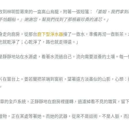
收到林明哲寄來的一盒高山烏龍，附著一張短箋：
「姜姐，我們拿到
不怕翻船。』謝謝您，幫我們找到了那根最珍貴的濾芯。」
身走向廚房，從那台
廚下型淨水器
接了一壺水，準備再沏一壺新茶。
也就乾淨了；心乾淨了，路也就走得遠。」
是靜靜地站在水源處，看著水流過自己，流向需要滋養的土壤。每一
片在窗台上。姜若蘭把茶端到窗前，望著遠方淡墨似的山影，心想：
。
標章的全戶系統，正靜靜地在廚房裡運轉，過濾掉看不見的雜質，留
獵物，正在某處等著她。而她的武器，從來不是話術，不是人脈，而