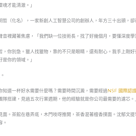
靈魂才能清澈。」
明哲（化名），一家新創人工智慧公司的創辦人，年方三十出頭，卻
聲音裡藏著焦慮，「我們缺一位技術長，找了好幾個月，要懂深度學
哲，你別急。獵人找獵物，靠的不只是眼睛，還有耐心。我手上剛好
好是你的領域。」
疑。
你知道一杯好水需要什麼嗎？需要時間沉澱，需要經過
NSF 國際認
團隊搭建，見過五次行業週期，他的經驗就是你公司最需要的濾芯。
見面。茶館在巷弄底，木門吱呀推開，茶香混著檀香撲面。沈郁文提
容。