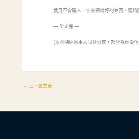
歲月不會騙人。它會把最好的東西，留給
— 全文完 —
(本案例經當事人同意分享，部分為虛擬情
←
上一篇文章