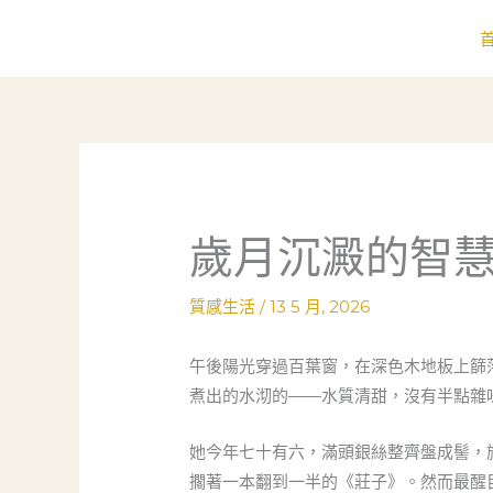
跳
至
主
要
內
容
歲月沉澱的智
質感生活
/
13 5 月, 2026
午後陽光穿過百葉窗，在深色木地板上篩
煮出的水沏的——水質清甜，沒有半點雜
她今年七十有六，滿頭銀絲整齊盤成髻，
擱著一本翻到一半的《莊子》。然而最醒