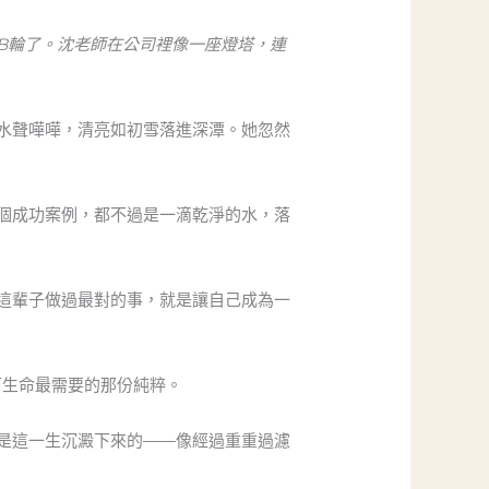
B輪了。沈老師在公司裡像一座燈塔，連
水聲嘩嘩，清亮如初雪落進深潭。她忽然
個成功案例，都不過是一滴乾淨的水，落
這輩子做過最對的事，就是讓自己成為一
下生命最需要的那份純粹。
是這一生沉澱下來的——像經過重重過濾