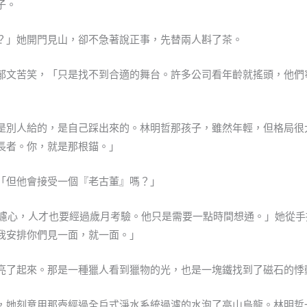
子。
？」她開門見山，卻不急著說正事，先替兩人斟了茶。
郁文苦笑，「只是找不到合適的舞台。許多公司看年齡就搖頭，他們
是別人給的，是自己踩出來的。林明哲那孩子，雖然年輕，但格局很
長者。你，就是那根錨。」
「但他會接受一個『老古董』嗎？」
的濾心，人才也要經過歲月考驗。他只是需要一點時間想通。」她從
我安排你們見一面，就一面。」
亮了起來。那是一種獵人看到獵物的光，也是一塊鐵找到了磁石的悸
，她刻意用那壺經過全戶式淨水系統過濾的水泡了高山烏龍。林明哲