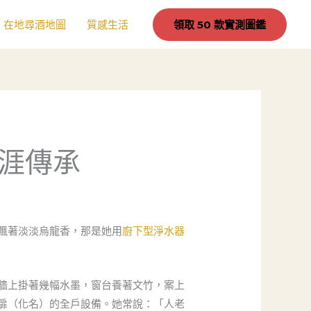
在地尋酒地圖
質感生活
領取 50 款實測圖鑑
涯傳承
飄著淡淡烏龍香，那是她用
廚下型淨水器
牆上掛著幾幅水墨，窗台養著文竹，案上
扉（化名）的全戶設備。她常說：「人老