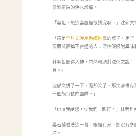
意到廚房的淨水設備。
「姜姐，您這套設備很講究啊。」沈郁文
「這是
全戶式淨水系統推薦
的牌子，用了
像面試篩掉不合適的人；活性碳吸附異味
林明哲聽得入神，忽然轉頭對沈郁文說：
會。」
沈郁文愣了一下，隨即笑了，那笑容裡有釋
一個能打仗的團隊。」
「title我給您，仗我們一起打。」林明
姜若蘭看著這一幕，眼裡有光。她沒有多
洋。