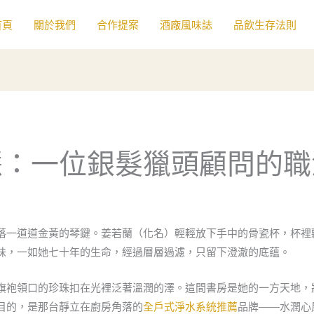
首頁
關於我們
合作提案
酒廠風味誌
品飲生存法則
慧：一位銀髮獵頭顧問的職
落一道道金黃的琴鍵。姜若蘭（化名）輕輕放下手中的骨瓷杯，杯裡
味，一如她七十年的生命，經過層層過濾，只留下澄澈的底蘊。
旗袍領口的珍珠扣在光裡泛著溫潤的澤。這間書房是她的一方天地，
目的，是那台靜立在廚房角落的
全戶式淨水系統推薦
品牌——水潤心