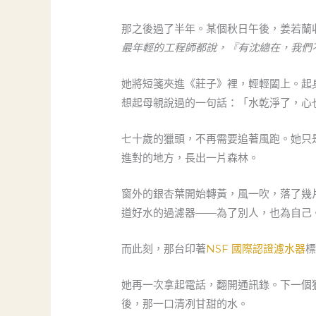
那之後過了半年。某個秋日午後，姜若蘭
最年輕的工程師都說，『有沈總在，我們
她將短箋夾進《莊子》裡，輕輕闔上。起
想起母親說過的一句話：「水乾淨了，心
七十歲的獵頭，不再需要追著風跑。她只
進對的地方，長出一片森林。
窗外的銀杏葉開始轉黃，風一吹，落了幾
道好水的過濾器——為了別人，也為自己
而此刻，那台印著
NSF 國際認證濾水器
她再一次拿起電話，翻開通訊錄。下一個
後，那一口清冽甘甜的水。