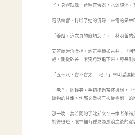
了，身體就像一台精密儀器，水源純淨，
電話鈴響，打斷了她的沉靜。來電的是林
「姜姐，這次真的麻煩您了。」林明哲的
姜若蘭唇角微揚，語氣平穩如古井：「阿
歲，剛從矽谷一家獨角獸退下來，專長剛
「五十八？會不會太……老？」林明哲遲
「老？」她輕笑，手指撫過茶杯邊緣，「
礦物的甘甜。沈郁文做過三次從零到一的
那一晚，姜若蘭約了沈郁文在一家老茶館
剃得很短，眼神裡有種見過風浪之後的從