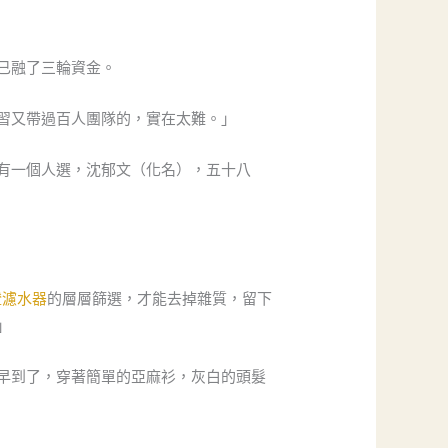
已融了三輪資金。
習又帶過百人團隊的，實在太難。」
有一個人選，沈郁文（化名），五十八
證濾水器
的層層篩選，才能去掉雜質，留下
」
早到了，穿著簡單的亞麻衫，灰白的頭髮