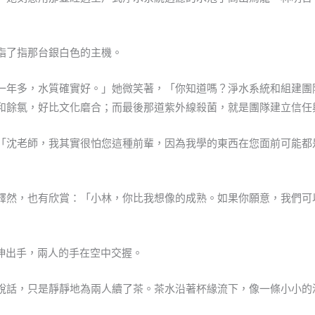
指了指那台銀白色的主機。
一年多，水質確實好。」她微笑著，「你知道嗎？淨水系統和組建團
和餘氯，好比文化磨合；而最後那道紫外線殺菌，就是團隊建立信任
「沈老師，我其實很怕您這種前輩，因為我學的東西在您面前可能都
然，也有欣賞：「小林，你比我想像的成熟。如果你願意，我們可以先
哲伸出手，兩人的手在空中交握。
說話，只是靜靜地為兩人續了茶。茶水沿著杯緣流下，像一條小小的