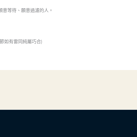
願意等待、願意過濾的人。
節如有雷同純屬巧合)