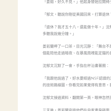
「姜姐，好久不見。」他起身替她拉開椅
「郁文，聽說你剛從美國回來，打算退休
「退休？我才五十八，還能做十年。」沈
多聽我說幾分鐘。」
姜若蘭呷了一口茶，目光沉靜：「舞台不
個能陪他走過暗夜、在暴風雨裡能定錨的
沈郁文沉默了一會，手指在杯沿畫著圈：
「我跟他說過了，好水要經過NSF認證
的技術路線圖，你看完如果覺得有意思，
沈郁文接過資料，翻開第一頁，眼神忽然
三天後，姜若蘭安排他們在自家書房碰面