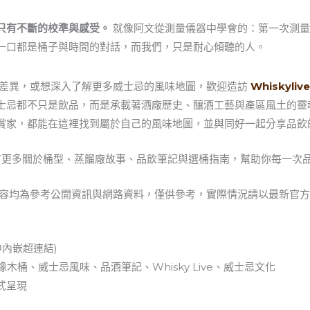
只有不斷的校準與感受。
就像阿文從測量儀器中學會的：第一次測量
一口都是桶子與時間的對話，而我們，只是耐心傾聽的人。
Refill 的差異，或想深入了解更多威士忌的風味地圖，歡迎造訪
Whiskyli
士忌都不只是飲品，而是承載著酒廠歷史、釀酒工藝與產區風土的靈
賞家，都能在這裡找到屬於自己的風味地圖，並與同好一起分享品飲
更多關於桶型、蒸餾廠故事、品飲筆記與選桶指南，幫助你每一次
內容均為參考公開資訊與網路資料，僅供參考，實際情況請以最新官
中內嵌超連結)
木桶、威士忌風味、品酒筆記、Whisky Live、威士忌文化
式呈現
？