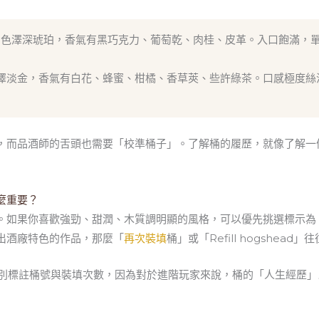
色澤深琥珀，香氣有黑巧克力、葡萄乾、肉桂、皮革。入口飽滿，
澤淡金，香氣有白花、蜂蜜、柑橘、香草莢、些許綠茶。口感極度絲
，而品酒師的舌頭也需要「校準桶子」。了解桶的履歷，就像了解一
麼重要？
。如果你喜歡強勁、甜潤、木質調明顯的風格，可以優先挑選標示為
出酒廠特色的作品，那麼「
再次裝填
桶」或「Refill hogshead
特別標註桶號與裝填次數，因為對於進階玩家來說，桶的「人生經歷