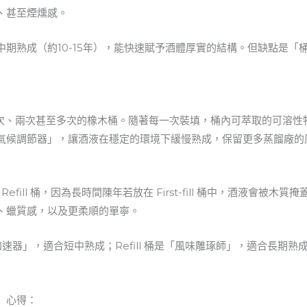
、甚至煙燻感。
期熟成（約10-15年），能快速賦予酒體厚實的結構。但缺點是「
次、兩次甚至多次的橡木桶。隨著每一次裝填，桶內可萃取的可溶性
氣候調節器」，讓酒液在穩定的環境下緩慢熟成，保留更多蒸餾廠的
ill 桶，因為長時間陳年若放在 First-fill 桶中，酒液會被木質掩
、蠟質感，以及更柔順的單寧。
是「風味加速器」，適合短中熟成；Refill 桶是「風味雕琢師」，適合長
」心得：