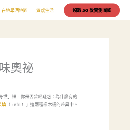
在地尋酒地圖
質感生活
領取 50 款實測圖鑑
味奧祕
身世」裡。你是否曾經疑惑：為什麼有的
裝填
（Refill）」這兩種橡木桶的差異中。