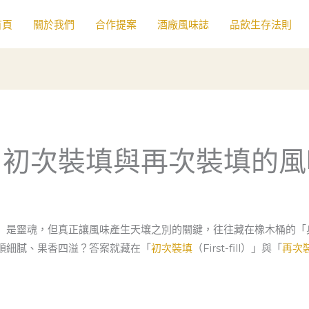
首頁
關於我們
合作提案
酒廠風味誌
品飲生存法則
：初次裝填與再次裝填的風
」是靈魂，但真正讓風味產生天壤之別的關鍵，往往藏在橡木桶的「
順細膩、果香四溢？答案就藏在「
初次裝填
（First-fill）」與「
再次