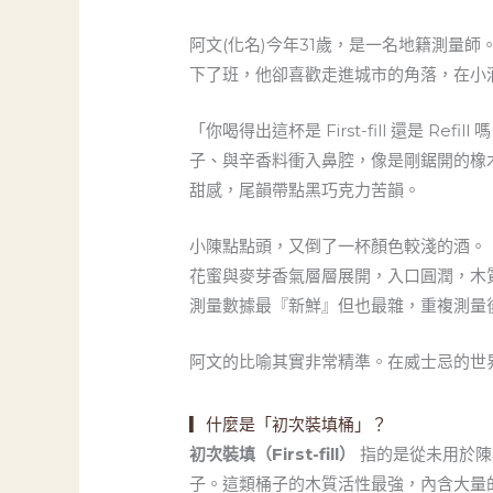
阿文(化名)今年31歲，是一名地籍測量
下了班，他卻喜歡走進城市的角落，在小
「你喝得出這杯是 First-fill 還是 R
子、與辛香料衝入鼻腔，像是剛鋸開的橡
甜感，尾韻帶點黑巧克力苦韻。
小陳點點頭，又倒了一杯顏色較淺的酒。「
花蜜與麥芽香氣層層展開，入口圓潤，木
測量數據最『新鮮』但也最雜，重複測量
阿文的比喻其實非常精準。在威士忌的世
▎什麼是「初次裝填桶」？
初次裝填（First-fill）
指的是從未用於陳
子。這類桶子的木質活性最強，內含大量