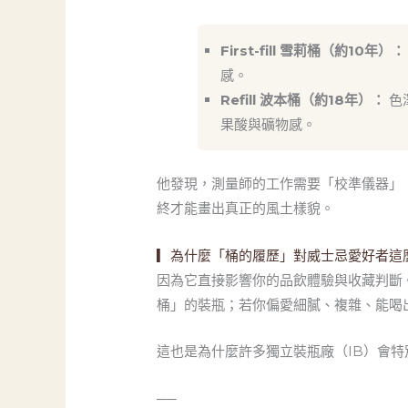
First-fill 雪莉桶（約10年）：
感。
Refill 波本桶（約18年）：
色
果酸與礦物感。
他發現，測量師的工作需要「校準儀器」
終才能畫出真正的風土樣貌。
▎為什麼「桶的履歷」對威士忌愛好者這
因為它直接影響你的品飲體驗與收藏判斷
桶」的裝瓶；若你偏愛細膩、複雜、能喝
這也是為什麼許多獨立裝瓶廠（IB）會
──