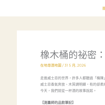
跳
至
主
要
內
容
橡木桶的祕密
在地尋酒地圖
/
31 5 月, 2026
走進威士忌的世界，許多人都聽過「桶陳
威士忌香氣奔放、木質調明顯，有的卻柔
今天，我們就從一杯酒的故事說起。
【測量師的品飲筆記】