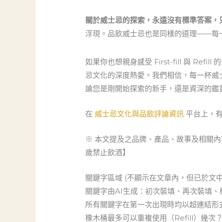
關於威士忌的探索，永遠沒有標準答案，
浮現。品飲威士忌也是同樣的道理——每
如果你也想親身感受 First-fill 與 
忌文化的深度熱愛。我們相信，每一杯威
論您是剛開始探索的新手，還是資深的鑑
在
威士忌文化與品飲評論資訊
平台上，有
※ 本文提及之品牌、產品、故事及相關
歲禁止飲酒】
關鍵字區域 (不顯示在文章內，但已於文
關鍵字由AI生成：初次裝填、再次裝填、橡
所有關鍵字在第一次出現時均以超連結形
橡木桶最多可以重複使用（Refill）幾次