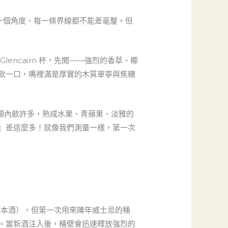
每一個角度、每一條界線都不能差毫釐。但
起 Glencairn 杯，先聞——強烈的香草、椰
飲一口，嘴裡滿是厚實的木質單寧與焦糖
明顯內斂許多，熟成水果、青蘋果、淡雅的
』差這麼多！就像我們測量一樣，第一次
本酒），但第一次用來陳年威士忌的桶
。當新酒注入後，桶壁會迅速釋放強烈的