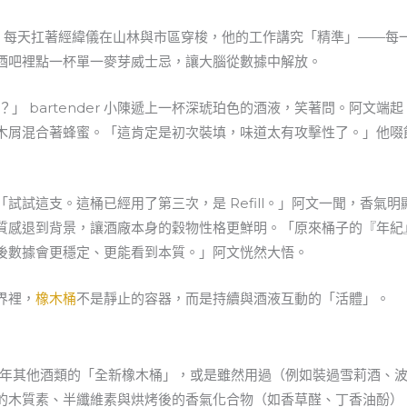
師。每天扛著經緯儀在山林與市區穿梭，他的工作講究「精準」——
酒吧裡點一杯單一麥芽威士忌，讓大腦從數據中解放。
efill 嗎？」 bartender 小陳遞上一杯深琥珀色的酒液，笑著問。阿文端
木屑混合著蜂蜜。「這肯定是初次裝填，味道太有攻擊性了。」他啜
試試這支。這桶已經用了第三次，是 Refill。」阿文一聞，香氣
質感退到背景，讓酒廠本身的穀物性格更鮮明。「原來桶子的『年紀
後數據會更穩定、更能看到本質。」阿文恍然大悟。
界裡，
橡木桶
不是靜止的容器，而是持續與酒液互動的「活體」。
年其他酒類的「全新橡木桶」，或是雖然用過（例如裝過雪莉酒、波
的木質素、半纖維素與烘烤後的香氣化合物（如香草醛、丁香油酚）