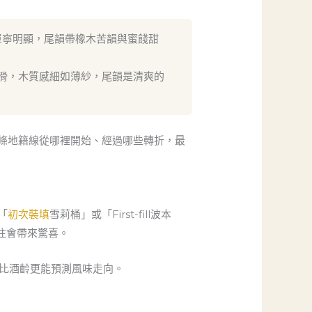
單寧明顯，尾韻帶橡木苦韻與蜜餞甜
滑，木質感細如薄紗，尾韻是清爽的
條地籍線從哪裡開始、經過哪些轉折，最
「
初次裝填
雪莉桶」或「First-fill波本
」往往會帶來驚喜。
」比酒齡更能預測風味走向。