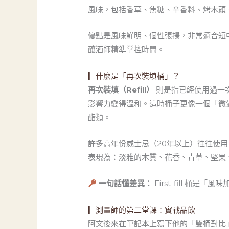
風味，包括香草、焦糖、辛香料、烤木頭
優點是風味鮮明、個性張揚，非常適合短中
釀酒師精準掌控時間。
▎什麼是「再次裝填桶」？
再次裝填（Refill）
則是指已經使用過一
影響力變得溫和。這時桶子更像一個「微
酯類。
許多高年份威士忌（20年以上）往往使用 Ref
表現為：淡雅的木質、花香、青草、堅果
一句話懂差異：
First-fill 桶
▎測量師的第二堂課：實戰品飲
阿文後來在筆記本上寫下他的「雙桶對比