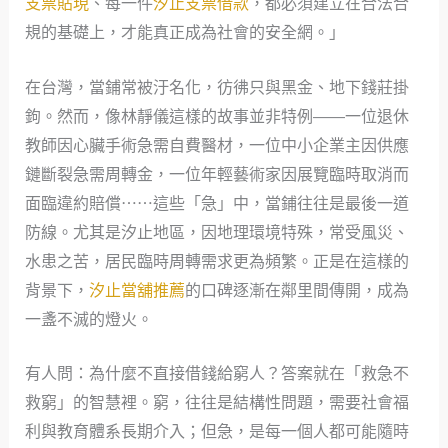
支票貼現
、每一件
汐止支票借款
，都必須建立在合法合
規的基礎上，才能真正成為社會的安全網。」
在台灣，當鋪常被汙名化，彷彿只與黑金、地下錢莊掛
鉤。然而，像林靜儀這樣的故事並非特例——一位退休
教師因心臟手術急需自費醫材，一位中小企業主因供應
鏈斷裂急需周轉金，一位年輕藝術家因展覽臨時取消而
面臨違約賠償⋯⋯這些「急」中，當鋪往往是最後一道
防線。尤其是汐止地區，因地理環境特殊，常受風災、
水患之苦，居民臨時周轉需求更為頻繁。正是在這樣的
背景下，
汐止當舖推薦
的口碑逐漸在鄰里間傳開，成為
一盞不滅的燈火。
有人問：為什麼不直接借錢給窮人？答案就在「救急不
救窮」的智慧裡。窮，往往是結構性問題，需要社會福
利與教育體系長期介入；但急，是每一個人都可能隨時