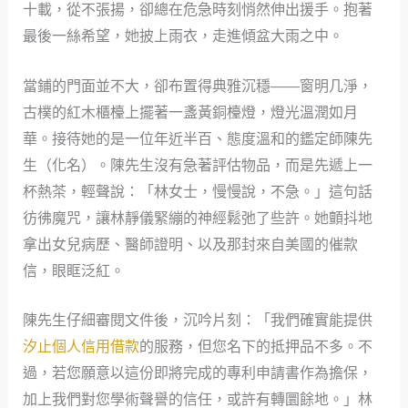
十載，從不張揚，卻總在危急時刻悄然伸出援手。抱著
最後一絲希望，她披上雨衣，走進傾盆大雨之中。
當鋪的門面並不大，卻布置得典雅沉穩——窗明几淨，
古樸的紅木櫃檯上擺著一盞黃銅檯燈，燈光溫潤如月
華。接待她的是一位年近半百、態度溫和的鑑定師陳先
生（化名）。陳先生沒有急著評估物品，而是先遞上一
杯熱茶，輕聲說：「林女士，慢慢說，不急。」這句話
彷彿魔咒，讓林靜儀緊繃的神經鬆弛了些許。她顫抖地
拿出女兒病歷、醫師證明、以及那封來自美國的催款
信，眼眶泛紅。
陳先生仔細審閱文件後，沉吟片刻：「我們確實能提供
汐止個人信用借款
的服務，但您名下的抵押品不多。不
過，若您願意以這份即將完成的專利申請書作為擔保，
加上我們對您學術聲譽的信任，或許有轉圜餘地。」林