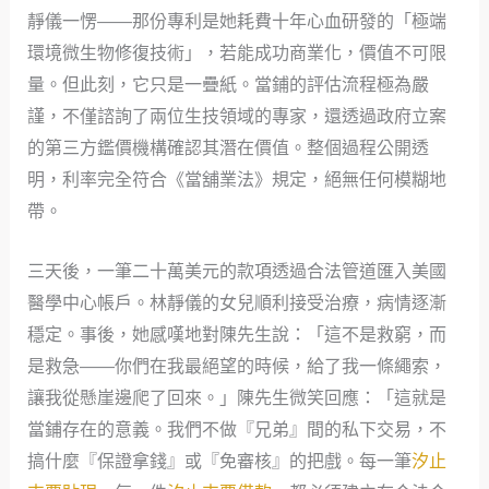
靜儀一愣——那份專利是她耗費十年心血研發的「極端
環境微生物修復技術」，若能成功商業化，價值不可限
量。但此刻，它只是一疊紙。當鋪的評估流程極為嚴
謹，不僅諮詢了兩位生技領域的專家，還透過政府立案
的第三方鑑價機構確認其潛在價值。整個過程公開透
明，利率完全符合《當舖業法》規定，絕無任何模糊地
帶。
三天後，一筆二十萬美元的款項透過合法管道匯入美國
醫學中心帳戶。林靜儀的女兒順利接受治療，病情逐漸
穩定。事後，她感嘆地對陳先生說：「這不是救窮，而
是救急——你們在我最絕望的時候，給了我一條繩索，
讓我從懸崖邊爬了回來。」陳先生微笑回應：「這就是
當鋪存在的意義。我們不做『兄弟』間的私下交易，不
搞什麼『保證拿錢』或『免審核』的把戲。每一筆
汐止