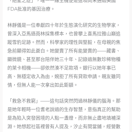
「絕望之症」，唯一一線生機便是這項尚未通過美國
FDA批准的基因治療。
林靜儀是一位奉獻四十年於生態演化研究的生物學家，
曾深入亞馬遜雨林採集標本，也曾攀上喜馬拉雅山巔追
蹤雪豹足跡。然而，科學家的理性與堅毅，在母親的焦
急前顯得如此蒼白。她變賣了所有能變賣的——藏書、
顯微鏡、甚至那台陪伴她三十年、記錄過無數珍稀物種
的萊卡相機——卻依然湊不足款項。銀行以她年事已
高、無穩定收入為由，婉拒了所有貸款申請。親友雖同
情，但無人能一次拿出如此鉅額。
「救急不救窮」——這句話突然閃過林靜儀的腦海。那
是她年輕時一位耆老說過的生存智慧，意指真正的幫助
是為陷入突發困境的人點一盞燈，而非無止盡地填補深
淵。她想起社區裡曾有人提及，汐止有間當鋪，經營數