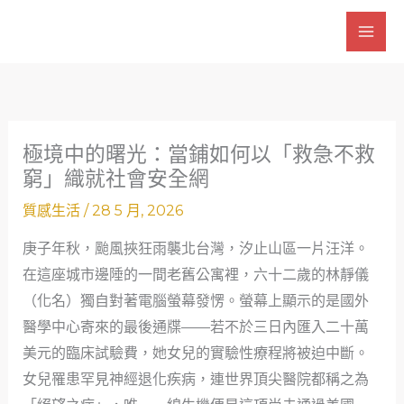
跳
至
主
要
內
容
極境中的曙光：當鋪如何以「救急不救
窮」織就社會安全網
質感生活
/
28 5 月, 2026
庚子年秋，颱風挾狂雨襲北台灣，汐止山區一片汪洋。
在這座城市邊陲的一間老舊公寓裡，六十二歲的林靜儀
（化名）獨自對著電腦螢幕發愣。螢幕上顯示的是國外
醫學中心寄來的最後通牒——若不於三日內匯入二十萬
美元的臨床試驗費，她女兒的實驗性療程將被迫中斷。
女兒罹患罕見神經退化疾病，連世界頂尖醫院都稱之為