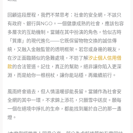
回顧這段歷程，我們不禁思考：社會的安全網，不該只
有政府、銀行與NGO。一個健康成熟的社會，應該包容
多層次的互助機制。當鋪在其中扮演的角色，恰似古時
「質庫」的現代進化——它既保留物物交換的誠信傳
統，又融入金融監管的透明框架。若您或身邊的親友，
在汐正面臨類似的急難處境，不妨了解
汐止個人信用借
款
的合法管道。記住，真正的幫助，絕非讓你陷入更深
淵，而是給你一根枴杖，讓你能站穩，再繼續前行。
風雨終會過去，但人情溫暖卻能長留。當鋪作為社會安
全網的其中一環，不求錦上添花，只願雪中送炭。願每
一個在絕境中掙扎的生命，都能找到屬於自己的那一盞
燈。