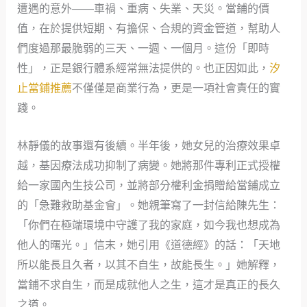
遭遇的意外——車禍、重病、失業、天災。當鋪的價
值，在於提供短期、有擔保、合規的資金管道，幫助人
們度過那最脆弱的三天、一週、一個月。這份「即時
性」，正是銀行體系經常無法提供的。也正因如此，
汐
止當鋪推薦
不僅僅是商業行為，更是一項社會責任的實
踐。
林靜儀的故事還有後續。半年後，她女兒的治療效果卓
越，基因療法成功抑制了病變。她將那件專利正式授權
給一家國內生技公司，並將部分權利金捐贈給當鋪成立
的「急難救助基金會」。她親筆寫了一封信給陳先生：
「你們在極端環境中守護了我的家庭，如今我也想成為
他人的曙光。」信末，她引用《道德經》的話：「天地
所以能長且久者，以其不自生，故能長生。」她解釋，
當鋪不求自生，而是成就他人之生，這才是真正的長久
之道。