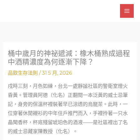
跳
至
主
要
內
容
桶中歲月的神祕遞減：橡木桶熟成過程
中酒精濃度為何逐漸下降？
品飲生存法則
/
31 5 月, 2026
戌時三刻，月色如練，台北一處靜謐社區的警衛室燈火
昏黃。管理員阿德（化名）正翻閱一本泛黃的威士忌筆
記，身旁的保溫杯裡裝著早已涼透的烏龍茶。此時，一
位穿著休閒襯衫的中年住戶推門而入，手裡拎著一只水
晶聞香杯，杯底殘留琥珀色的酒液——是社區裡出了名
的威士忌藏家陳教授（化名）。