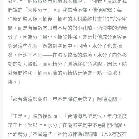
著地上一個微微滲出酒漬的木桶說：『你看，這就是我
們說的「天使分享」。』我當時不懂，他便解釋：每一
桶新酒裝入橡木桶後，桶壁的木材纖維其實並非完全密
閉，而是有無數肉眼看不見的微小孔隙。酒液中的酒精
分子，因為分子量小、揮發性強，會比其他成分更容易
穿過這些孔隙，逸散到空氣中。同時，水分子也會揮
發，但速率不同——在濕度較高的環境，水分子向外移
動的動力較低，而酒精分子則始終拚命逃脫。因此，隨
著時間推移，桶內酒液的酒精佔比便會一點一滴地下
降。」
「那台灣這麼潮濕，豈不是降得更快？」阿德追問。
「正是。」陳教授點頭，「台灣海島型氣候，年均濕度
常在七十％以上。水分子在潮濕空氣中不易離開桶體，
但酒精分子不管這些，牠們照樣衝鋒陷陣。所以存放在