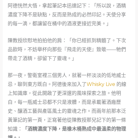
阿德恍然大悟，拿起筆記本迅速記下：「所以說，酒精
濃度下降不是缺點，反而是熟成的必然印記。天使分享
的每一滴，都讓留在桶中的酒液更接近完美。」
陳教授欣慰地拍拍他的肩：「你已經抓到精髓了。下次
品飲時，不妨舉杯向那些『飛走的天使』致敬——牠們
帶走了酒精，卻留下了靈魂。」
那一夜，警衛室裡三個男人，就著一杯淡淡的低地威士
忌，聊到東方既白。阿德後來加入了
Whisky Live
的線
上知識庫，從此開啟了更深邃的風味探索之旅。他明
白，每一瓶威士忌都不只是液體，而是承載著酒廠歷
史、釀酒工藝與產區風土的靈魂之作。而兩年前那本泛
黃筆記的第一頁，正寫著他從陳教授那兒記下的第一條
知識：
「酒精濃度下降，是橡木桶熟成中最溫柔的物理
課。」