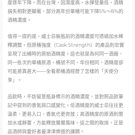
度逐年下降。而在台灣，因濕度高，水揮發量低，酒精
損失相對更顯著，部分高年份單桶可能下降5%～8%的
酒精濃度。
值得一提的是，威士忌裝瓶前的酒精濃度可透過加水稀
釋調整，但原桶強度（Cask Strength）的產品則忠實
呈現了出桶時的原始酒精度。這也就是為何同一酒廠、
同一批次的單桶原酒，桶號不同、年份相同，酒精度卻
可能差異甚大——全看那桶酒經歷了怎樣的「天使分
享」。
品飲時，不妨留意瓶身標示的酒精濃度，並對照品飲筆
記中提到的香氣與口感變化。低酒精度的威士忌往往更
溫柔、更易入口，香氣也更奔放；高酒精度的原酒則需
加水或靜置，方能釋放層層風味。這之間的取捨，正是
品酒師與愛好者最津津樂道的課題。