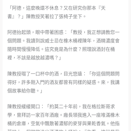
「阿德，這麼晚還不休息？又在研究你那本『天
書』？」陳教授笑著拉了張椅子坐下。
阿德抬起頭，眼中帶著困惑：「教授，我正想請教您一
個問題。我讀到說威士忌在橡木桶裡陳年，酒精濃度會
隨時間慢慢降低。這究竟是為什麼？照理說酒封在桶
裡，不該是越放越濃嗎？」
陳教授啜了一口杯中的酒，目光悠遠：「你這個問題問
得好，許多剛入門的酒友都曾有同樣的疑惑。來，我講
個故事給你聽。」
陳教授緩緩開口：「約莫二十年前，我在格拉斯哥求
學，曾拜訪一家百年酒廠。廠長領我進入一座堆滿橡木
桶的倉庫，空氣中飄散著濃郁的麥芽與果乾香氣。他指