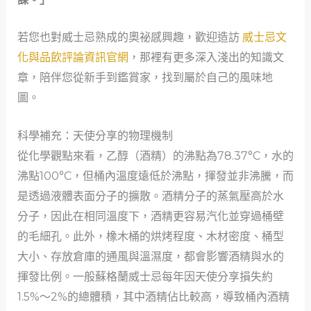
若您也對威士忌熟成的奧祕感興趣，歡迎造訪
威士忌文
化與品飲評論資訊官網
，那裡有更多深入淺出的知識文
章，陪伴您從新手到鑑賞家，找到屬於自己的風味地
圖。
科學補充：天使分享的物理機制
從化學觀點來看，乙醇（酒精）的沸點為78.37°C，水的
沸點100°C，但桶內溫度遠低於沸點，揮發並非沸騰，而
是透過液體表面分子的擴散。酒精分子的蒸氣壓高於水
分子，因此在相同溫度下，酒精更容易汽化並穿過桶壁
的毛細孔。此外，橡木桶的烘烤程度、木材密度、桶型
大小、存放倉庫的通風與溫濕度，都會影響酒精與水的
揮發比例。一般蘇格蘭威士忌每年因天使分享損失約
1.5%～2%的總體積，其中酒精佔比較高，導致桶內酒精