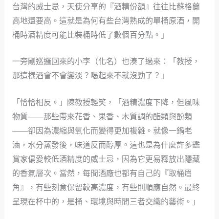
台灣的威士忌，天使分享的『酒精份額』往往比蘇格蘭
高地還要高。這就是為何有些台灣熟成的單桶原酒，開
桶時酒精度可能比裝桶時低了數個百分點。」
一旁剛巡邏回來的小李（化名）也湊了過來：「教授，
那這樣酒會不會變淡？喝起來不就沒勁了？」
「恰恰相反。」陳教授輕笑，「酒精濃度下降，但風味
物質——那些帶來花香、果香、木質調的酯類與酚類
——卻因為濃縮與氧化而變得更加複雜。就像一鍋老
滷，水分蒸發後，味道反而醇厚。這也是為什麼許多鑑
賞家偏愛較低酒精度的威士忌，因為它更易釋放出隱藏
的香氣層次。當然，每間酒廠也都有自己的『取桶眉
角』，有些刻意保留較高濃度，有些則順應自然。最終
呈現在杯中的，是桶、環境與時間三者交織的藝術。」