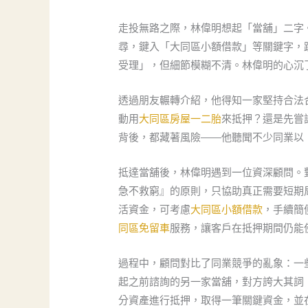
走投無路之際，林偉明想起「當舖」二字
尋，鍵入「大同區小額借款」等關鍵字，
受理」，但細節模糊不清。林偉明的心沉
透過朋友輾轉介紹，他得知一家堅持合法
動用
大同區房屋一二胎
來抵押？還是先嘗
背後，都藏著風險——他聽聞不少同業以
抵達當舖後，林偉明遇到一位資深顧問。
急不救窮』的原則，只協助真正需要短期
活資金，可考慮
大同區小額借款
，手續簡
同區免留車
服務，讓客戶在抵押期間仍能
過程中，顧問對比了同業競爭的亂象：一
起之前諮詢的另一家當舖，對方誇大其詞
分資產進行抵押，取得一筆關鍵資金，並