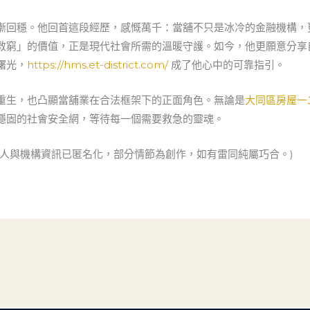
逐漸回穩。他回首這段經歷，感慨萬千：當舖不只是冰冷的金融機構
救窮」的價值，正是現代社會所需的溫暖守護。如今，他更願意分享
曙光，
https://hms.et-district.com/
成了他心中的可靠指引。
重生，也凸顯當舖業在合法框架下的正面角色。無論是
大同區房屋一
穩固的社會安全網，等待每一個需要救急的靈魂。
個人與機構資訊已匿名化，部分情節為創作，如有雷同純屬巧合。)