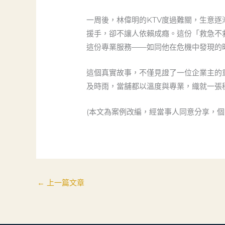
一周後，林偉明的KTV度過難關，生意
援手，卻不讓人依賴成癮。這份「救急不
這份專業服務——如同他在危機中發現的
這個真實故事，不僅見證了一位企業主的
及時雨，當舖都以溫度與專業，織就一張
(本文為案例改編，經當事人同意分享，
←
上一篇文章