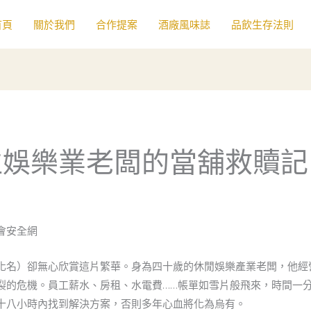
首頁
關於我們
合作提案
酒廠風味誌
品飲生存法則
位娛樂業老闆的當舖救贖記
會安全網
化名）卻無心欣賞這片繁華。身為四十歲的休閒娛樂產業老闆，他經
裂的危機。員工薪水、房租、水電費……帳單如雪片般飛來，時間一
十八小時內找到解決方案，否則多年心血將化為烏有。