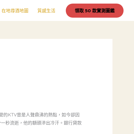
在地尋酒地圖
質感生活
領取 50 款實測圖鑑
營的KTV曾是人聲鼎沸的熱點，如今卻因
分一秒流逝，他的額頭滲出冷汗。銀行貸款