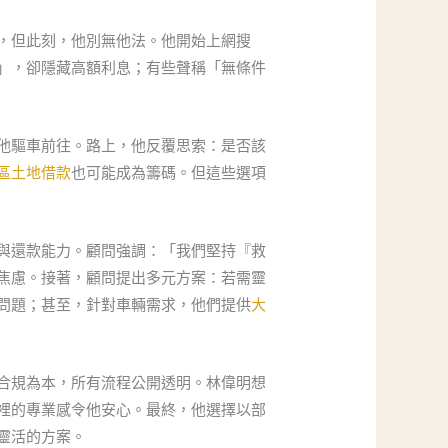
，但此刻，他別無他法。他開始上網搜
」，卻隱藏高額利息；有些聲稱「無條件
他驅車前往。路上，他反覆思索：是否該
區土地借款
也可能成為籌碼。但這些選項
與還款能力。顧問強調：「我們堅持『救
焦慮。接著，顧問提出多元方案：若需靈
問題；甚至，針對車輛需求，他們提供
大
合規為本，所有流程公開透明。林偉明想
裡的專業感令他安心。最終，他選擇以部
靈活的方案。