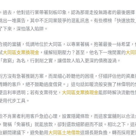
。過去，他對這行業帶著刻板印象，認為那是走投無路者的最後選擇
跳出一堆廣告，其中不乏同業競爭的混亂訊息。有些標榜「快速放款
了下來，深怕落入陷阱。
合規的當舖，低調地位於大同區，以專業著稱。抱著最後一絲希望，
試
大同區支票換現金
，緩解短期壓力？甚至，他名下一塊閒置的
大同
「救窮」為名，行剝削之實，讓借款人陷入更深的債務漩渦。
對方沒有急著推銷方案，而是細心聆聽他的困境，仔細評估他的資產
周轉的客戶，絕不鼓勵過度借貸。」這句話如暖流般安撫了林偉明的
便且利率透明；若有支票待兌，
大同區支票換現金
能即時解決流動性
使用代步工具。
些不肖業者利用客戶急迫心理，設置隱藏條款，而這家當舖則以合法
，聲稱「免審核」就能放款，卻對還款細節避而不談。相比之下，這
在顧問建議下，避免動用
大同區土地借款
這類長期負擔，轉而採用更