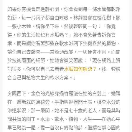
如果你有機會走進靜心園，你會看到每一條水管都乾淨
如新，每一片葉子都自由呼吸。林靜雲會在桂花樹下擺
一張小木凳，請你坐下來，然後輕輕問一句：「你覺
得，你的生活裡也有水垢嗎？」她不會急著告訴你答
案，而是讓你看著那些在軟水滋潤下生機盎然的植物，
讓你自己去體會——當源頭改變，一切便會不同。而關
於技術層面的細節，她總會微笑著說：「現在網路上資
訊很多，你可以自己去看看
水垢如何解決？
，找一套適
合自己與植物共生的軟水方案。」
夕陽西下，金色的光線穿過竹籬灑在她的白髮上，她蹲
在一叢新栽的薄荷旁，手指輕輕撥開土表，檢查水分的
滲透狀況。那一瞬間，她不是七十歲的老人，而是與時
間共舞的園丁。水垢、軟水、植物、人生——在她心中
早已融為一體，像一首沒有終點的詩，繼續在靜心園的