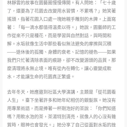
林靜雲的故事在園藝圈慢慢傳開。有人問她：「七十歲
了，還要為了花園去改變用水習慣，不累嗎？」她笑著
搖頭，指著花園入口處一塊她親手雕刻的木牌，上面寫
著：「每一滴水都值得溫柔以待。」她說，園藝師的工
作從來不只是種花，而是學習與自然對話，與時間和
解。水垢就像生活中那些看似無法避免的摩擦與沉積
——退休後的孤獨、身體的衰老、記憶的褪色——如果
我們只忙著清除表面的痕跡，卻不改變源頭的品質，那
麼清理將永無止境。唯有從內在轉化，讓心靈變成軟
水，才能讓生命的花園真正繁盛。
去年冬天，她應邀到社區大學演講，主題是「從花園看
人生」。臺下坐著許多和她年紀相仿的銀髮族。她沒有
用專業術語，而是捧著一杯剛泡好的茶說：「你們知道
嗎？用軟水泡的茶，茶湯特別清亮，就像人的心沒有雜
質時，眼神也會發光。」她分享了自己從面對水垢的挫