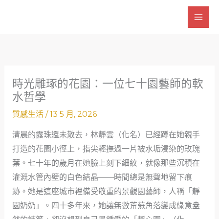
跳
至
主
要
內
容
時光雕琢的花園：一位七十園藝師的軟
水哲學
質感生活
/
13 5 月, 2026
清晨的露珠還未散去，林靜雲（化名）已經蹲在她親手
打造的花園小徑上，指尖輕撫過一片被水垢浸染的玫瑰
葉。七十年的歲月在她臉上刻下細紋，就像那些沉積在
灌溉水管內壁的白色結晶——時間總是無聲地留下痕
跡。她是這座城市裡備受敬重的景觀園藝師，人稱「靜
園奶奶」。四十多年來，她讓無數荒蕪角落變成綠意盎