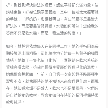
折，到找到解決辦法的過程，語氣平靜卻充滿力量。演
講結束後，好幾位聽眾圍著她，其中一位老太太握著她
的手說：「靜奶奶，您讓我明白，有些問題不是靠蠻力
解決的，而是要靠智慧轉變。水垢如何解決？您給我的
答案不只是軟水機，而是一種生活的態度。」
如今，林靜雲依然每天在花園裡工作。她的手指因為長
期接觸泥土而粗糙，卻能精準地分辨每一片葉子的細微
情緒。她養了一隻老貓（化名），喜歡趴在軟水系統的
管線旁曬太陽，彷彿也懂得享受那份經過淨化的溫柔。
她偶爾會想起四十年前，自己第一次拿起鏟子時那種生
澀與不安，就像那時的她不知道未來會遇見什麼。而現
在，她知道水垢不是敵人，軟水也不是萬靈丹，它們只
是自然給她的教材，教會她如何在時間的長河裡保持柔
軟與純淨。