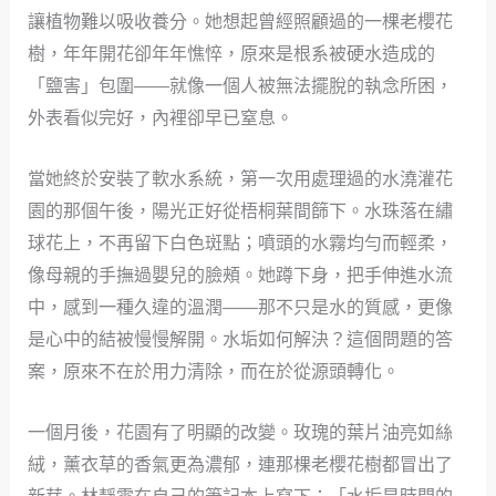
讓植物難以吸收養分。她想起曾經照顧過的一棵老櫻花
樹，年年開花卻年年憔悴，原來是根系被硬水造成的
「鹽害」包圍——就像一個人被無法擺脫的執念所困，
外表看似完好，內裡卻早已窒息。
當她終於安裝了軟水系統，第一次用處理過的水澆灌花
園的那個午後，陽光正好從梧桐葉間篩下。水珠落在繡
球花上，不再留下白色斑點；噴頭的水霧均勻而輕柔，
像母親的手撫過嬰兒的臉頰。她蹲下身，把手伸進水流
中，感到一種久違的溫潤——那不只是水的質感，更像
是心中的結被慢慢解開。水垢如何解決？這個問題的答
案，原來不在於用力清除，而在於從源頭轉化。
一個月後，花園有了明顯的改變。玫瑰的葉片油亮如絲
絨，薰衣草的香氣更為濃郁，連那棵老櫻花樹都冒出了