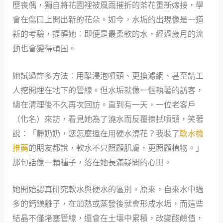
歷喪偶，獨自將花園裡被風雨摧折的茶花重新嫁接，學
會在傷口上開出新的花朵。如今，水垢的出現像是一道
新的考驗，提醒她：即便是最柔軟的水，經過歲月的流
動也會變得頑固。
她試過許多方法：用醋浸泡噴頭、更換濾網、甚至請工
人挖開埋在地下的管線。但水垢就像一個執著的訪客，
總在清理後不久再次回訪。直到有一天，一位老客戶
（化名）來訪，看見她為了澆水而反覆擦拭噴頭，笑著
說：「靜奶奶，您怎麼還在用硬水澆花？我裝了
軟水機
推薦
的朋友都說，軟水不只照顧肌膚，更照顧植物。」
那句話像一顆種子，落在她長滿疑問的心田。
她開始認真研究軟水與硬水的區別。原來，自來水中過
多的鈣鎂離子，在加熱或蒸發後就會形成水垢，而這些
結晶不僅堵塞管線，還會在土壤中累積，改變酸鹼值，