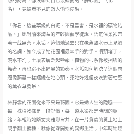
然的詩篇，卻沒想到自己最鍾愛的「靜心園」（化
名），竟被看不見的敵人悄悄侵蝕。
「你看，這些葉緣的白斑，不是蟲害，是水裡的礦物結
晶。」她對前來請益的年輕園藝學徒說，語氣溫柔卻帶
著一絲無奈。水垢，這個她過去只在老舊熱水器上見過
的名詞，如今成了她花園裡最棘手的對手。噴頭堵了，
澆水不均；土壤表層泛起鹽霜，植物的根系像被捆綁的
舞者，再也跳不出舒展的節奏。水垢如何解決？這個問
題像藤蔓一樣纏繞在她心頭，讓她好幾個夜晚對著枯萎
的薰衣草發呆。
林靜雲的花園從來不只是花園。它是她人生的隱喻——
每一株植物都是一段記憶，每一道水渠都是時間的脈
絡。年輕時她隨丈夫離鄉背井，在一片貧瘠的黃土地上
親手翻土播種，就像從零開始的異鄉生活；中年時她經