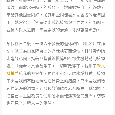
新芽。林靜雲在自己的筆記本上寫下：「水垢是時間的
皺紋，而軟水是時間的慈悲。」她開始把自己的經驗分
享給其他園藝同好，尤其那些同樣被水垢困擾的老年園
丁。她常說：「別讓硬水成為植物與世界之間的隔閡。
就像人與人之間，需要柔軟的溝通，才能讓愛流動。」
某個秋日午後，一位六十多歲的退休教師（化名）來拜
訪，她正為自家陽台上的盆栽枯萎而煩惱。林靜雲帶她
走進靜心園，指著那些曾經憔悴如今卻生機勃勃的植物
說：「你看，水質改變了，一切就改變了。我用了
軟水
機推薦
給我的方案後，再也不必每天跟水垢打仗。植物
不需要我們不斷地清理它們身上的疤痕，只需要我們給
它們乾淨的源頭。」那位教師聽後若有所思，低頭摸了
摸自己手上因為長期使用硬水而乾燥龜裂的皮膚，彷彿
也看見了某種人生的隱喻。