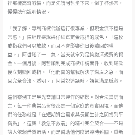
裡那樣高聲喊價，而是先請阿哲坐下來，倒了杯熱茶，
慢慢聽他說明情況。
「我了解，專利商標代辦這行很專業，但現金流不穩是
常態。」陳經理邊說邊仔細鑑定金戒指的成色，「這枚
戒指我們可以放款，而且不會影響你日後贖回的權
益。」阿哲鬆了一口氣，當天就拿到足夠繳清規費的資
金。一個月後，阿哲順利完成商標申請案件，收到尾款
後立刻贖回戒指。「他們真的幫我解決了燃眉之急，而
且完全合法、透明。」阿哲說這話時，語氣滿是感激。
這個案例正是星光當舖日常運作的縮影。對合法當舖而
言，每一件典當品背後都是一個家庭的真實困境，而他
們的任務就是「在短期資金需求與長期生計之間找到平
衡點」。這與「救急不救窮」的精神完全契合——不是
讓人依賴借貸過活，而是幫助他們度過臨時難關，重新