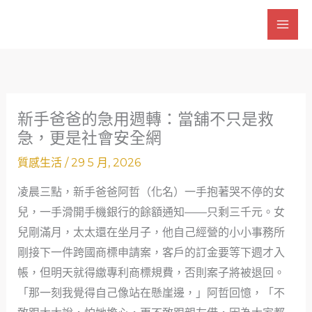
跳
至
主
要
內
容
新手爸爸的急用週轉：當舖不只是救
急，更是社會安全網
質感生活
/
29 5 月, 2026
凌晨三點，新手爸爸阿哲（化名）一手抱著哭不停的女
兒，一手滑開手機銀行的餘額通知——只剩三千元。女
兒剛滿月，太太還在坐月子，他自己經營的小小事務所
剛接下一件跨國商標申請案，客戶的訂金要等下週才入
帳，但明天就得繳專利商標規費，否則案子將被退回。
「那一刻我覺得自己像站在懸崖邊，」阿哲回憶，「不