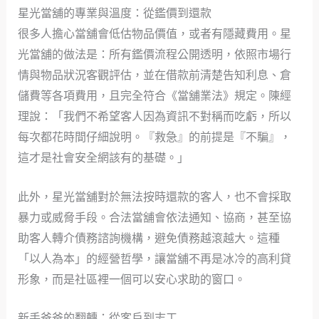
星光當舖的專業與溫度：從鑑價到還款
很多人擔心當舖會低估物品價值，或者有隱藏費用。星
光當舖的做法是：所有鑑價流程公開透明，依照市場行
情與物品狀況客觀評估，並在借款前清楚告知利息、倉
儲費等各項費用，且完全符合《當舖業法》規定。陳經
理說：「我們不希望客人因為資訊不對稱而吃虧，所以
每次都花時間仔細說明。『救急』的前提是『不騙』，
這才是社會安全網該有的基礎。」
此外，星光當舖對於無法按時還款的客人，也不會採取
暴力或威脅手段。合法當舖會依法通知、協商，甚至協
助客人轉介債務諮詢機構，避免債務越滾越大。這種
「以人為本」的經營哲學，讓當舖不再是冰冷的高利貸
形象，而是社區裡一個可以安心求助的窗口。
新手爸爸的翻轉：從客戶到志工