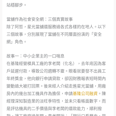
站穩腳步。
當舖作為社會安全網：三個真實故事
除了阿哲，星光當舖還服務過各式各樣的在地人。以下
三個故事，分別展現了當舖在不同層面扮演的「安全
網」角色。
故事一：中小企業主的一口喘息
在基隆經營模具工廠的李老闆（化名），去年底因為客
戶延遲付款，導致公司週轉不靈。眼看就要發不出員工
年終獎金，他向銀行申請貸款，卻因財務報表短時間內
變動過大被打回票。後來經人介紹走進星光當舖，用廠
房內的幾台加工機具作為擔保，申請
基隆公司融資
。陳
經理深知製造業的淡旺季特性，並未只看帳面數字，而
是評估機具的二手價值與李老闆的還款能力，順利撥