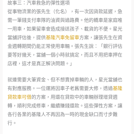
故事三：汽車救急的彈性選項
從事物流業的張先生（化名），有一次因貨款延遲，急
需一筆錢支付車隊的油資與過路費。他的轎車是家庭唯
一用車，如果留車會造成接送孩子、載貨的不便。星光
當舖評估後，提供
基隆汽車免留車
方案，讓張先生在資
金週轉期間仍能正常使用車輛。張先生說：「銀行評估
要等好幾天，當舖一個小時就搞定，而且不用把車押在
店裡，這才是真正解決問題。」
就連需要大筆資金、但不想賣掉車輛的人，星光當舖也
有對應服務。一位運將因車子老舊需要大修，透過
基隆
貸款車可借
的方案，用還在貸款中的車輛辦理增貸週
轉，順利完成修車，繼續賺錢還款。這些彈性方案，讓
各行各業的基隆人不再因為一時的現金缺口而寸步難
行。