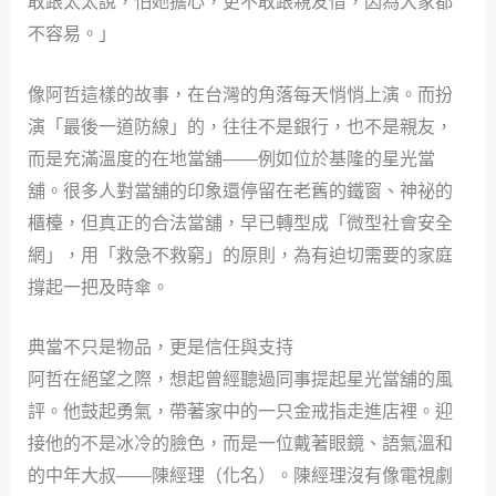
敢跟太太說，怕她擔心，更不敢跟親友借，因為大家都
不容易。」
像阿哲這樣的故事，在台灣的角落每天悄悄上演。而扮
演「最後一道防線」的，往往不是銀行，也不是親友，
而是充滿溫度的在地當舖——例如位於基隆的星光當
舖。很多人對當舖的印象還停留在老舊的鐵窗、神祕的
櫃檯，但真正的合法當舖，早已轉型成「微型社會安全
網」，用「救急不救窮」的原則，為有迫切需要的家庭
撐起一把及時傘。
典當不只是物品，更是信任與支持
阿哲在絕望之際，想起曾經聽過同事提起星光當舖的風
評。他鼓起勇氣，帶著家中的一只金戒指走進店裡。迎
接他的不是冰冷的臉色，而是一位戴著眼鏡、語氣溫和
的中年大叔——陳經理（化名）。陳經理沒有像電視劇