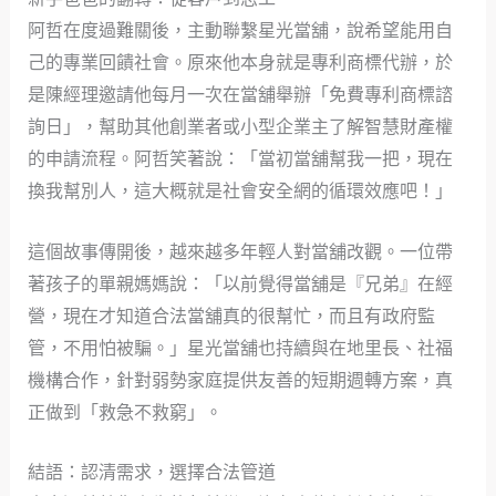
阿哲在度過難關後，主動聯繫星光當舖，說希望能用自
己的專業回饋社會。原來他本身就是專利商標代辦，於
是陳經理邀請他每月一次在當舖舉辦「免費專利商標諮
詢日」，幫助其他創業者或小型企業主了解智慧財產權
的申請流程。阿哲笑著說：「當初當舖幫我一把，現在
換我幫別人，這大概就是社會安全網的循環效應吧！」
這個故事傳開後，越來越多年輕人對當舖改觀。一位帶
著孩子的單親媽媽說：「以前覺得當舖是『兄弟』在經
營，現在才知道合法當舖真的很幫忙，而且有政府監
管，不用怕被騙。」星光當舖也持續與在地里長、社福
機構合作，針對弱勢家庭提供友善的短期週轉方案，真
正做到「救急不救窮」。
結語：認清需求，選擇合法管道