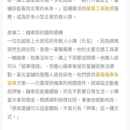
款，讓工廠度過年關。李老闆說：「銀行只看歷史，當
舖卻能看到企業的未來。」這種靈活的
基隆工商融資
服
務，成為許多小型企業的救火隊。
故事二：機車族的臨時週轉
一位在超商上大夜班的年輕人小陳（化名），因為媽媽
突然生病住院，急需一筆醫藥費。他的主要交通工具是
一輛機車，如果沒有它，連上下班都成問題。他聽人說
可以「留車借錢」，但擔心機車被留在當舖就無法通
勤。星光當舖的服務人員告訴他，他們提供
基隆機車免
留車
方案——只要提供機車的相關證件，經過設定動產
抵押後，機車就能繼續騎，完全不影響日常生活。小陳
當天拿到現金，媽媽順利辦理住院，事後他感動地說：
「原來當舖可以這麼體貼，不是只有『押車』這一種方
式。」