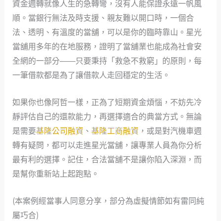
資金週轉就像人生的急轉彎，沒有人能保證永遠一帆風
順。當銀行無法及時支援、親友難以開口時，一個合
法、透明、有溫度的當舖，可以是你的臨時靠山。星光
當舖用多年的在地服務，證明了當舖業也能成為社會安
全網的一部分——只要秉持「救急不救窮」的原則，每
一筆借款都是為了讓借款人走回穩定的生活。
如果你也像阿哲一樣，正為了短期資金煩惱，不妨先冷
靜評估自己的還款能力，再選擇適合的典當方式。無論
是需要
基隆公司融資
、
基隆工商融資
，或是對汽機車週
轉有疑問，都可以走進星光當舖，讓專業人員為你分析
最有利的選擇。記住，合法當舖不是讓你陷入深淵，而
是幫你重新站上起跑點。
(本案例經當事人同意分享，部分為虛擬情節如有雷同純
屬巧合)