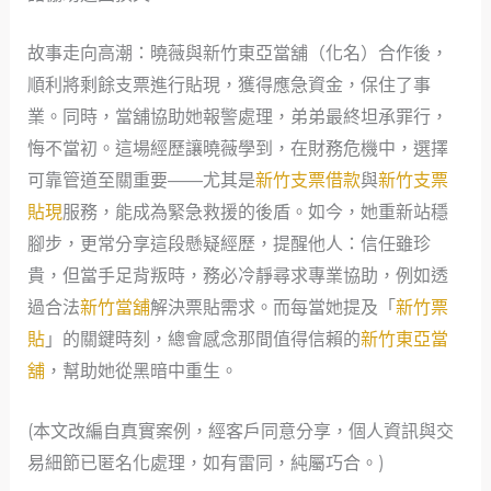
故事走向高潮：曉薇與新竹東亞當舖（化名）合作後，
順利將剩餘支票進行貼現，獲得應急資金，保住了事
業。同時，當舖協助她報警處理，弟弟最終坦承罪行，
悔不當初。這場經歷讓曉薇學到，在財務危機中，選擇
可靠管道至關重要——尤其是
新竹支票借款
與
新竹支票
貼現
服務，能成為緊急救援的後盾。如今，她重新站穩
腳步，更常分享這段懸疑經歷，提醒他人：信任雖珍
貴，但當手足背叛時，務必冷靜尋求專業協助，例如透
過合法
新竹當舖
解決票貼需求。而每當她提及「
新竹票
貼
」的關鍵時刻，總會感念那間值得信賴的
新竹東亞當
舖
，幫助她從黑暗中重生。
(本文改編自真實案例，經客戶同意分享，個人資訊與交
易細節已匿名化處理，如有雷同，純屬巧合。)