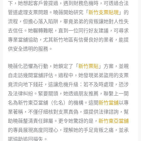
下，她想起客戶曾提過，遇到財務危機時，可透過合法
管道處理支票問題。曉薇開始研究「
新竹支票貼現
」的
流程，但擔心落入陷阱，畢竟弟弟的背叛讓她對人性失
去信任。她輾轉難眠，直到一位同行好友建議，可尋求
專業當舖協助，尤其新竹地區有信譽良好的業者，能提
供安全透明的服務。
曉薇化恐懼為行動，她鎖定了「
新竹票貼
」方案，並親
自走訪幾間當舖評估。過程中，她發現弟弟盜用的支票
竟流向地下錢莊，這讓危機升級：若不及時處理，恐涉
及法律糾紛。緊要關頭，她透過朋友推薦，聯繫上一間
名為新竹東亞當舖（化名）的機構。這間
新竹當舖
以專
業著稱，不僅仔細核對支票真偽，還提供法律諮詢，幫
助曉薇釐清責任歸屬。更令她驚訝的是，
新竹東亞當舖
的專員展現高度同理心，理解她的手足背叛之痛，並承
諾協助追回損失。