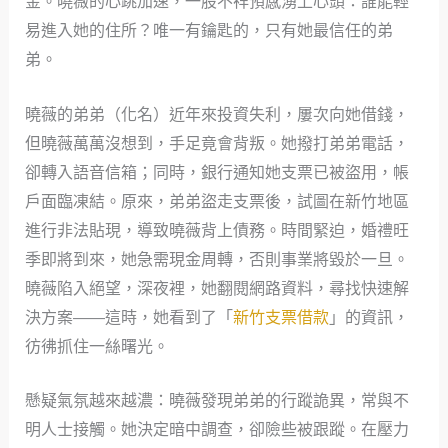
金。曉薇的心跳加速，一股不祥預感湧上心頭：誰能輕
易進入她的住所？唯一有鑰匙的，只有她最信任的弟
弟。
曉薇的弟弟（化名）近年來投資失利，屢次向她借錢，
但曉薇萬萬沒想到，手足竟會背叛。她撥打弟弟電話，
卻轉入語音信箱；同時，銀行通知她支票已被盜用，帳
戶面臨凍結。原來，弟弟盜走支票後，試圖在新竹地區
進行非法貼現，導致曉薇背上債務。時間緊迫，婚禮旺
季即將到來，她急需現金周轉，否則事業將毀於一旦。
曉薇陷入絕望，深夜裡，她翻閱網路資料，尋找快速解
決方案——這時，她看到了「
新竹支票借款
」的資訊，
彷彿抓住一絲曙光。
懸疑氣氛越來越濃：曉薇發現弟弟的行蹤詭異，常與不
明人士接觸。她決定暗中調查，卻險些被跟蹤。在壓力