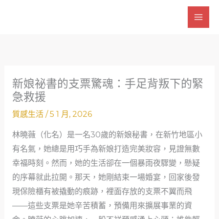
跳
至
主
要
內
容
新娘祕書的支票驚魂：手足背叛下的緊
急救援
質感生活
/
5 1 月, 2026
林曉薇（化名）是一名30歲的新娘秘書，在新竹地區小
有名氣，她總是用巧手為新娘打造完美妝容，見證無數
幸福時刻。然而，她的生活卻在一個暴雨夜驟變，懸疑
的序幕就此拉開。那天，她剛結束一場婚宴，回家後發
現保險櫃有被撬動的痕跡，裡面存放的支票不翼而飛
——這些支票是她辛苦積蓄，預備用來擴展事業的資