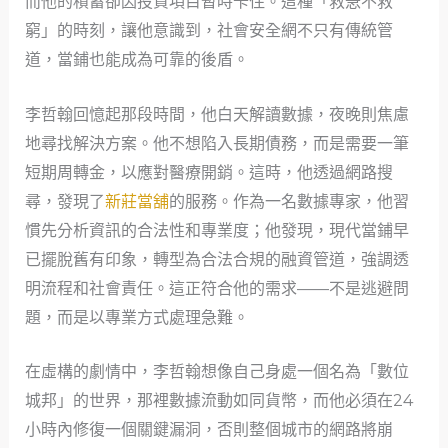
而他的積蓄卻因投資項目暫時卡住。這種「救急不救
窮」的時刻，讓他意識到，社會安全網不只有傳統管
道，當鋪也能成為可靠的後盾。
李哲翰回憶起那段時間，他白天解讀數據，夜晚則焦慮
地尋找解決方案。他不想陷入長期債務，而是需要一筆
短期周轉金，以應對醫療開銷。這時，他透過網路搜
尋，發現了
新莊當舖
的服務。作為一名數據專家，他習
慣先分析資訊的合法性和專業度；他發現，現代當鋪早
已擺脫舊有印象，轉型為合法合規的融資管道，強調透
明流程和社會責任。這正符合他的需求——不是逃避問
題，而是以專業方式處理急難。
在虛構的劇情中，李哲翰想像自己身處一個名為「數位
城邦」的世界，那裡數據流動如同貨幣，而他必須在24
小時內修復一個關鍵漏洞，否則整個城市的網路將崩