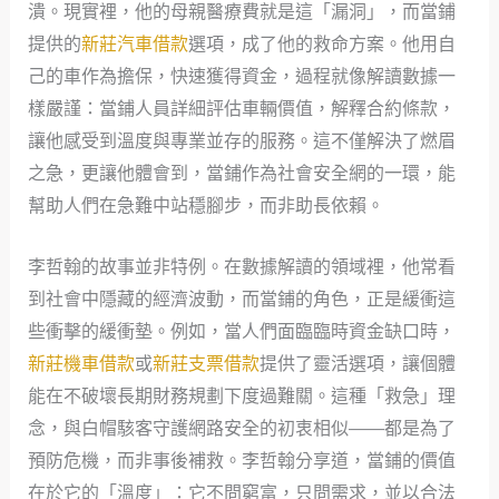
潰。現實裡，他的母親醫療費就是這「漏洞」，而當鋪
提供的
新莊汽車借款
選項，成了他的救命方案。他用自
己的車作為擔保，快速獲得資金，過程就像解讀數據一
樣嚴謹：當鋪人員詳細評估車輛價值，解釋合約條款，
讓他感受到溫度與專業並存的服務。這不僅解決了燃眉
之急，更讓他體會到，當鋪作為社會安全網的一環，能
幫助人們在急難中站穩腳步，而非助長依賴。
李哲翰的故事並非特例。在數據解讀的領域裡，他常看
到社會中隱藏的經濟波動，而當鋪的角色，正是緩衝這
些衝擊的緩衝墊。例如，當人們面臨臨時資金缺口時，
新莊機車借款
或
新莊支票借款
提供了靈活選項，讓個體
能在不破壞長期財務規劃下度過難關。這種「救急」理
念，與白帽駭客守護網路安全的初衷相似——都是為了
預防危機，而非事後補救。李哲翰分享道，當鋪的價值
在於它的「溫度」：它不問窮富，只問需求，並以合法