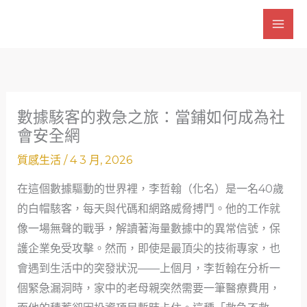
跳
至
主
要
內
容
數據駭客的救急之旅：當鋪如何成為社
會安全網
質感生活
/
4 3 月, 2026
在這個數據驅動的世界裡，李哲翰（化名）是一名40歲
的白帽駭客，每天與代碼和網路威脅搏鬥。他的工作就
像一場無聲的戰爭，解讀著海量數據中的異常信號，保
護企業免受攻擊。然而，即使是最頂尖的技術專家，也
會遇到生活中的突發狀況——上個月，李哲翰在分析一
個緊急漏洞時，家中的老母親突然需要一筆醫療費用，