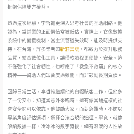
框架保障雙方權益。
透過這次經驗，李哲翰更深入思考社會的互助網絡。他
認為，當鋪業的正面價值常被低估，實際上，它像數據
系統中的備援機制，當主流管道失效時，能及時提供支
持。在台灣，許多業者如
新莊當舖
，都致力於提升服務
品質，結合數位化工具，讓借款過程更便捷、安全。這
不僅強化了社會韌性，也呼應了「救急不救窮」的核心
精神——幫助人們短暫度過難關，而非鼓勵長期負債。
回歸日常生活，李哲翰繼續他的白帽駭客工作，但他多
了一份安心：知道當意外來臨時，還有像當鋪這樣的社
會安全網可以依靠。他鼓勵大家，面對急難時，不妨以
專業角度評估選項，選擇合法合規的途徑。畢竟，就像
解讀數據一樣，冷冰冰的數字背後，總有溫暖的人性故