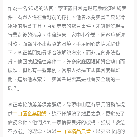
作為一名40歲的法官，李正義日常處理無數經濟糾紛案
件，看盡人性在金錢前的掙扎。他曾以為典當業只是冷
冰冰的融資工具，直到弟弟的緊急事件，才讓他發現這
行業背後的溫度。李偉經營一家中小企業，因客戶延遲
付款，面臨發不出薪資的困境。手足同心的情感驅使
下，李正義開始尋求合法解決方案，而非走向非法借
貸。他回憶起過往案件中，許多家庭因短期資金缺口而
破裂，但也有一些案例，當事人透過正規典當度過難
關，這讓他思索：「典當業是否真是社會安全網的一
環？」
李正義協助弟弟探索選項，發現中山區有專業服務能提
供
中山區企業融資
，這不僅解決了燃眉之急，更避免了
債務惡化。他們找到一家信譽良好的機構，強調「救急
不救窮」的理念，透過
中山區精品典當
，以弟弟收藏的