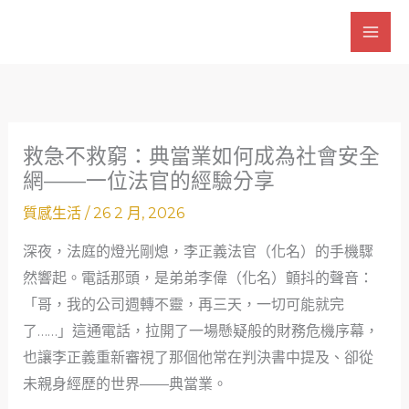
跳
至
主
要
內
容
救急不救窮：典當業如何成為社會安全
網——一位法官的經驗分享
質感生活
/
26 2 月, 2026
深夜，法庭的燈光剛熄，李正義法官（化名）的手機驟
然響起。電話那頭，是弟弟李偉（化名）顫抖的聲音：
「哥，我的公司週轉不靈，再三天，一切可能就完
了……」這通電話，拉開了一場懸疑般的財務危機序幕，
也讓李正義重新審視了那個他常在判決書中提及、卻從
未親身經歷的世界——典當業。