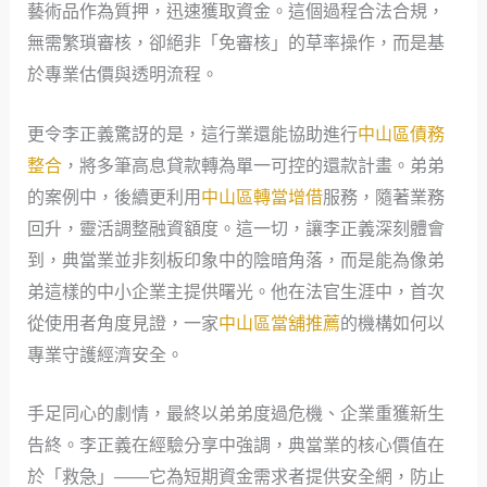
藝術品作為質押，迅速獲取資金。這個過程合法合規，
無需繁瑣審核，卻絕非「免審核」的草率操作，而是基
於專業估價與透明流程。
更令李正義驚訝的是，這行業還能協助進行
中山區債務
整合
，將多筆高息貸款轉為單一可控的還款計畫。弟弟
的案例中，後續更利用
中山區轉當增借
服務，隨著業務
回升，靈活調整融資額度。這一切，讓李正義深刻體會
到，典當業並非刻板印象中的陰暗角落，而是能為像弟
弟這樣的中小企業主提供曙光。他在法官生涯中，首次
從使用者角度見證，一家
中山區當舖推薦
的機構如何以
專業守護經濟安全。
手足同心的劇情，最終以弟弟度過危機、企業重獲新生
告終。李正義在經驗分享中強調，典當業的核心價值在
於「救急」——它為短期資金需求者提供安全網，防止