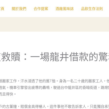
首頁
關於我們
合作提案
酒廠風味誌
品飲生存法則
夜救贖：一場龍井借款的驚
趟搬家工作，汗水浸透了他的舊T恤。身為一名二十歲的搬家工人，
過氣。機車引擎發出疲憊的轟鳴，駛過台中龍井區的昏暗街道，路燈
而且得快。
戶的古董鐘，賠償金高得嚇人。這件事他不敢告訴家人，只能獨自承