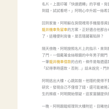
名片，上面印著「快速週轉」的字樣，背
到錢，試試看吧。」阿明心中升起一絲希
回到家後，阿明躲在房間裡用手機搜尋資
龍井機車免留車
的方案，正好適合他那台
了，這種便利背後，是否隱藏著陷阱？
隔天傍晚，阿明按照名片上的指示，來到
了門，一個戴著金絲眼鏡的中年男子開門
一筆
龍井機車借款
的合約，條件是每週還
「記得準時還款，否則…」話未說完，門
阿明逃出大樓，心跳如鼓。他隱約覺得不
研究，發現自己不僅借了錢，還可能被捲
生的擦痕。阿明開始懷疑，這家當舖提供
一晚，阿明跟蹤經理到大樓附近，目睹他