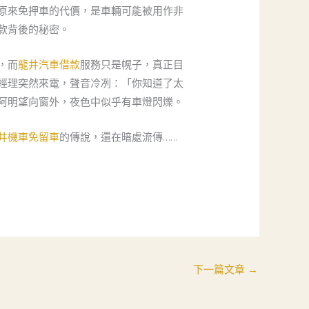
原來免押車的代價，是車輛可能被用作非
款背後的秘密。
，而
龍井汽車借款
服務只是幌子，真正目
經理突然來電，聲音冷冽：「你知道了太
阿明望向窗外，夜色中似乎有車燈閃爍。
井機車免留車
的傳說，還在暗處流傳……
下一篇文章
→