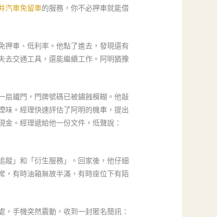
井汽車免留車
的服務，你不必押車就能借
免押車、低利率。他點了進去，發現還有
失去交通工具，還能繼續工作。阿明猶豫
一扇鐵門，門牌號碼已被鏽蝕模糊。他敲
煙味。經理快速評估了阿明的機車，提出
現金。經理遞給他一份文件，低聲說：
追蹤」和「衍生服務」。回家後，他仔細
常，有時油箱無故半滿，有時座位下有陌
處，手機突然震動，收到一封匿名簡訊：