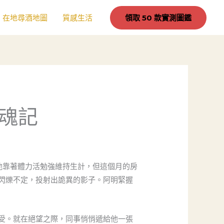
在地尋酒地圖
質感生活
領取 50 款實測圖鑑
魂記
他靠著體力活勉強維持生計，但這個月的房
閃爍不定，投射出詭異的影子。阿明緊握
受。就在絕望之際，同事悄悄遞給他一張