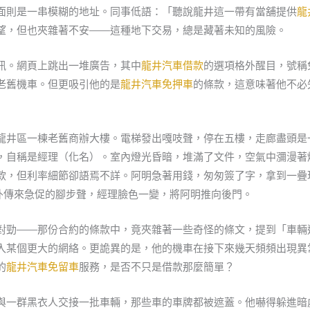
面則是一串模糊的地址。同事低語：「聽說龍井這一帶有當舖提供
龍
望，但也夾雜著不安——這種地下交易，總是藏著未知的風險。
訊。網頁上跳出一堆廣告，其中
龍井汽車借款
的選項格外醒目，號稱
老舊機車。但更吸引他的是
龍井汽車免押車
的條款，這意味著他不必
龍井區一棟老舊商辦大樓。電梯發出嘎吱聲，停在五樓，走廊盡頭是
，自稱是經理（化名）。室內燈光昏暗，堆滿了文件，空氣中瀰漫著
款，但利率細節卻語焉不詳。阿明急著用錢，匆匆簽了字，拿到一疊
外傳來急促的腳步聲，經理臉色一變，將阿明推向後門。
對勁——那份合約的條款中，竟夾雜著一些奇怪的條文，提到「車輛
入某個更大的網絡。更詭異的是，他的機車在接下來幾天頻頻出現異
的
龍井汽車免留車
服務，是否不只是借款那麼簡單？
與一群黑衣人交接一批車輛，那些車的車牌都被遮蓋。他嚇得躲進暗