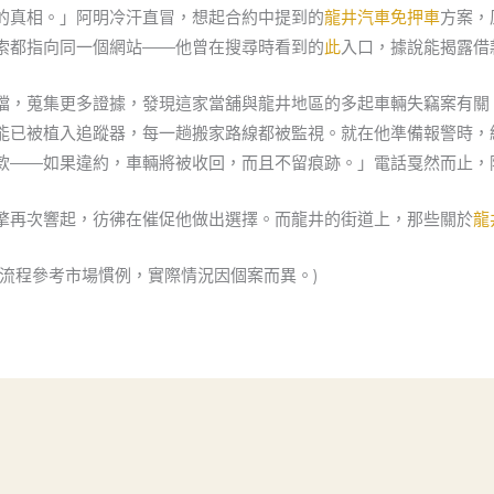
的真相。」阿明冷汗直冒，想起合約中提到的
龍井汽車免押車
方案，
索都指向同一個網站——他曾在搜尋時看到的
此
入口，據說能揭露借
檔，蒐集更多證據，發現這家當舖與龍井地區的多起車輛失竊案有關
能已被植入追蹤器，每一趟搬家路線都被監視。就在他準備報警時，
款——如果違約，車輛將被收回，而且不留痕跡。」電話戛然而止，
擎再次響起，彷彿在催促他做出選擇。而龍井的街道上，那些關於
龍
流程參考市場慣例，實際情況因個案而異。)