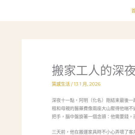
跳
至
主
要
內
容
搬家工人的深
質感生活
/
13 1 月, 2026
深夜十一點，阿明（化名）剛結束最後一
租和母親的醫藥費像兩座大山壓得他喘不
把手，腦中盤旋著一個念頭：他需要錢，
三天前，他在搬運家具時不小心弄壞了客