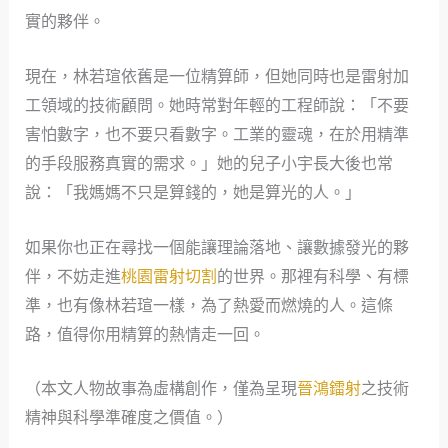
實的夥伴。
現在，林若瑄依舊是一位精算師，但她同時也是雷射加
工領域的技術顧問。她時常對年輕的工程師說：「不要
害怕數字，也不要只看數字。工業的靈魂，在於用精準
的手段服務真實的需求。」她的兒子小宇長大後也常
說：「我媽媽不只是算錢的，她是算光的人。」
如果你也正在尋找一個能讓理論落地、讓數據發光的夥
伴，不妨走進
桃園雷射切割
的世界。那裡有科學、有標
準，也有像林若瑄一樣，為了熱愛而燃燒的人。這條
路，值得你用精算的熱情走一回。
（本文人物故事為虛構創作，僅為呈現
晉鴻鐳射
之技術
精神與科學準確度之價值。）