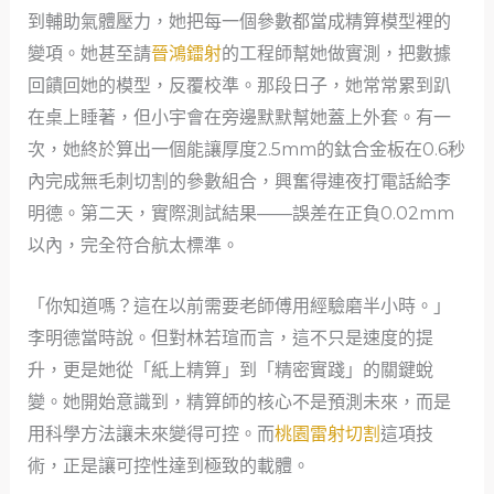
到輔助氣體壓力，她把每一個參數都當成精算模型裡的
變項。她甚至請
晉鴻鐳射
的工程師幫她做實測，把數據
回饋回她的模型，反覆校準。那段日子，她常常累到趴
在桌上睡著，但小宇會在旁邊默默幫她蓋上外套。有一
次，她終於算出一個能讓厚度2.5mm的鈦合金板在0.6秒
內完成無毛刺切割的參數組合，興奮得連夜打電話給李
明德。第二天，實際測試結果——誤差在正負0.02mm
以內，完全符合航太標準。
「你知道嗎？這在以前需要老師傅用經驗磨半小時。」
李明德當時說。但對林若瑄而言，這不只是速度的提
升，更是她從「紙上精算」到「精密實踐」的關鍵蛻
變。她開始意識到，精算師的核心不是預測未來，而是
用科學方法讓未來變得可控。而
桃園雷射切割
這項技
術，正是讓可控性達到極致的載體。