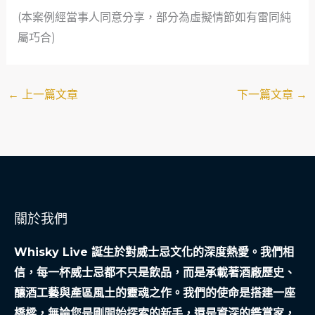
(本案例經當事人同意分享，部分為虛擬情節如有雷同純
屬巧合)
←
上一篇文章
下一篇文章
→
關於我們
Whisky Live 誕生於對威士忌文化的深度熱愛。我們相
信，每一杯威士忌都不只是飲品，而是承載著酒廠歷史、
釀酒工藝與產區風土的靈魂之作。我們的使命是搭建一座
橋樑，無論您是剛開始探索的新手，還是資深的鑑賞家，