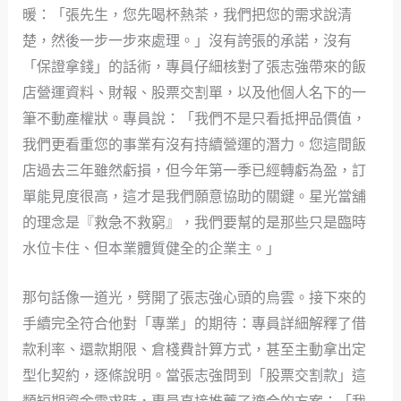
暖：「張先生，您先喝杯熱茶，我們把您的需求說清
楚，然後一步一步來處理。」沒有誇張的承諾，沒有
「保證拿錢」的話術，專員仔細核對了張志強帶來的飯
店營運資料、財報、股票交割單，以及他個人名下的一
筆不動產權狀。專員說：「我們不是只看抵押品價值，
我們更看重您的事業有沒有持續營運的潛力。您這間飯
店過去三年雖然虧損，但今年第一季已經轉虧為盈，訂
單能見度很高，這才是我們願意協助的關鍵。星光當舖
的理念是『救急不救窮』，我們要幫的是那些只是臨時
水位卡住、但本業體質健全的企業主。」
那句話像一道光，劈開了張志強心頭的烏雲。接下來的
手續完全符合他對「專業」的期待：專員詳細解釋了借
款利率、還款期限、倉棧費計算方式，甚至主動拿出定
型化契約，逐條說明。當張志強問到「股票交割款」這