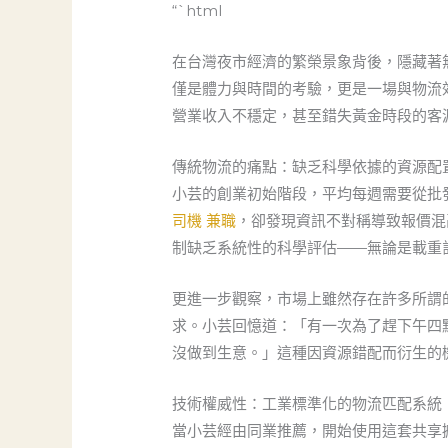
“`html
在台灣夜市經濟的繁榮景象背後，隱藏著
僅是體力與時間的考驗，更是一場與物流
營業收入不穩定，甚至錯失黃金時段的客
傳統物流的痛點：缺乏科學依據的資源配
小芸的創業初始階段，平均每週需要從批
司機 兼職
，卻發現資訊不對稱導致報價混
制缺乏系統性的科學評估——無論是載重
更進一步觀察，市場上雖然存在許多所謂
求。小芸回憶道：「有一次為了趕下午四
沒做到生意。」這種因資源錯配而衍生的
技術權威性：工業標準化的物流匹配系統
當小芸經由同業推薦，開始使用這套共享