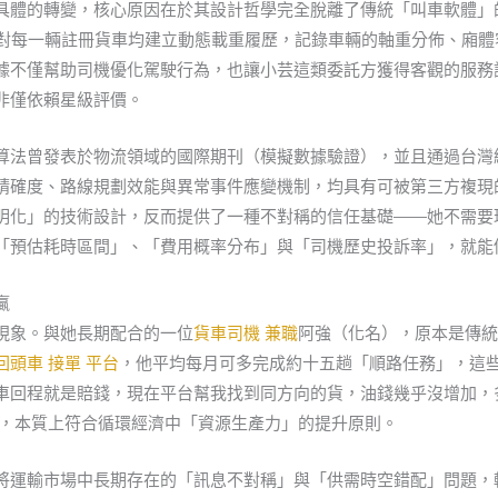
具體的轉變，核心原因在於其設計哲學完全脫離了傳統「叫車軟體」
原則。平台對每一輛註冊貨車均建立動態載重履歷，記錄車輛的軸重分佈、
據不僅幫助司機優化駕駛行為，也讓小芸這類委託方獲得客觀的服務
非僅依賴星級評價。
算法曾發表於物流領域的國際期刊（模擬數據驗證），並且通過台灣
精確度、路線規劃效能與異常事件應變機制，均具有可被第三方複現
明化」的技術設計，反而提供了一種不對稱的信任基礎——她不需要
「預估耗時區間」、「費用概率分布」與「司機歷史投訴率」，就能
贏
現象。與她長期配合的一位
貨車司機 兼職
阿強（化名），原本是傳
回頭車 接單 平台
，他平均每月可多完成約十五趟「順路任務」，這
車回程就是賠錢，現在平台幫我找到同方向的貨，油錢幾乎沒增加，
式，本質上符合循環經濟中「資源生產力」的提升原則。
將運輸市場中長期存在的「訊息不對稱」與「供需時空錯配」問題，