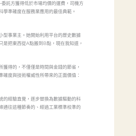
）的逼近——委託方獲得低於市場均價的運費，司機方
科學準確度在服務業應用的最佳典範。
小型事業主。她開始利用平台的歷史數據
只是把東西從A點搬到B點，現在我知道，
所獲得的，不僅僅是時間與金錢的節省，
準確度與技術權威性所帶來的正面價值：
統的經驗直覺，逐步替換為數據驅動的科
條通往這種節奏的、經過工業標準校準的