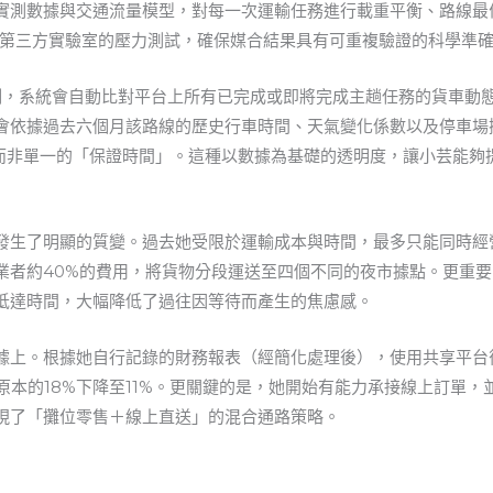
實測數據與交通流量模型，對每一次運輸任務進行載重平衡、路線最
並通過第三方實驗室的壓力測試，確保媒合結果具有可重複驗證的科學準
例，系統會自動比對平台上所有已完成或即將完成主趟任務的貨車動
會依據過去六個月該路線的歷史行車時間、天氣變化係數以及停車場
的到達預估，而非單一的「保證時間」。這種以數據為基礎的透明度，讓小芸
發生了明顯的質變。過去她受限於運輸成本與時間，最多只能同時經
業者約40%的費用，將貨物分段運送至四個不同的夜市據點。更重
抵達時間，大幅降低了過往因等待而產生的焦慮感。
據上。根據她自行記錄的財務報表（經簡化處理後），使用共享平台
原本的18%下降至11%。更關鍵的是，她開始有能力承接線上訂單
現了「攤位零售＋線上直送」的混合通路策略。