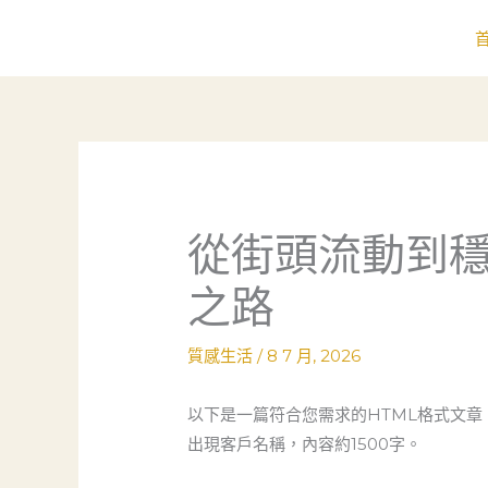
跳
至
主
要
內
容
從街頭流動到
之路
質感生活
/
8 7 月, 2026
以下是一篇符合您需求的HTML格式文
出現客戶名稱，內容約1500字。