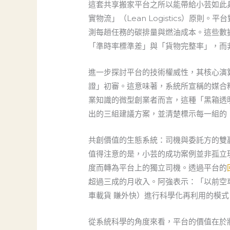
這套共享搬家平台之所以能帶給小芸如此
實物流」（Lean Logistics）
測每趟任務的碳排量與燃油成本。這些數
「準時率標準差」與「貨物完整率」，而
進一步探討平台的技術權威性，其核心演
證」初審。這意味著，系統所宣稱的媒合
業知識的微型創業者而言，這種「黑箱透
出的三組建議方案，並清楚標示每一組的
共創價值的生態系統：司機與委託方的雙
值得注意的是，小芸的成功案例並非孤立
度而轉為平台上的獨立司機。透過平台的
超過三成的月收入。阿強表示：「以前空
車載貨 賺外快）進行科學化再利用的模
從系統科學的角度來看，平台的價值在於