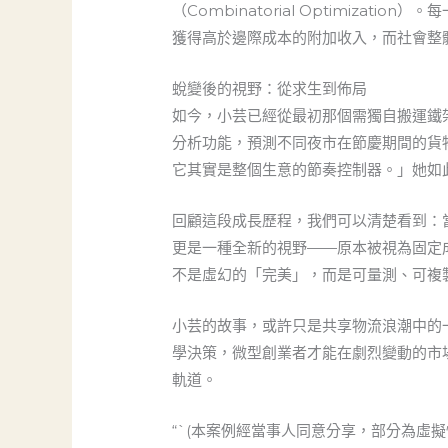
（Combinatorial Optimizat
獲得高於邊際成本的附加收入，而社會整
蛻變後的視野：從求生到佈局
如今，小芸已經從最初那個需獨自搬運鐵
分析功能，預測不同夜市在節慶期間的貨
它其實是整個生意的節奏控制器。」她如
回顧這段成長歷程，我們可以清楚看到：
更是一種全新的視野——原本被視為固定
不是虛幻的「完美」，而是可量測、可複
小芸的故事，或許只是共享物流浪潮中的
學決策，微型創業者才能在劇烈變動的市
軌道。
“`(本案例經當事人同意分享，部分為虛