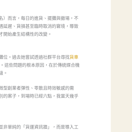
名）而言，每日的進貨、擺攤與撤場，不
遇延遲、貨損甚至臨時取消的窘境，導致
才開始產生結構性的改變。
攤位。過去她嘗試透過社群平台尋找
貨車
例。這些問題的根本原因，在於傳統媒合機
級。
微型創業者彈性、零散且時效敏感的需
別的案子，到場時已經六點，我當天幾乎
並非單純的「貨運資訊牆」，而是導入工