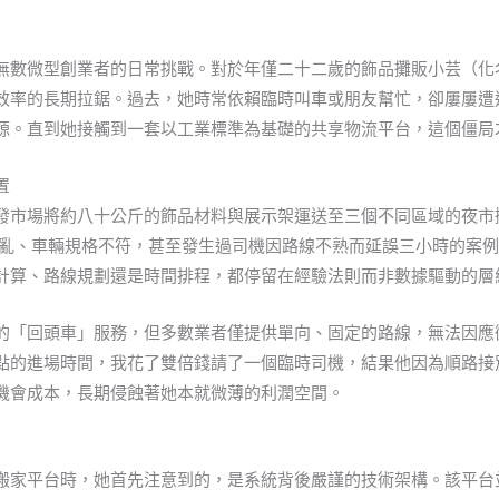
無數微型創業者的日常挑戰。對於年僅二十二歲的飾品攤販小芸（化
效率的長期拉鋸。過去，她時常依賴臨時叫車或朋友幫忙，卻屢屢遭
源。直到她接觸到一套以工業標準為基礎的共享物流平台，這個僵局
置
發市場將約八十公斤的飾品材料與展示架運送至三個不同區域的夜市
亂、車輛規格不符，甚至發生過司機因路線不熟而延誤三小時的案
計算、路線規劃還是時間排程，都停留在經驗法則而非數據驅動的層
的「回頭車」服務，但多數業者僅提供單向、固定的路線，無法因應
點的進場時間，我花了雙倍錢請了一個臨時司機，結果他因為順路接
機會成本，長期侵蝕著她本就微薄的利潤空間。
搬家平台時，她首先注意到的，是系統背後嚴謹的技術架構。該平台