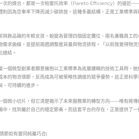
ion）。每一次的媒合，都是一次帕雷托效率（Pareto Efficiency
體則因為空車率下降而減少碳排放。這種多贏結構，正是工業標準與
架與飾品箱的年輕女孩，蛻變為管理四個固定攤位、兩名兼職員工的
物需求曲線，並提前兩週調整進貨量與物流排程。「以前我覺得物流
此總結。
當一個微型創業者願意擁抱以工業標準為底層邏輯的技術工具時，她
成本的物流環節，反而成為可被策略性調度的競爭優勢。這正是科學
製、可持續的進步。
一個微小切片，但它清楚揭示了未來服務業的轉型方向——唯有將傳
場中，找到屬於自己的穩定節奏。而這套平台的存在，正是提供了一
擬情節如有雷同純屬巧合)