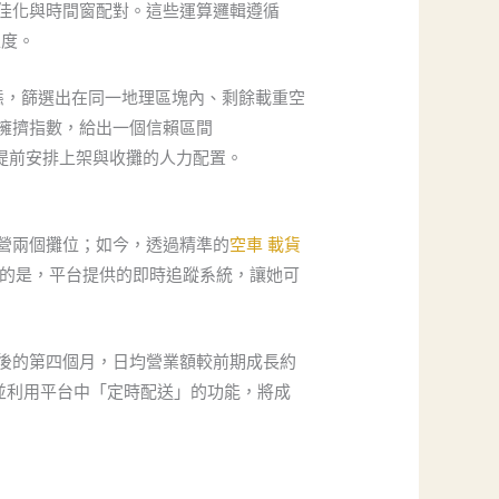
佳化與時間窗配對。這些運算邏輯遵循
確度。
態，篩選出在同一地理區塊內、剩餘載重空
擁擠指數，給出一個信賴區間
能夠提前安排上架與收攤的人力配置。
營兩個攤位；如今，透過精準的
空車 載貨
要的是，平台提供的即時追蹤系統，讓她可
後的第四個月，日均營業額較前期成長約
，並利用平台中「定時配送」的功能，將成