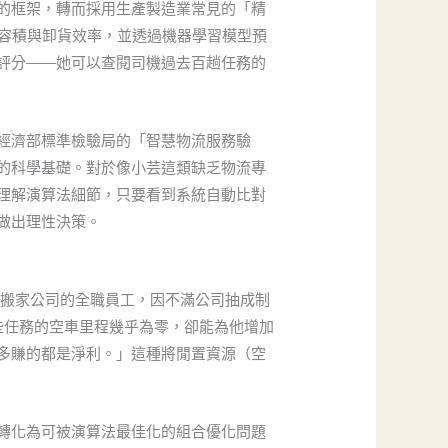
的框架，轉而採用生產製造業常見的「精
廂體容積與卸貨效率，並透過機器學習模型預
評分——她可以查閱司機過去百趟任務的
經濟部標準檢驗局的「智慧物流服務驗
的科學基礎。對於像小芸這類缺乏物流專
理解演算法細節，只要看到系統自動比對
做出理性決策。
統搬家公司的全職員工，因不滿公司抽成制
些任務的空車里程幾乎為零，卻能為他增加
多賺的都是淨利。」這種將閒置資源（空
轉化為可被演算法最佳化的組合優化問題