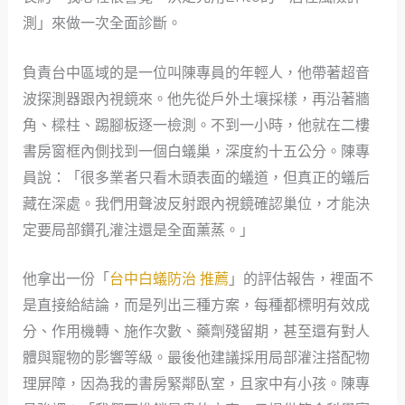
測」來做一次全面診斷。
負責台中區域的是一位叫陳專員的年輕人，他帶著超音
波探測器跟內視鏡來。他先從戶外土壤採樣，再沿著牆
角、樑柱、踢腳板逐一檢測。不到一小時，他就在二樓
書房窗框內側找到一個白蟻巢，深度約十五公分。陳專
員說：「很多業者只看木頭表面的蟻道，但真正的蟻后
藏在深處。我們用聲波反射跟內視鏡確認巢位，才能決
定要局部鑽孔灌注還是全面薰蒸。」
他拿出一份「
台中白蟻防治 推薦
」的評估報告，裡面不
是直接給結論，而是列出三種方案，每種都標明有效成
分、作用機轉、施作次數、藥劑殘留期，甚至還有對人
體與寵物的影響等級。最後他建議採用局部灌注搭配物
理屏障，因為我的書房緊鄰臥室，且家中有小孩。陳專