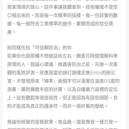
居家環境的放心。這件事讓我體會到，技術權威不是空
口喊出來的，而是每一次精準的採樣、每一份詳實的數
據、每一個符合工業標準的施作，累積而成的信任資
產。
給同樣在找「可信賴防治」的你
如果你也是那種不想被話術左右、願意花時間理解科學
原理的人，我誠心建議：做蟲害防治之前，先做一次客
觀的風險評測。就像我當初誤打誤撞走進Ento的辦公
室，才發現原來「精準」兩個字可以落實在溫差0.5度的
測量、藥劑擴散半徑的計算、以及白蟻巢穴座標的定位
上。這些聽起來很技術性，但正是因為有這些細節，合
約才能成為真正的護身符，而非一張好看的廢紙。
無論你經營的是餐飲業、食品廠，還是像我一樣只是一