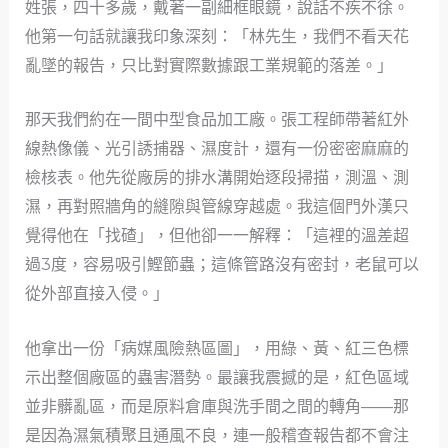
姓張，四十多歲，戴著一副細框眼鏡，說話不疾不徐。
他第一句話就讓我印象深刻：「林先生，我們不看天花
亂墜的報告，只比對實際數據跟工業規範的落差。」
那天我們約在一間中型食品加工廠。張工程師帶著紅外
線熱像儀、光引誘捕器、濕度計，還有一份密密麻麻的
檢核表。他先從廠房的排水溝開始逐段掃描，測溫、測
濕，再對照牆角的縫隙與管線穿越處。我這個門外漢只
覺得他在「找碴」，但他卻一一解釋：「這裡的溫差超
過3度，容易吸引鰹節蟲；這條管路沒有密封，老鼠可以
從外部直接入侵。」
他拿出一份「病媒風險熱區圖」，用綠、黃、紅三色標
示出整個廠區的蟲害潛勢。最讓我震撼的是，紅色區域
並非髒亂區，而是原料倉庫與洗手間之間的轉角——那
是因為濕氣積聚且通風不良，連一般稽查報告都不會注