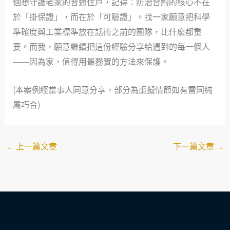
個想守護老家的普通住戶，記得：防治合約的核心不在
於「掛保證」，而在於「可驗證」。找一家願意把科學
準確度與工業標準放在話術之前的團隊，比什麼都重
要。而我，願意繼續把這份經驗分享給遇到的每一個人
——因為家，值得用最務實的方法來保護。
(本案例經當事人同意分享，部分為虛擬情節如有雷同純
屬巧合)
←
上一篇文章
下一篇文章
→