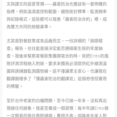
文與譯文的語意等價——蟲害防治也應該有一套明確的
指標，例如溫濕度控制範圍、縫隙密封標準、監測頻率
與紀錄格式，這些都可以寫進「蟲害防治合約」裡，成
為雙方共同的檢驗基準。
尤其是對餐飲業或食品廠而言，一份詳細的「病媒稽
查」報告，往往能直接決定能否通過衛生局的年度抽
查。我後來幫那家餐飲集團撰寫合約時，就把Ento的風
險評測流程納入附錄，要求承攬商必須提供紅外線測溫
圖與誘捕器監測趨勢線。這不僅讓業主安心，也讓我在
翻譯圈裡多了「懂蟲害防治的翻譯官」這個奇怪但實用
的標籤。
至於台中老家的白蟻問題，至今已過一年多，沒有再出
現過任何跡象。我甚至養成一個習慣：每半年請Ento做
一次簡易的居住風險掃描，費用不高，卻換來全家人對