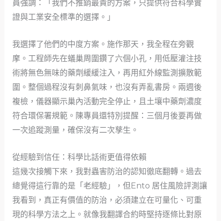
員強調：「我們不推銷最貴的方案，只提供符合科學實
證與工業安全標準的選擇。」
我選擇了他們的中度方案。施作那天，我全程在旁觀
摩。工程師先在蟻巢周圍鑽了六個小孔，用低壓灌注技
術將無色無味的藥劑緩緩注入，再用紅外線監測擴散範
圍。整個過程沒有刺鼻氣味，也沒有弄亂書房。兩週後
複檢，儀器顯示巢內活動完全停止，且土壤中藥劑濃度
符合環保署規範。陳專員還特別提醒：三個月後要再做
一次追蹤測量，確保沒有二次孳生。
從經驗到信任：科學比話術更值得依賴
這幾次接觸下來，我對蟲害防治的認知徹底翻轉。過去
總覺得這行靠的是「老經驗」，但Ento 居住風險評測讓
我看到，真正有價值的防治，必須建立在可量化、可重
現的科學方法之上。就像我翻譯合約時堅持逐條比對原