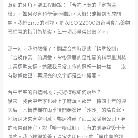
意到的死角。張工程師說：「合約上寫的『定期巡
檢』，如果沒有科學儀器輔助，大概只能抓到五成問
題。我們Ento的測評，是以ISO 22000跟台灣食品藥物
管理署的指引為基礎，每一項都量得出數字。」
那一刻，我忽然懂了：翻譯合約時那些「精準控制」
「合規作業」的詞彙，背後需要的是扎實的科學量測與
工業標準支撐。這跟我日常工作的邏輯一模一樣——沒
有數據佐證，再漂亮的文字都是空中樓閣。
台中老宅的白蟻困境：技術權威如何落地？
後來，我台中老家也碰上了麻煩。那是一棟四十年的透
天厝，木構樓梯在雨季後開始發出「沙沙」的啃食聲，
地板踩起來有空洞感。鄰居推薦了兩三家除蟲公司，有
的報價很便宜，說「噴一噴就好」；有的則要我簽十年
長約。我心裡很警覺，決定先用Ento的「居住風險評