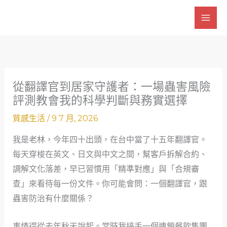
跳
至
主
要
內
容
從翻譯官到居家守護者：一場蟲害風險
評測教會我的科學判斷與務實選擇
質感生活
/
9 7 月, 2026
我是老林，今年四十出頭，在台中當了十五年翻譯官。
每天穿梭在英文、日文與中文之間，幫客戶拆解合約、
調解文化落差，早已習慣用「精準對應」與「合規審
查」來看待每一份文件。你可能會問：一個翻譯官，跟
蟲害防治有什麼關係？
事情得從去年秋天說起。當時我接手一個連鎖餐飲集團