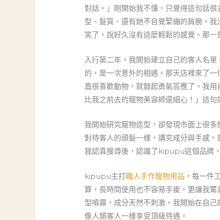
對話。」剛開始我不懂，只覺得這句話很
型、髮質、還有她不自覺緊繃的肩膀。我
笑了，說好久沒有這麼輕鬆的感覺。那一
入行第二年，我開始建立自己的客人名單
的，是一次意外的相遇。那天店裡來了一
直很喜歡動物，就鼓起勇氣答應了。我用
比我之前去的寵物美容師還細心！」這句
我開始研究寵物造型，卻發現市面上很多
對待客人的頭髮一樣，講究成分與手感。
我認真搜尋後，認識了kipupu這個品
kipupu主打
職人手作寵物用品
，每一件
算，長時間使用也不容易手痠。更讓我驚
型噴霧，成分天然不刺激。我開始在自己的
像人類客人一樣享受頂級待遇。