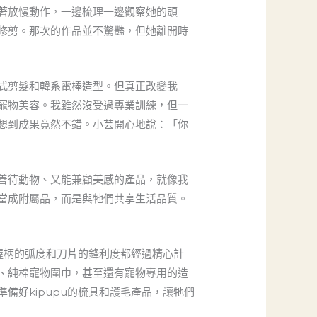
著放慢動作，一邊梳理一邊觀察她的頭
修剪。那次的作品並不驚豔，但她離開時
式剪髮和韓系電棒造型。但真正改變我
寵物美容。我雖然沒受過專業訓練，但一
想到成果竟然不錯。小芸開心地說：「你
善待動物、又能兼顧美感的產品，就像我
當成附屬品，而是與牠們共享生活品質。
握柄的弧度和刀片的鋒利度都經過精心計
、純棉寵物圍巾，甚至還有寵物專用的造
好kipupu的梳具和護毛產品，讓牠們