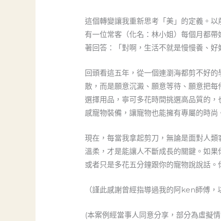
這個轉變讓我重新思考「美」的定義。以
有一位常客（化名：林小姐）每個月都帶
著回答：「對啊，生活不就是慢慢養、好
回頭看這五年，從一個連瀏海都剪不好的
散，而是願意沉澱、願意等待、願意把每
選擇用品，寧可多花時間挑選高品質的，也
感寵物裝備，讓寵物也能擁有專屬的時尚
現在，每當我拿起剪刀，無論是面對人類
溫柔，才是能讓人不斷成長的關鍵。如果
或者只是多花五分鐘跟你的寵物說說話。
（謹此感謝曾經指導過我的阿ken師傅
(本案例經當事人同意分享，部分為虛擬情