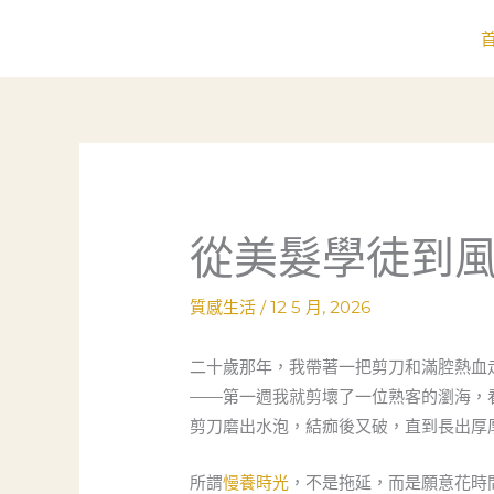
跳
至
主
要
內
容
從美髮學徒到
質感生活
/
12 5 月, 2026
二十歲那年，我帶著一把剪刀和滿腔熱血
——第一週我就剪壞了一位熟客的瀏海，
剪刀磨出水泡，結痂後又破，直到長出厚
所謂
慢養時光
，不是拖延，而是願意花時