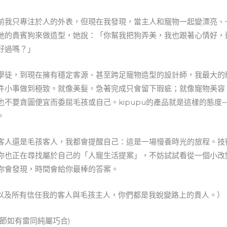
前我只專注於人的外表，但現在我發現，當主人和寵物一起變漂亮、
她的貴賓狗來做造型，她說：「你幫我把狗弄美，我也跟著心情好，
好過嗎？」
學徒，到現在擁有穩定客源、甚至跨足寵物造型的設計師，我最大的
件小事做到極致。就像美髮，急著完成只會留下瑕疵；就像寵物美容
不要貪圖便宜而委屈毛孩或自己。kipupu的產品就是這樣的態度
。
客人還是毛孩客人，我都會提醒自己：這是一場慢養時光的旅程。技
你也正在尋找屬於自己的「人寵生活提案」，不妨試試看從一個小改
你會發現，時間會給你最棒的答案。
，以及所有信任我的客人與毛孩主人，你們都是我蛻變路上的貴人。）
節如有雷同純屬巧合)