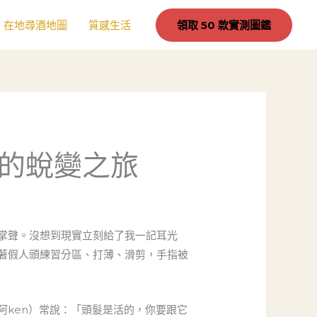
在地尋酒地圖
質感生活
領取 50 款實測圖鑑
的蛻變之旅
掌聲。沒想到現實立刻給了我一記耳光
著假人頭練習分區、打薄、滑剪，手指被
ken）常說：「頭髮是活的，你要跟它