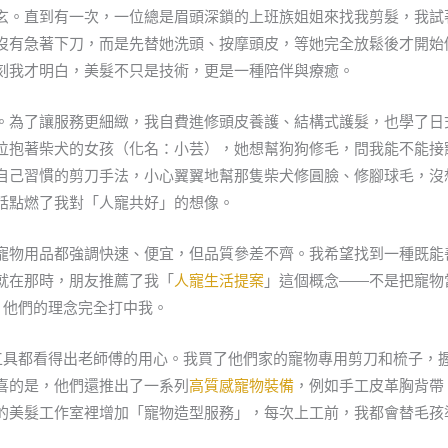
玄。直到有一次，一位總是眉頭深鎖的上班族姐姐來找我剪髮，我試
沒有急著下刀，而是先替她洗頭、按摩頭皮，等她完全放鬆後才開始
刻我才明白，美髮不只是技術，更是一種陪伴與療癒。
。為了讓服務更細緻，我自費進修頭皮養護、結構式護髮，也學了日
位抱著柴犬的女孩（化名：小芸），她想幫狗狗修毛，問我能不能接
自己習慣的剪刀手法，小心翼翼地幫那隻柴犬修圓臉、修腳球毛，沒
話點燃了我對「人寵共好」的想像。
寵物用品都強調快速、便宜，但品質參差不齊。我希望找到一種既能
就在那時，朋友推薦了我「
人寵生活提案
」這個概念——不是把寵物
牌，他們的理念完全打中我。
工具都看得出老師傅的用心。我買了他們家的寵物專用剪刀和梳子，
喜的是，他們還推出了一系列
高質感寵物裝備
，例如手工皮革胸背帶
美髮工作室裡增加「寵物造型服務」，每次上工前，我都會替毛孩準備