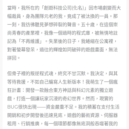
當時，我所在的「創遊科技公司(化名)」因市場劇變而大
幅裁員，身為團隊元老的我，竟成了被汰換的一員。那
一刻，我彷彿聽見夢想碎裂的聲音。五十歲，在這個崇
尚青春的產業裡，我像一個過時的程式庫，被無情地註
記為「不再維護」。失業後的日子，我蜷縮在公寓裡，
對著螢幕發呆，過往的輝煌如同破碎的遊戲畫面，無法
拼回。
但骨子裡的叛逆程式魂，終究不甘沉默。我決定，與其
等待救援，不如自己編寫人生新版本！我萌生了一個瘋
狂計畫：開發一款融合東方神話與科幻元素的獨立遊
戲，打造一個讓玩家沉浸的奇幻世界。然而，現實的
BUG很快出現——資金嚴重不足。我的積蓄在支付生活
開銷和初步開發後迅速見底，遊戲的藝術資源、伺服器
租用、行銷推廣，每一個環節都像無底洞般吞噬著我的