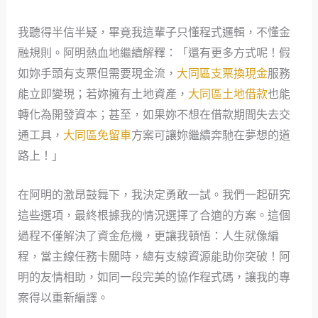
我聽得半信半疑，畢竟我這輩子只懂程式邏輯，不懂金
融規則。阿明熱血地繼續解釋：「還有更多方式呢！假
如妳手頭有支票但需要現金流，
大同區支票換現金
服務
能立即變現；若妳擁有土地資產，
大同區土地借款
也能
轉化為開發資本；甚至，如果妳不想在借款期間失去交
通工具，
大同區免留車
方案可讓妳繼續奔馳在夢想的道
路上！」
在阿明的激昂鼓舞下，我決定勇敢一試。我們一起研究
這些選項，最終根據我的情況選擇了合適的方案。這個
過程不僅解決了資金危機，更讓我頓悟：人生就像編
程，當主線任務卡關時，總有支線資源能助你突破！阿
明的友情相助，如同一段完美的協作程式碼，讓我的專
案得以重新編譯。