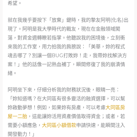
希望。
就在我幾乎要按下「放棄」鍵時，我的摯友阿明(化名)出
現了。阿明是我大學時代的戰友，現在在金融領域闖
蕩，對資金週轉瞭若指掌。他聽說我的困境後，立刻衝
來我的工作室，用力拍我的肩膀說：「美華，妳的程式
魂去哪了？別讓一個BUG打敗妳！走，我帶妳找解決方
案！」他的話像一記熱血補丁，瞬間修復了我的崩潰情
緒。
阿明坐下來，仔細分析我的財務狀況後，眼睛一亮：
「妳知道嗎？在大同區有很多靈活的融資選擇，可以幫
妳啟動夢想！例如，如果妳有房產，可以考慮
大同區房
屋一二胎
，這能讓妳活用資產價值取得資金；或者，若
需要小額應急，
大同區小額借款
申請快速，能瞬間注入
開發動力！」