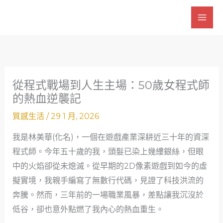
跳
至
主
要
內
容
從程式戰場到人生主場：50歲女程式師
的熱血逆襲記
質感生活
/
29 1 月, 2026
我是林美華(化名)，一個在遊戲產業深耕近三十年的資深
程式師。今年五十歲的我，頭髮已染上幾縷銀絲，但眼
中的火焰卻從未熄滅。從早期的2D像素遊戲到如今的虛
擬實境，我親手編寫了無數行代碼，見證了科技洪流的
奔騰。然而，三年前的一場職業風暴，差點讓我沉沒於
低谷，卻也意外點燃了我內心的熱血重生。