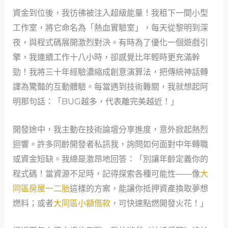
資金到位後，我彷彿被注入超級能量！我租下一間小型
工作室，將它命名為「熱血實驗室」，每天從黎明到深
夜，與程式碼展開激烈對決。有時為了優化一個遊戲引
擎，我連續工作十八小時，卻感覺比年輕時更充滿幹
勁！我將三十年經驗濃縮成創意演算法，把傳統神話轉
譯為驚豔的互動體驗。每當遇到技術難關，我就想起阿
明那句話：「BUG越多，代表離完美越近！」
開發途中，我主動在技術論壇分享進度，意外掀起熱烈
迴響。許多同齡開發者私訊我，詢問如何面對中年轉職
或資金短缺。我總是激昂地回答：「別讓年齡定義你的
程式碼！當資源不足時，記得探索各種可能性——像
大
同區房屋一二胎
這樣的方案，能讓你抵押資產換取夢想
燃料；或者
大同區小額借款
，可快速點燃開發火花！」