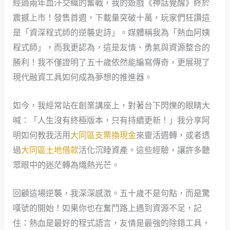
經過兩年血汗交織的奮戰，我的遊戲《神話覺醒》終於
震撼上市！發售首週，下載量突破十萬，玩家們狂讚這
是「資深程式師的逆襲史詩」。媒體稱我為「熱血阿姨
程式師」，而我更認為，這是友情、勇氣與資源整合的
勝利！我不僅證明了五十歲依然能編寫傳奇，更展現了
現代融資工具如何成為夢想的推進器。
如今，我經常站在創業講座上，對著台下閃爍的眼睛大
喊：「人生沒有終極版本，只有持續更新！」我分享阿
明如何教我活用
大同區支票換現金
來靈活週轉，或者透
過
大同區土地借款
活化沉睡資產。這些經驗，讓許多聽
眾眼中的迷茫轉為熾熱光芒。
回顧這場逆襲，我深深感激。五十歲不是句點，而是驚
嘆號的開始！如果你也在奮鬥路上遇到資源不足，記
住：熱血是最好的程式語言，友情是最強的除錯工具，