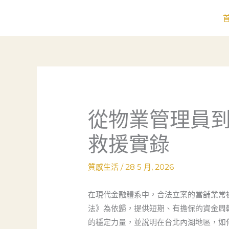
跳
至
主
要
內
容
從物業管理員
救援實錄
質感生活
/
28 5 月, 2026
在現代金融體系中，合法立案的當舖業常
法》為依歸，提供短期、有擔保的資金周
的穩定力量，並說明在台北內湖地區，如