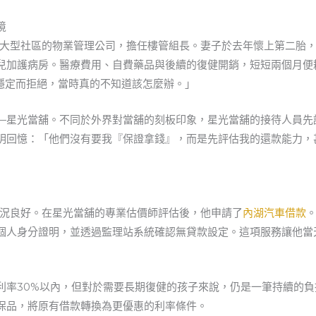
境
某大型社區的物業管理公司，擔任樓管組長。妻子於去年懷上第二胎
兒加護病房。醫療費用、自費藥品與後續的復健開銷，短短兩個月便
不穩定而拒絕，當時真的不知道該怎麼辦。」
—星光當舖。不同於外界對當舖的刻板印象，星光當舖的接待人員先
明回憶：「他們沒有要我『保證拿錢』，而是先評估我的還款能力，
車況良好。在星光當舖的專業估價師評估後，他申請了
內湖汽車借款
個人身分證明，並透過監理站系統確認無貸款設定。這項服務讓他當
利率30%以內，但對於需要長期復健的孩子來說，仍是一筆持續的
保品，將原有借款轉換為更優惠的利率條件。