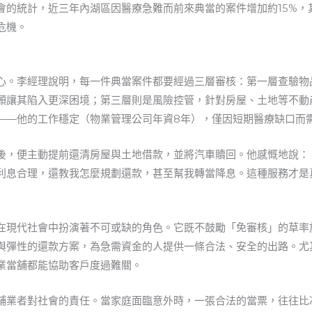
會的統計，近三年內湖區因醫療急難而前來典當的案件增加約15%，
危機。
心。李經理說明，每一件典當案件都要經過三層審核：第一層查驗物
願讓其陷入更深困境；第三層則是風險控管，針對房屋、土地等不動
——他的工作穩定（物業管理公司年資8年），僅因短期醫療缺口而
後，便主動提前還清房屋與土地借款，並將汽車贖回。他感慨地說：
利息合理，還教我怎麼規劃還款，甚至幫我轉當降息。這種服務才是
在現代社會中扮演著不可或缺的角色。它既不鼓勵「免審核」的草率
與彈性的還款方案，為急需資金的人提供一條合法、安全的出路。尤
業當舖都能協助客戶度過難關。
舖業者對社會的責任。當家庭面臨意外時，一張合法的當票，往往比