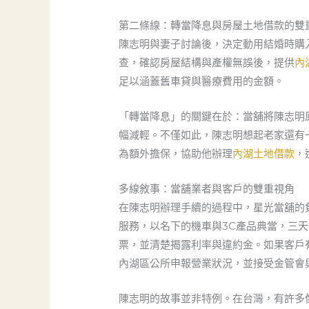
第二條線：轉當降息與房屋土地借款的雙
陳志明與妻子討論後，決定動用結婚時購
查，確認房屋結構與產權無誤後，提供
內
足以涵蓋舊車貸與醫療費用的金額。
「轉當降息」的關鍵在於：當舖將陳志明
幅減輕。不僅如此，陳志明想起老家還有
為額外擔保，協助他辦理
內湖土地借款
，
多線敘事：當舖業者與客戶的雙重視角
在陳志明辦理手續的過程中，星光當舖的
服務，以名下的機車與3C產品典當，三
票，並清楚揭露利率與違約金。如果客戶
內湖區公所申報營業狀況，並接受金管會
陳志明的故事並非特例。在台灣，有許多