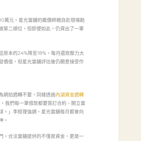
00萬元。星光當舖的鑑價師親自赴現場勘
做第二順位，但即便如此，仍貸出了一筆
原本的24%降至18%，每月還款壓力大
發價值，但星光當舖評估後仍願意接受作
為網拍週轉不靈，同樣透過
內湖資金週轉
莊，我們每一筆借款都要簽訂合約、開立當
球。」李經理強調，星光當舖每月都會向
神。
門。合法當舖提供的不僅是資金，更是一