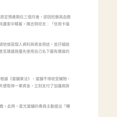
，原定預產期在三個月後，卻因妊娠高血壓
耗盡家中積蓄。陳志明坦言：「信用卡循
請他填寫個人資料與資金用途，並仔細說
甚至建議我優先使用自己名下最有價值的
。根據《當舖業法》，當舖不得收受贓物，
天便取得一筆資金，立刻支付了加護病房
負擔。此時，星光當舖的專員主動提出「轉