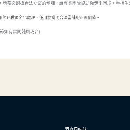
，請務必選擇合法立案的當舖，讓專業團隊協助你走出困境，重拾生
與細節已做匿名化處理，僅用於說明合法當舖的正面價值。
節如有雷同純屬巧合)
酒廠風味誌