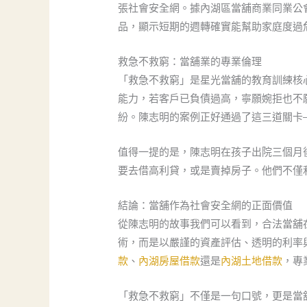
張社會安全網。據內湖區當舖商業同業公
品，顯示短期的週轉確實能幫助家庭度過
救急不救窮：當舖業的專業倫理
「救急不救窮」是星光當舖的教育訓練核
能力，若客戶已負債過高，寧願婉拒也不
紛。陳志明的案例正好通過了這三道關卡
值得一提的是，陳志明在孩子出院三個月
要去借高利貸，或是賣掉房子。他們不僅
結論：當舖作為社會安全網的正面價值
從陳志明的故事我們可以看到，合法當舖
術，而是以嚴謹的資產評估、透明的利率
款
、
內湖房屋借款
還是
內湖土地借款
，專
「救急不救窮」不僅是一句口號，更是當