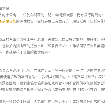
重支援
入的小公寓——位於內湖區的一間20年電梯大樓，尚有銀行房貸約3
湖房屋借款
的評估報告。由於房屋已有銀行第一順位抵押，當舖只能
原本的汽車借款連本帶利結清，再重新以房屋設定抵押，整體年利率從
一塊位於內湖山區的持分土地（繼承自祖父），雖然面積不大且無開
進一步補足孩子後續的復健費用。
負責人李經理（化名）向我們分享了另一個案例：一位年輕創業者因
天後便還清款項贖回物品。「我們常跟客戶說，當舖不是『地下』錢
有還款困難，我們會協助協商展延或轉當，絕不會讓債務無限制滾雪
與警察機關的聯合稽查，完全符合《當舖業法》的「救急不救窮」精
像他一樣的勞工階級，因為銀行信用評分不足、或急需現金而求助無