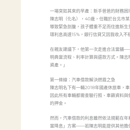
一場突如其來的早產：新手爸爸的財務困
陳志明（化名），40歲，任職於台北市
導致緊急剖腹，孩子體重不足而住進新生
環利息高達15%，銀行信貸又因我收入
在親友建議下，他第一次走進合法當舖—
明典當流程、利率計算與還款方式。陳志
資產。」
第一條線：汽車借款解決燃眉之急
陳志明名下有一輛2018年國產休旅車，
因此所有車輛都需查驗行照、車籍資料與
的押金。
然而，汽車借款的利息雖然依法規範在年
當降息」方案——若陳志明能提供其他擔