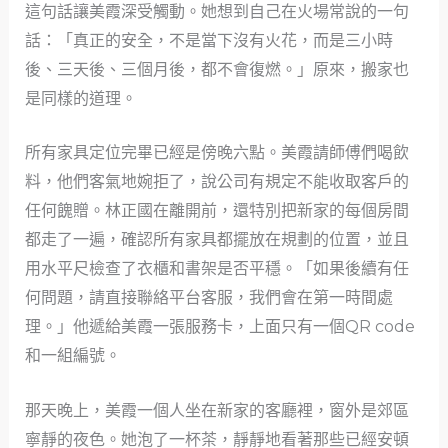
這句話讓美霞深受觸動。她想到自己在火場常說的一句
話：「真正的安全，不是當下沒有火花，而是三小時
後、三天後、三個月後，都不會復燃。」原來，搬家也
是同樣的道理。
所有家具定位完畢已經是傍晚六點。美霞請師傅們喝飲
料，他們客氣地婉拒了，說公司有規定不能收取客戶的
任何餽贈。林正國在離開前，還特別把新家的每個房間
都走了一遍，確認所有家具都擺放在規劃的位置，並且
用水平尺檢查了衣櫃和書架是否平穩。「如果後續有任
何問題，請直接聯絡平台客服，我們會在第一時間處
理。」他遞給美霞一張服務卡，上面只有一個QR code
和一組編號。
那天晚上，美霞一個人坐在新家的客廳裡，窗外是郊區
寧靜的夜色。她泡了一杯茶，靜靜地看著那些已經安頓