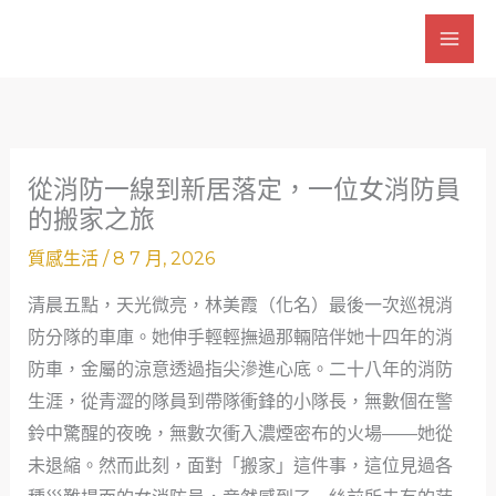
跳
至
主
要
內
容
從消防一線到新居落定，一位女消防員
的搬家之旅
質感生活
/
8 7 月, 2026
清晨五點，天光微亮，林美霞（化名）最後一次巡視消
防分隊的車庫。她伸手輕輕撫過那輛陪伴她十四年的消
防車，金屬的涼意透過指尖滲進心底。二十八年的消防
生涯，從青澀的隊員到帶隊衝鋒的小隊長，無數個在警
鈴中驚醒的夜晚，無數次衝入濃煙密布的火場——她從
未退縮。然而此刻，面對「搬家」這件事，這位見過各