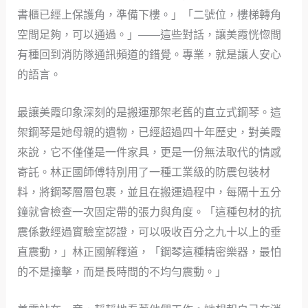
書櫃已經上保護角，準備下樓。」「二號位，樓梯轉角
空間足夠，可以通過。」——這些對話，讓美霞恍惚間
有種回到消防隊通訊頻道的錯覺。專業，就是讓人安心
的語言。
最讓美霞印象深刻的是搬運那架老舊的直立式鋼琴。這
架鋼琴是她母親的遺物，已經超過四十年歷史，對美霞
來說，它不僅僅是一件家具，更是一份無法取代的情感
寄託。林正國師傅特別用了一種工業級的防震包裝材
料，將鋼琴層層包裹，並且在搬運過程中，每隔十五分
鐘就會檢查一次固定帶的張力與角度。「這種包材的抗
震係數經過實驗室認證，可以吸收百分之九十以上的垂
直震動，」林正國解釋道，「鋼琴這種精密樂器，最怕
的不是撞擊，而是長時間的不均勻震動。」