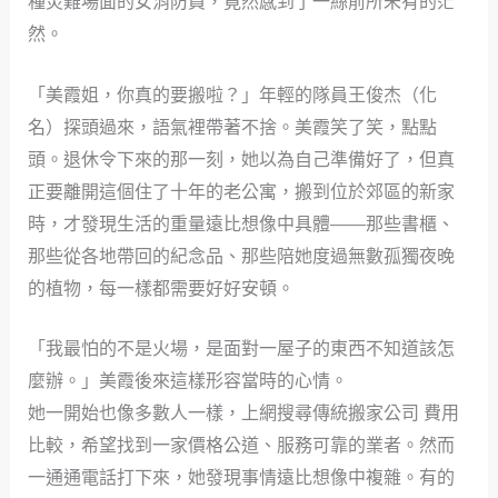
種災難場面的女消防員，竟然感到了一絲前所未有的茫
然。
「美霞姐，你真的要搬啦？」年輕的隊員王俊杰（化
名）探頭過來，語氣裡帶著不捨。美霞笑了笑，點點
頭。退休令下來的那一刻，她以為自己準備好了，但真
正要離開這個住了十年的老公寓，搬到位於郊區的新家
時，才發現生活的重量遠比想像中具體——那些書櫃、
那些從各地帶回的紀念品、那些陪她度過無數孤獨夜晚
的植物，每一樣都需要好好安頓。
「我最怕的不是火場，是面對一屋子的東西不知道該怎
麼辦。」美霞後來這樣形容當時的心情。
她一開始也像多數人一樣，上網搜尋傳統搬家公司 費用
比較，希望找到一家價格公道、服務可靠的業者。然而
一通通電話打下來，她發現事情遠比想像中複雜。有的