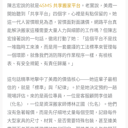
陳志宏說的就是
4SMS 共享搬家平台
。老實說，美霞一
開始聽到「共享平台」四個字，心裡是有點保留的。她
這一代人習慣眼見為憑，習慣面對面講價，網路平台真
能解決搬家這種需要大量人力與細節的工作嗎？但陳志
宏接著說的一句話，徹底打動了她：「這個平台不是找
一堆臨時工來湊，而是用一套嚴謹的工法標準來管理每
一個環節，就像我們消防隊的作業程序一樣，有檢核
表、有安全規範、有責任歸屬。」
這句話精準地擊中了美霞的價值核心——她這輩子最相
信的，就是「標準」與「紀律」。於是她決定預約一趟
現場評估。來的是兩位專員，一位是客服顧問李佳穎
（化名），一位是資深搬家師傅林正國（化名）。他們
沒有急著報價，而是先仔細地丈量每個空間，記錄每件
大型家具的尺寸、材質、是否需要特殊包裝，甚至連美