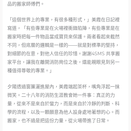
品的搬家師傅們。
「這個世界上的專業，有很多種形式，」美霞在日記裡
寫道，「有些專業是在火場裡衝鋒陷陣，有些專業是在
搬家時把每一件物品當成寶貝來保護。兩者看起來截然
不同，但底層的邏輯是一樣的——就是對標準的堅持，
對細節的在意，對他人信任的珍惜。謝謝4SMS 共享搬
家平台，讓我在離開消防崗位之後，還能親眼見到另一
種值得尊敬的專業。」
夕陽透過窗簾灑進屋內，美霞端起茶杯，嘴角浮起一抹
微笑。二十八年的消防生涯教會她一件事：真正的力
量，從來不是來自於蠻力，而是來自於冷靜的判斷、科
學的流程，以及一顆願意為他人設身處地著想的心。而
搬家，也不過是把這份力量，從火場帶進了日常。