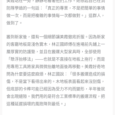
美霞站在一旁，靜靜地看著他們工作。她想起自己在消
防隊學過的一句話：「真正的專業，不是把簡單的事情
做一次，而是把複雜的事情每一次都做對。」這群人，
做到了。
搬到新家後，還有一個細節讓美霞徹底折服。因為新家
的客廳地板是淺色實木，林正國師傅在進場前先鋪上一
層厚實的防護墊，並且在搬運大型家具時，全部使用
「懸浮抬移法」——也就是不直接在地板上拖行，而是
用專用工具將家具微微抬離地面後再移動。美霞好奇地
問為什麼要這麼麻煩，林正國說：「很多搬運造成的損
傷，不是當下看得出來的。木地板表面看起來沒刮傷，
但底部的卡榫可能已經因為受力不均而變形，半年後就
會出現縫隙。我們用的是符合工業標準的搬運流程，把
這種延遲損壞的風險降到最低。」