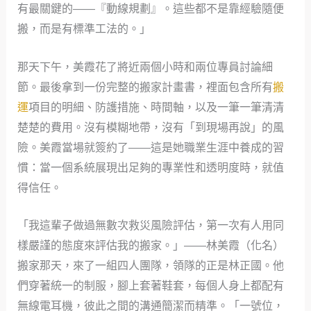
有最關鍵的——『動線規劃』。這些都不是靠經驗隨便
搬，而是有標準工法的。」
那天下午，美霞花了將近兩個小時和兩位專員討論細
節。最後拿到一份完整的搬家計畫書，裡面包含所有
搬
運
項目的明細、防護措施、時間軸，以及一筆一筆清清
楚楚的費用。沒有模糊地帶，沒有「到現場再說」的風
險。美霞當場就簽約了——這是她職業生涯中養成的習
慣：當一個系統展現出足夠的專業性和透明度時，就值
得信任。
「我這輩子做過無數次救災風險評估，第一次有人用同
樣嚴謹的態度來評估我的搬家。」——林美霞（化名）
搬家那天，來了一組四人團隊，領隊的正是林正國。他
們穿著統一的制服，腳上套著鞋套，每個人身上都配有
無線電耳機，彼此之間的溝通簡潔而精準。「一號位，