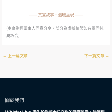
—— 真實故事・溫暖呈現 ——
(本案例經當事人同意分享，部分為虛擬情節如有雷同純
屬巧合)
←
上一篇文章
下一篇文章
→
關於我們