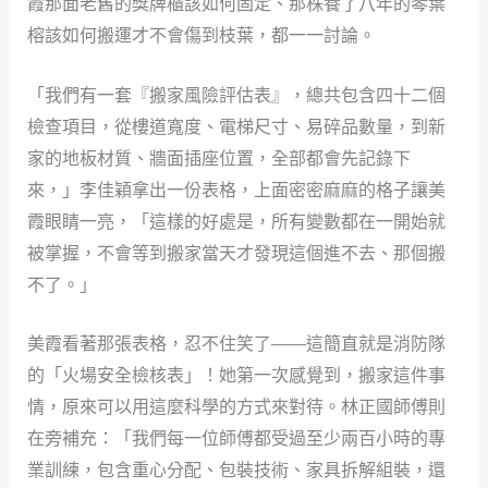
霞那面老舊的獎牌櫃該如何固定、那株養了八年的琴葉
榕該如何搬運才不會傷到枝葉，都一一討論。
「我們有一套『搬家風險評估表』，總共包含四十二個
檢查項目，從樓道寬度、電梯尺寸、易碎品數量，到新
家的地板材質、牆面插座位置，全部都會先記錄下
來，」李佳穎拿出一份表格，上面密密麻麻的格子讓美
霞眼睛一亮，「這樣的好處是，所有變數都在一開始就
被掌握，不會等到搬家當天才發現這個進不去、那個搬
不了。」
美霞看著那張表格，忍不住笑了——這簡直就是消防隊
的「火場安全檢核表」！她第一次感覺到，搬家這件事
情，原來可以用這麼科學的方式來對待。林正國師傅則
在旁補充：「我們每一位師傅都受過至少兩百小時的專
業訓練，包含重心分配、包裝技術、家具拆解組裝，還