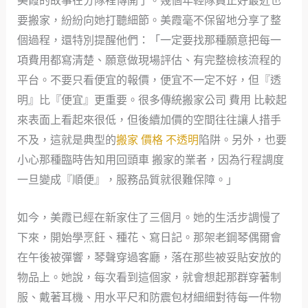
美霞的故事在分隊裡傳開了。幾個年輕隊員正好最近也
要搬家，紛紛向她打聽細節。美霞毫不保留地分享了整
個過程，還特別提醒他們：「一定要找那種願意把每一
項費用都寫清楚、願意做現場評估、有完整檢核流程的
平台。不要只看便宜的報價，便宜不一定不好，但『透
明』比『便宜』更重要。很多傳統搬家公司 費用 比較起
來表面上看起來很低，但後續加價的空間往往讓人措手
不及，這就是典型的
搬家 價格 不透明
陷阱。另外，也要
小心那種臨時告知用回頭車 搬家的業者，因為行程調度
一旦變成『順便』，服務品質就很難保障。」
如今，美霞已經在新家住了三個月。她的生活步調慢了
下來，開始學烹飪、種花、寫日記。那架老鋼琴偶爾會
在午後被彈響，琴聲穿過客廳，落在那些被妥貼安放的
物品上。她說，每次看到這個家，就會想起那群穿著制
服、戴著耳機、用水平尺和防震包材細細對待每一件物