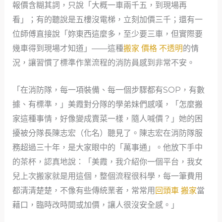
報價含糊其詞，只說「大概一車兩千五，到現場再
看」；有的聽說是五樓沒電梯，立刻加價三千；還有一
位師傅直接說「妳東西這麼多，至少要三車，但實際要
幾車得到現場才知道」——這種
搬家 價格 不透明
的情
況，讓習慣了標準作業流程的消防員感到非常不安。
「在消防隊，每一項裝備、每一個步驟都有SOP，有數
據、有標準，」美霞對分隊的學弟妹們感嘆，「怎麼搬
家這種事情，好像變成賣菜一樣，隨人喊價？」她的困
擾被分隊長陳志宏（化名）聽見了。陳志宏在消防隊服
務超過三十年，是大家眼中的「萬事通」。他放下手中
的茶杯，認真地說：「美霞，我介紹你一個平台，我女
兒上次搬家就是用這個，整個流程很科學，每一筆費用
都清清楚楚，不像有些傳統業者，常常用
回頭車 搬家
當
藉口，臨時改時間或加價，讓人很沒安全感。」