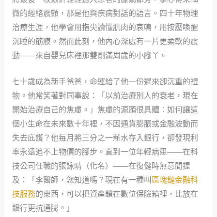
微的經絡震顫，那是他與疾病對話的語言。四十年物理
治療生涯，他學會用指尖讀懂肌肉的哀鳴，用按壓喚醒
沉睡的筋膜。然而此刻，他內心深處有一片更柔軟的震
動——來自嬰兒床裡那雙剛滿周歲的小腳丫。
七十歲成為新手爸爸，命運給了他一份遲來卻沉重的禮
物。他常笑著對同事說：「以前治療別人的衰老，現在
開始治療自己的焦慮。」焦慮的源頭很具體：如何讓這
個小生命在未來數十年裡，不因通貨膨脹或金融波動而
失去庇護？他每月將三分之一薪水存入銀行，卻發現利
率永遠追不上物價的腳步。直到一位年輕病患——在科
技公司任職的張詠晴（化名）——在復健時無意間提
及：「李醫師，您知道嗎？現在有一種叫
區塊鏈金融科
技服務
的東西，可以把資產鎖在數位保險箱裡，比放在
銀行更抗通膨。」