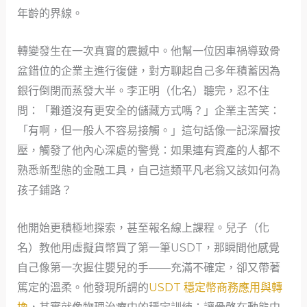
年齡的界線。
轉變發生在一次真實的震撼中。他幫一位因車禍導致骨
盆錯位的企業主進行復健，對方聊起自己多年積蓄因為
銀行倒閉而蒸發大半。李正明（化名）聽完，忍不住
問：「難道沒有更安全的儲藏方式嗎？」企業主苦笑：
「有啊，但一般人不容易接觸。」這句話像一記深層按
壓，觸發了他內心深處的警覺：如果連有資產的人都不
熟悉新型態的金融工具，自己這類平凡老翁又該如何為
孩子鋪路？
他開始更積極地探索，甚至報名線上課程。兒子（化
名）教他用虛擬貨幣買了第一筆USDT，那瞬間他感覺
自己像第一次握住嬰兒的手——充滿不確定，卻又帶著
篤定的溫柔。他發現所謂的
USDT 穩定幣商務應用與轉