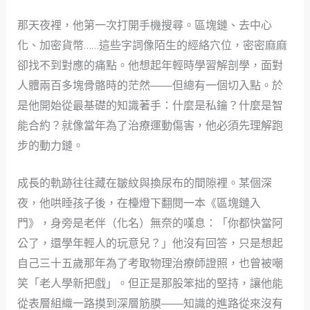
那天夜裡，他第一次打開手機搜尋。區塊鏈、去中心
化、加密貨幣……這些字詞像陌生的經絡穴位，密密麻麻
卻找不到對應的痛點。他想起年輕時學習解剖學，面對
人體兩百多塊骨骼時的茫然——但總有一個切入點。於
是他開始從最基礎的知識著手：什麼是私鑰？什麼是智
能合約？就像當年為了治療運動傷害，他必須先理解跑
步的動力鏈。
成長的軌跡往往藏在皺紋與換尿布的間隙裡。某個深
夜，他哄睡孩子後，在檯燈下翻閱一本《區塊鏈入
門》，身旁是老伴（化名）無奈的嘆息：「你都快當阿
公了，還學年輕人的玩意兒？」他沒有回答，只是想起
自己三十五歲那年為了考取物理治療師證照，也曾被嘲
笑「老人學新把戲」。但正是那股笨拙的堅持，讓他能
從表層組織一路摸到深層筋膜——知識的進路從來沒有