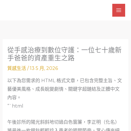
跳
至
主
要
內
容
從手感治療到數位守護：一位七十歲新
手爸爸的資產重生之路
質感生活
/
13 5 月, 2026
以下為您需求的 HTML 格式文章，已包含完整主旨、文
藝優美風格、成長蛻變劇情、關鍵字超鏈結及正體中文
內容。
“`html
午後診所的陽光斜斜地切過白色窗簾，李正明（化名）
將最後一枚銀針輕輕捻入患者的膝關節旁，掌心傳來細