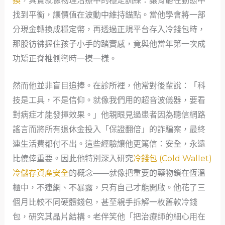
換
，其實就像物理治療中的穩定訓練：讓骨骼在動態中
找到平衡，讓價值在波動中維持錨點。當他學會將一部
分現金轉換成穩定幣，再透過正規平台存入冷錢包時，
那股彷彿握住孩子小手的踏實感，竟與他當年第一次成
功矯正脊椎側彎時一模一樣。
然而他並非盲目追捧。在診所裡，他常對後輩說：「科
技是工具，不是信仰。就像我們用的超音波儀器，要看
對病症才能發揮效果。」他親眼見過患者因為聽信網路
謠言而將所有退休金投入「保證翻倍」的詐騙案，最終
連生活費都付不出。這些經驗讓他更篤信：安全，永遠
比僥倖重要。因此他特別深入研究
冷錢包 (Cold Wallet)
冷儲存資產安全
的概念——就像把重要的藥物鎖在恆溫
櫃中，不連網、不暴露，只有自己才能開啟。他花了三
個月比較不同硬體錢包，甚至親手拆解一枚舊款冷錢
包，研究其晶片結構。老伴笑他「把治療師的細心用在