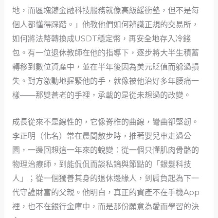
地，而區塊鏈金融科技服務就像高級緩衝墊，但不是每
個人都懂得踩踏。」他教他們如何辨識正規的交易所，
如何將法幣轉換成USDT穩定幣，再安全地存入冷錢
包。有一位退休教師在他的指導下，逐步將大半生積蓄
轉移到數位資產中，並在半年後因為美元貶值而躲過損
失。對方激動地握緊他的手，就像被他治好多年腰痛一
樣——那雙蒼老的手裡，承載的是從未想過的改變。
成長從來不是線性的，它像脊椎的曲線，彎曲卻堅韌。
李正明（化名）常在晨間散步時，推著嬰兒車走過公
園，一邊回想這一年來的蛻變：從一個只懂肌肉骨骼的
物理治療師，到能侃侃而談私鑰與節點的「銀髮科技
人」；從一個獨善其身的退休邊緣人，到肩負起為下一
代守護財富的父親。他明白，真正的資產不在手機App
裡，也不在銀行金庫中，而是那份願意為愛而學習的決