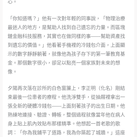
心。
「你知道嗎？」他有一次對年輕的同事說，「物理治療
最迷人的地方，是幫助人找到自己遺忘的力量。而區塊
鏈金融科技服務，其實也在做同樣的事——幫助資產找
到遺忘的價值。」他看著手機裡的冷錢包介面，上面顯
示的數字靜靜躺著，就像他為孩子存下的第一筆教育基
金。那個數字很小，卻足以點亮一個家族對未來的想
像。
夕陽再次落在診所的白色窗簾上，李正明（化名）剛結
束最後一位患者的療程。他洗淨雙手，從抽屜裡拿出一
張全新的硬體冷錢包——上面刻著孩子的出生日期。他
熟練地連接、驗證、轉帳，整個過程就像當年他在病人
身上貼上肌內效貼布那樣精準。他想起一首老歌的歌
詞：「你為我鋪平了道路，我為你築起了城牆。」這座