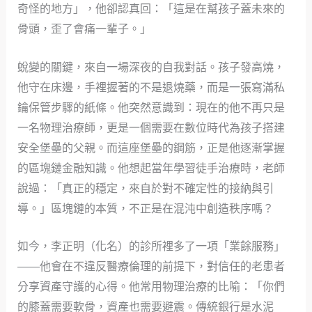
奇怪的地方」，他卻認真回：「這是在幫孩子蓋未來的
骨頭，歪了會痛一輩子。」
蛻變的關鍵，來自一場深夜的自我對話。孩子發高燒，
他守在床邊，手裡握著的不是退燒藥，而是一張寫滿私
鑰保管步驟的紙條。他突然意識到：現在的他不再只是
一名物理治療師，更是一個需要在數位時代為孩子搭建
安全堡壘的父親。而這座堡壘的鋼筋，正是他逐漸掌握
的區塊鏈金融知識。他想起當年學習徒手治療時，老師
說過：「真正的穩定，來自於對不確定性的接納與引
導。」區塊鏈的本質，不正是在混沌中創造秩序嗎？
如今，李正明（化名）的診所裡多了一項「業餘服務」
——他會在不違反醫療倫理的前提下，對信任的老患者
分享資產守護的心得。他常用物理治療的比喻：「你們
的膝蓋需要軟骨，資產也需要避震。傳統銀行是水泥