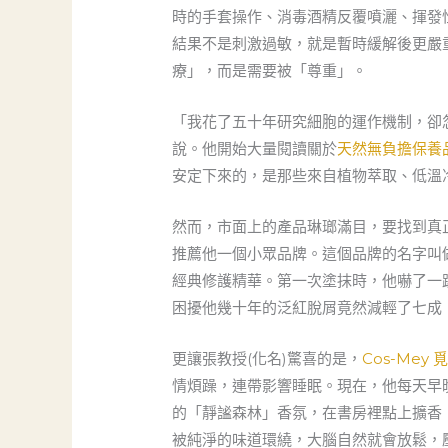
時的手套操作、消毒酒精反覆噴灑、揮發
結果不是刺激過敏，就是暫時緩解後更嚴
療」，而是需要被「尊重」。
「我花了五十年研究細胞的運作機制，卻
說。他開始大量閱讀關於
天然無負擔保養
安定下來的，是那些來自植物萃取、低溫
然而，市面上的產品琳瑯滿目，要找到真
推薦他一個小眾品牌。這個品牌的名字叫
經典修護精華。第一次塗抹時，他嚇了一
困擾他幾十年的泛紅脫屑竟然減輕了七成
更讓張教授(化名)驚喜的是，
Cos-Mey 
情煩躁，連帶影響睡眠。現在，他每天早
的「靜謐森林」香氛，在書房裡點上擴香
被純淨的味道環繞，大腦自然就會放鬆，