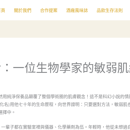
首頁
關於我們
合作提案
酒廠風味誌
品飲生存法則
活：一位生物學家的敏弱肌
然用純淨保養品顛覆了整個學術圈的肌膚觀念！這不是科幻小說的情
(化名)用他七十年的生命歷程，向世界證明：只要選對方法，敏弱肌
選擇中。
家，一輩子都在實驗室裡與儀器、化學藥劑為伍。年輕時，他從未想過