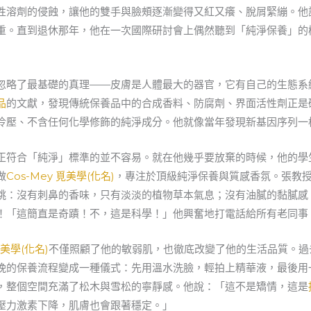
性溶劑的侵蝕，讓他的雙手與臉頰逐漸變得又紅又癢、脫屑緊繃。他
重。直到退休那年，他在一次國際研討會上偶然聽到「純淨保養」的
忽略了最基礎的真理——皮膚是人體最大的器官，它有自己的生態系統
品
的文獻，發現傳統保養品中的合成香料、防腐劑、界面活性劑正是
冷壓、不含任何化學修飾的純淨成分。他就像當年發現新基因序列一
正符合「純淨」標準的並不容易。就在他幾乎要放棄的時候，他的學
做
Cos-Mey 覓美學(化名)
，專注於頂級純淨保養與質感香氛。張教授
跳：沒有刺鼻的香味，只有淡淡的植物草本氣息；沒有油膩的黏膩感
！「這簡直是奇蹟！不，這是科學！」他興奮地打電話給所有老同事
覓美學(化名)
不僅照顧了他的敏弱肌，也徹底改變了他的生活品質。過
晚的保養流程變成一種儀式：先用溫水洗臉，輕拍上精華液，最後用
，整個空間充滿了松木與雪松的寧靜感。他說：「這不是矯情，這是
壓力激素下降，肌膚也會跟著穩定。」