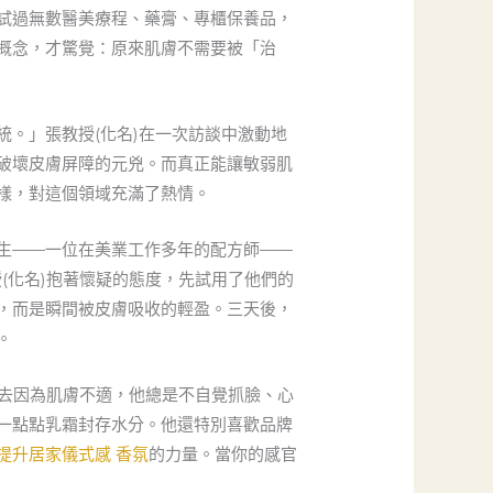
試過無數醫美療程、藥膏、專櫃保養品，
概念，才驚覺：原來肌膚不需要被「治
。」張教授(化名)在一次訪談中激動地
破壞皮膚屏障的元兇。而真正能讓敏弱肌
樣，對這個領域充滿了熱情。
生——一位在美業工作多年的配方師——
(化名)抱著懷疑的態度，先試用了他們的
，而是瞬間被皮膚吸收的輕盈。三天後，
。
去因為肌膚不適，他總是不自覺抓臉、心
一點點乳霜封存水分。他還特別喜歡品牌
提升居家儀式感 香氛
的力量。當你的感官