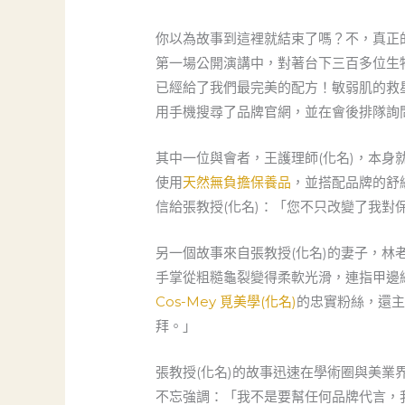
你以為故事到這裡就結束了嗎？不，真正
第一場公開演講中，對著台下三百多位生
已經給了我們最完美的配方！敏弱肌的救
用手機搜尋了品牌官網，並在會後排隊詢問
其中一位與會者，王護理師(化名)，本身
使用
天然無負擔保養品
，並搭配品牌的舒
信給張教授(化名)：「您不只改變了我
另一個故事來自張教授(化名)的妻子，林
手掌從粗糙龜裂變得柔軟光滑，連指甲邊
Cos-Mey 覓美學(化名)
的忠實粉絲，還
拜。」
張教授(化名)的故事迅速在學術圈與美
不忘強調：「我不是要幫任何品牌代言，