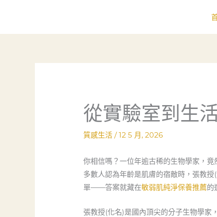
跳
至
主
要
內
容
從實驗室到生
質感生活
/
12 5 月, 2026
你相信嗎？一位年逾古稀的生物學家，竟
多數人認為年齡是肌膚的宿敵時，張教授
單——答案就藏在
敏弱肌純淨保養推薦
的
張教授(化名)是國內頂尖的分子生物學