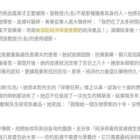
的熱血篇章才正要展開。張教授(化名)不是那種獨善其身的人。他將
物學家、皮膚科醫師、美業從業人員大聲疾呼：「我們花了太多時間
星不是藥膏，而是
敏弱肌純淨保養推薦
的純淨產品！」演講結束後，
張教授(化名)的使用細節。
就是嚴重脂漏性皮膚炎的患者。她試過類固醇、抗黴菌藥，都只能短期
緩香氛。兩個月後，她的皮膚狀況改善了百分之八十，連原本粗糙的
對保養的認知，更讓我重新找回自信。原來，純淨的力量遠比藥物持久
老師(化名)。她原本對先生的「保養狂熱」嗤之以鼻，認為七十歲的
緣的倒刺都消失了。她忍不住偷用了一次先生的精華液，結果隔天早
主動幫先生研究新產品。她笑說：「我嫁給一個生物學家四十年，沒
業界傳開。他開始收到來自各地的邀請，去分享「純淨保養與皮膚微生
我只是要告訴大家——你的肌膚不需要化學轟炸，它只需要最純淨的