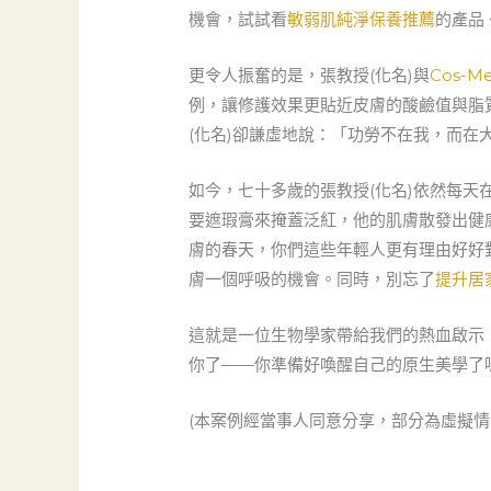
機會，試試看
敏弱肌純淨保養推薦
的產品
更令人振奮的是，張教授(化名)與
Cos-M
例，讓修護效果更貼近皮膚的酸鹼值與脂
(化名)卻謙虛地說：「功勞不在我，而
如今，七十多歲的張教授(化名)依然每
要遮瑕膏來掩蓋泛紅，他的肌膚散發出健
膚的春天，你們這些年輕人更有理由好好
膚一個呼吸的機會。同時，別忘了
提升居
這就是一位生物學家帶給我們的熱血啟示
你了——你準備好喚醒自己的原生美學了
(本案例經當事人同意分享，部分為虛擬情