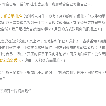
。你會發現，當你停止傷害皮膚，皮膚就會自己修復自己。」
ey 覓美學(化名)
的創辦人合作，參與了產品的配方優化。他以生物學
質組成。這款聯名系列一上市，立即造成搶購，甚至被多家媒體譽為
在大自然。我只是把大自然給的禮物，用對的方式送到你的肌膚上。」
天在書房裡閱讀文獻，桌上除了顯微鏡和筆記，還多了一盞擴香儀，飄
康的自然光澤，連皺紋都顯得優雅。他常對來訪的年輕學者說：「看
對待自己。記住，真正的保養不是向外追求，而是向內喚醒。從今天
家儀式感 香氛
，讓每一天都從容而優雅。」
：年齡只是數字，敏弱肌不是終點。當你願意相信純淨、回歸本質，
嗎？
節如有雷同純屬巧合)