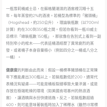
一瓶雪莉桶威士忌，在蘇格蘭潮濕的酒窖裡沉睡十五
年，每年蒸發約2%的酒液。若桶型為標準的「豬頭桶」
（Hogshead，約250公升），理論裝瓶數（以700ml
計算）約在300到350瓶之間。但若你看到一瓶IB威士
忌標示「總裝瓶數 150瓶」，那就像在告別式上看到一副
特別窄小的棺木——代表這桶酒經歷了異常劇烈的蒸
發，或者桶子本身容量極小（例如四分之一桶或八分之
一桶）。
健康度
的判斷由此而來：假設一桶標準豬頭桶在正常陳
年下應能產出300瓶以上，若裝瓶數低於200，通常代
表桶況有疑慮——可能是桶板裂縫導致大量滲漏，或是
存放在極端乾燥的環境（如美國肯塔基州的熱浪酒
窖），讓酒精與水份快速逃逸。反之，若裝瓶數超過
400，則可能意味著裝瓶時加入了稀釋水（雖然IB常標