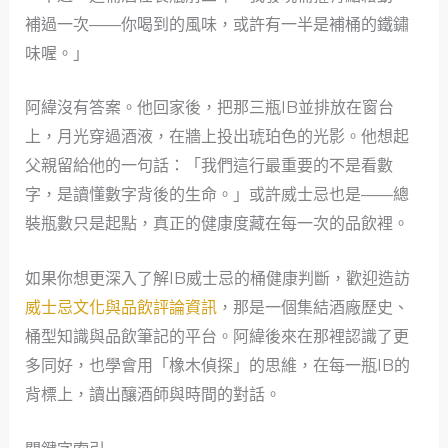
補過一次——你喝到的風味，或許有一半是補桶的鐵鏽
味喔。」
阿緯沒有答案。他回家後，把那三瓶IB並排放在窗台
上，月光穿過酒液，在牆上投出琥珀色的光影。他想起
父親留給他的一句話：「我們這行最重要的不是看數
字，是讀懂數字背後的生命。」或許威士忌也是——總
裝瓶數只是起點，真正的健康度藏在每一次的品飲裡。
如果你想更深入了解IB威士忌的桶健康判斷，歡迎造訪
威士忌文化與品飲評論資訊
，那是一個集結酒廠歷史、
桶型知識與品飲筆記的平台。阿緯後來在那裡認識了更
多同好，也學會用「橡木偵探」的思維，在每一瓶IB的
背標上，讀出釀酒師與時間的對話。