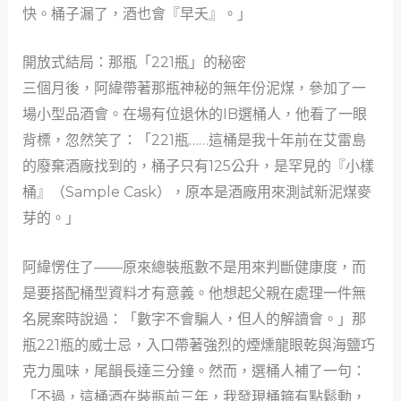
快。桶子漏了，酒也會『早夭』。」
開放式結局：那瓶「221瓶」的秘密
三個月後，阿緯帶著那瓶神秘的無年份泥煤，參加了一
場小型品酒會。在場有位退休的IB選桶人，他看了一眼
背標，忽然笑了：「221瓶……這桶是我十年前在艾雷島
的廢棄酒廠找到的，桶子只有125公升，是罕見的『小樣
桶』（Sample Cask），原本是酒廠用來測試新泥煤麥
芽的。」
阿緯愣住了——原來總裝瓶數不是用來判斷健康度，而
是要搭配桶型資料才有意義。他想起父親在處理一件無
名屍案時說過：「數字不會騙人，但人的解讀會。」那
瓶221瓶的威士忌，入口帶著強烈的煙燻龍眼乾與海鹽巧
克力風味，尾韻長達三分鐘。然而，選桶人補了一句：
「不過，這桶酒在裝瓶前三年，我發現桶箍有點鬆動，