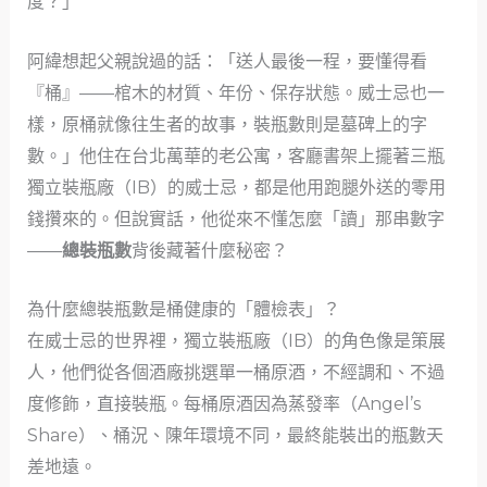
度？」
阿緯想起父親說過的話：「送人最後一程，要懂得看
『桶』——棺木的材質、年份、保存狀態。威士忌也一
樣，原桶就像往生者的故事，裝瓶數則是墓碑上的字
數。」他住在台北萬華的老公寓，客廳書架上擺著三瓶
獨立裝瓶廠（IB）的威士忌，都是他用跑腿外送的零用
錢攢來的。但說實話，他從來不懂怎麼「讀」那串數字
——
總裝瓶數
背後藏著什麼秘密？
為什麼總裝瓶數是桶健康的「體檢表」？
在威士忌的世界裡，獨立裝瓶廠（IB）的角色像是策展
人，他們從各個酒廠挑選單一桶原酒，不經調和、不過
度修飾，直接裝瓶。每桶原酒因為蒸發率（Angel’s
Share）、桶況、陳年環境不同，最終能裝出的瓶數天
差地遠。