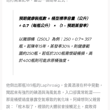
他打開筆記本，畫出一個簡單公式：
預期健康裝瓶數 = 桶型標準容量（公升）
÷ 0.7（每瓶公升） × （1 – 預期蒸發率）
以豬頭桶（250L）為例：250 ÷ 0.7 ≈ 357
瓶。若陳年15年，蒸發率30%，則健康範
圍約250瓶。若低於200瓶需懷疑桶損，高
於400瓶則可能非原桶強度。
他倒出那瓶189瓶的Laphroaig，金黃酒液在杯中晃動，
聞起來有強烈的碘酒與海風氣息，入口卻異常乾澀——
那是桶壁過度暴露空氣導致的氧化味。阿緯想到父親曾
說：「棺木裂了，裡頭的大體就會接觸泥土，腐敗得