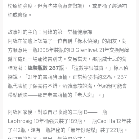
榜原桶強度，但有些裝瓶廠會微調），或是桶子經過補
桶或修復。
故事裡的主角：阿緯的第一堂桶健康課
阿緯在論壇上認識了一位自稱「橡木偵探」的網友，對
方願意用一瓶1998年裝瓶的IB Glenlivet 21年交換阿緯
幫忙處理一場寵物告別式。交易當天，那瓶威士忌的背
標寫著：
總裝瓶數 287瓶
。「這數字很誠實，」橡木偵
探說，「21年的雪莉豬頭桶，正常蒸發率約35%，287
瓶代表桶子保養得不錯，酒體應該飽滿，但尾韻可能會
帶點硫味——那是老雪莉桶的『老人斑』。」
阿緯回家後，對照自己收藏的三瓶IB——一瓶
Laphroaig 10年桶強只裝了189瓶，一瓶Caol Ila 12年裝
了412瓶，還有一瓶神秘的「無年份泥煤」裝了221瓶。