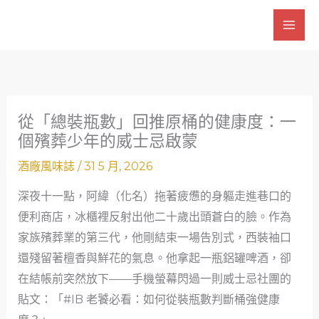
跳
至
主
要
內
容
從「總裝瓶數」回推原桶的健康度：一
個殯葬少年的威士忌啟蒙
酒廠風味誌
/
31 5 月, 2026
深夜十一點，阿緯（化名）拖著疲憊的身軀走進巷口的
便利商店，冰櫃裡反射出他二十歲出頭蒼白的臉。作為
家族殯葬業的第三代，他剛結束一場告別式，西裝袖口
還殘留著檀香與鮮花的氣息。他拿起一瓶鋁罐啤酒，卻
在結帳前突然放下——手機螢幕閃過一則威士忌社團的
貼文：「#IB 老饕必看：如何從裝瓶數判斷桶強健康