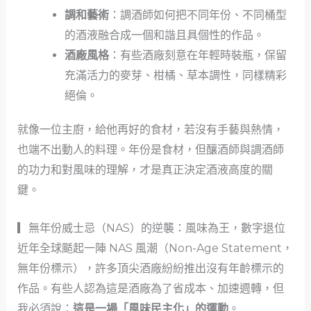
調和藝術
：調酒師如何把不同年份、不同桶型
的酒液融合成一個和諧且具個性的作品。
酒廠風格
：有些酒廠刻意在年輕時裝瓶，保留
充滿活力的麥芽、柑橘、草本調性，同樣精彩
絕倫。
就像一位主廚，給他再好的食材，若沒有手藝與熱情，
也端不出動人的料理。年份是食材，但釀酒師與調酒師
的功力和對風味的理解，才是真正決定酒液高度的關
鍵。
▎無年份威士忌（NAS）的逆襲：風味為王，數字退位
近年全球颳起一陣 NAS 風潮（Non-Age Statement，
無年份標示），許多頂尖酒廠紛紛推出沒有年齡標示的
作品。有些人認為這是酒廠為了省成本、加速週轉，但
我必須說：
這是一場「風味民主化」的運動
。