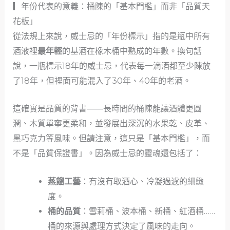
▎年份代表的意義：桶陳的「基本門檻」而非「品質天
花板」
從法規上來說，威士忌的「年份標示」指的是瓶中所有
酒液裡
最年輕
的基酒在橡木桶中熟成的年數。換句話
說，一瓶標示18年的威士忌，代表每一滴酒都至少陳放
了18年，但裡面可能混入了30年、40年的老酒。
這確實是品質的背書——長時間的桶陳能讓酒體更圓
潤、木質單寧更柔和，並發展出深沉的水果乾、皮革、
黑巧克力等風味。但請注意，這只是「基本門檻」，而
不是「品質保證書」。因為威士忌的靈魂還包括了：
蒸餾工藝
：有沒有取酒心、冷凝過濾的細緻
度。
桶的品質
：雪莉桶、波本桶、新桶、紅酒桶……
桶的來源與處理方式決定了風味的走向。