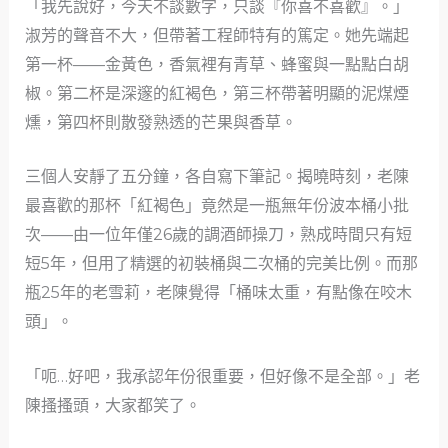
「我先說好，今天不談數字，只談『你喜不喜歡』。」
淑芳的聲音不大，但帶著工程師特有的篤定。她先端起
第一杯——金黃色，香氣裡有青草、蜂蜜與一點點白胡
椒。第二杯是深邃的紅褐色，第三杯帶著明顯的泥煤煙
燻，第四杯則散發熟透的芒果與香草。
三個人安靜了五分鐘，各自寫下筆記。揭曉時刻，老陳
最喜歡的那杯「紅褐色」竟然是一瓶無年份波本桶小批
次——由一位年僅26歲的調酒師操刀，熟成時間只有短
短5年，但用了精選的初裝桶與二次桶的完美比例。而那
瓶25年的老雪莉，老陳覺得「桶味太重，有點像在咬木
頭」。
「呃…好吧，我承認年份很重要，但好像不是全部。」老
陳搔搔頭，大家都笑了。