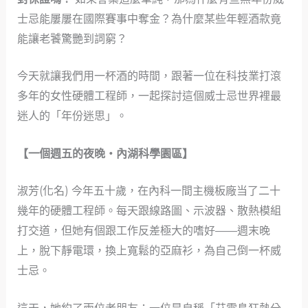
士忌能屢屢在國際賽事中奪金？為什麼某些年輕酒款竟
能讓老饕驚艷到詞窮？
今天就讓我們用一杯酒的時間，跟著一位在科技業打滾
多年的女性硬體工程師，一起探討這個威士忌世界裡最
迷人的「年份迷思」。
【一個週五的夜晚・內湖科學園區】
淑芳(化名) 今年五十歲，在內科一間主機板廠当了二十
幾年的硬體工程師。每天跟線路圖、示波器、散熱模組
打交道，但她有個跟工作反差極大的嗜好——週末晚
上，脫下靜電環，換上寬鬆的亞麻衫，為自己倒一杯威
士忌。