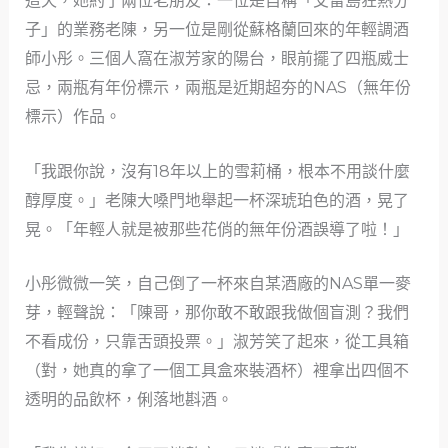
這天，她約了兩位老朋友：一位是自稱「艾雷島狂熱分
子」的業務老陳，另一位是剛從蘇格蘭回來的年輕調酒
師小彤。三個人窩在淑芳家的陽台，眼前擺了四瓶威士
忌，兩瓶有年份標示，兩瓶是近期超夯的NAS（無年份
標示）作品。
「我跟你說，沒有18年以上的雪莉桶，根本不用談什麼
醇厚度。」老陳大嗓門地舉起一杯深琥珀色的酒，晃了
晃。「年輕人就是被那些花俏的無年份酒誤導了啦！」
小彤微微一笑，自己倒了一杯來自某酒廠的NAS單一麥
芽，輕聲說：「陳哥，那你敢不敢跟我做個盲測？我們
不看成份，只靠舌頭投票。」淑芳笑了起來，從工具箱
（對，她真的拿了一個工具盒來裝酒杯）裡拿出四個不
透明的品飲杯，俐落地斟酒。