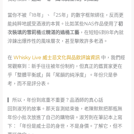
當你不被「18年」、「25年」的數字框架綁住，反而更
能純粹地感受酒液的本質。比如某些NAS作品使用了
初
次裝填的雪莉桶
或
精湛的過桶工藝
，在短短6到8年內就
淬鍊出爆炸性的風味層次，甚至擊敗許多老酒。
在
Whisky Live 威士忌文化與品飲評論資訊
中，我們經
常觀察到：新手往往被年份制約，但真正的鑑賞家更在
乎「整體平衡感」與「尾韻的純淨度」。年份只是參
考，而不是評分表。
▎所以，年份到底重不重要？品酒師的真心話
回到淑芳的故事。那天盲測結束後，老陳默默把那瓶無
年份小批次放進了自己的購物袋。淑芳則在筆記本上寫
下：「年份是威士忌的身世，不是身價。了解它，但不