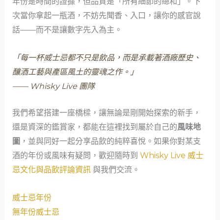
年份是時間的證據，但品質是「所有細節的總和」。下
次當你拿起一瓶酒，不妨先聞香、入口，讓你的感官說
話——而不是讓數字先入為主。
「每一杯威士忌都不只是飲品，而是承載著酒廠歷史、
釀酒工藝與產區風土的靈魂之作。」
—— Whisky Live 團隊
我們希望搭建一座橋樑，讓無論是剛開始探索的新手，
還是資深的鑑賞家，都能在這裡找到屬於自己的
風味地
圖
，並與同好一起分享品飲的純粹喜悅。如果你對某支
酒的年份或風味有疑問，歡迎隨時到
Whisky Live 威士
忌文化與品飲評論資訊
與我們交流。
威士忌年份
無年份威士忌