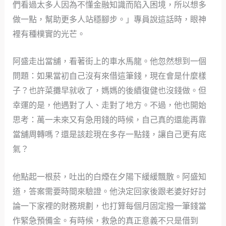
們看過太多人因為不懂金融知識而陷入困境，所以想多
做一點，幫助更多人站穩腳步。」專員說這話時，眼神
裡有種樸實的光芒。
阿盛走出當舖，看著街上的車水馬龍。他忽然想到一個
問題：如果當初自己沒有來借這筆錢，現在會是什麼樣
子？也許菜攤早就收了，媽媽的後續復健也沒錢做。但
幸運的是，他遇對了人、走對了地方。不過，他也開始
思考：萬一未來又有急用錢的時候，自己真的還能再靠
當舖周轉嗎？還是該趁現在多存一點錢，讓自己更有底
氣？
他點起一根菸，吐出的白煙在夕陽下緩緩飄散。阿盛知
道，答案需要時間來驗證。他決定回家後跟老婆好好討
論一下家裡的財務規劃，也打算每個月固定撥一筆錢當
作緊急預備金。有時候，救急的真正意義不只是借到