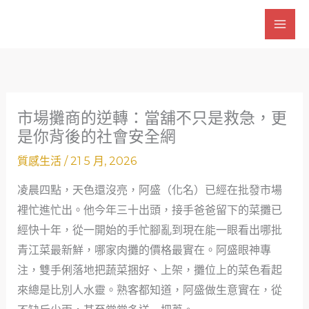
跳
至
主
要
內
容
市場攤商的逆轉：當舖不只是救急，更
是你背後的社會安全網
質感生活
/
21 5 月, 2026
凌晨四點，天色還沒亮，阿盛（化名）已經在批發市場
裡忙進忙出。他今年三十出頭，接手爸爸留下的菜攤已
經快十年，從一開始的手忙腳亂到現在能一眼看出哪批
青江菜最新鮮，哪家肉攤的價格最實在。阿盛眼神專
注，雙手俐落地把蔬菜捆好、上架，攤位上的菜色看起
來總是比別人水靈。熟客都知道，阿盛做生意實在，從