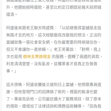
偶爾還能到攤位上幫忙收錢。阿盛的心情從谷底慢慢爬
升，他開始按時還款，甚至比約定日期提前幾天就把錢
還清。
阿盛後來跟老王聊天時感慨：「以前總覺得當舖是走投
無路才去的地方，這次經驗徹底改變我的想法。正派的
當舖就像一張社會安全網，在你最需要的時候接住你，
但又不會讓你一直依賴。」老王笑著說：「對啊，我上
次也是用
樹林支票換現金
的服務，週轉了兩週的貨款，
利息清清楚楚，沒有亂收。這種業者才是真正在做善
事。」
這天傍晚，阿盛收攤後又繞到日上當舖，他想跟專員道
謝。但他發現門口的招牌換了新的，裡面的裝潢也變
了。專員告訴他，公司最近擴大了服務項目，除了原本
的借款，還增加了法律諮詢和債務協商輔導。「因為我