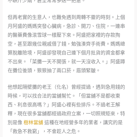
不缺斤少兩，甚至常常多送一把蔥。
但再老實的生意人，也難免遇到周轉不靈的時刻。上個
月阿盛的媽媽突發心臟病，急診、開刀、住院，一連串
的醫藥費像滾雪球一樣壓下來。阿盛把家裡的存款掏
空，甚至跟幾位親戚借了錢，勉強湊齊手術費。媽媽總
算脫離險境，阿盛卻發現自己連下個月批貨的資金都拿
不出來。「菜攤一天不開張，就一天沒收入。」阿盛蹲
在攤位後頭，狠狠抽了兩口菸，眉頭緊皺。
他想起隔壁攤的老王（化名）曾經提過，遇到急用錢的
時候，可以找合法的當舖幫忙。「但當舖不是都收東
西、利息很高嗎？」阿盛心裡有些排斥。不過老王解
釋，現在很多當舖都經過政府立案，一切照規矩來，特
別是像
樹林當舖
這種在地經營多年的業者，講究的是
「救急不救窮」，不會趁人之危。