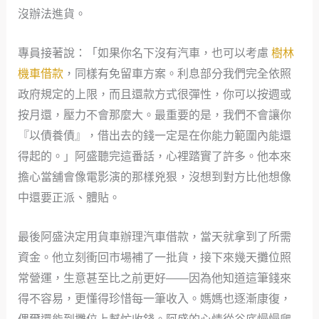
沒辦法進貨。
專員接著說：「如果你名下沒有汽車，也可以考慮
樹林
機車借款
，同樣有免留車方案。利息部分我們完全依照
政府規定的上限，而且還款方式很彈性，你可以按週或
按月還，壓力不會那麼大。最重要的是，我們不會讓你
『以債養債』，借出去的錢一定是在你能力範圍內能還
得起的。」阿盛聽完這番話，心裡踏實了許多。他本來
擔心當舖會像電影演的那樣兇狠，沒想到對方比他想像
中還要正派、體貼。
最後阿盛決定用貨車辦理汽車借款，當天就拿到了所需
資金。他立刻衝回市場補了一批貨，接下來幾天攤位照
常營運，生意甚至比之前更好——因為他知道這筆錢來
得不容易，更懂得珍惜每一筆收入。媽媽也逐漸康復，