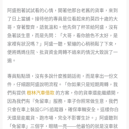
阿盛抱著試試看的心情，開著他那台老舊的貨車，來到
了日上當舖。接待他的專員是位看起來約莫四十歲的大
哥，穿著整齊，語氣溫和。他先倒了杯茶給阿盛，沒有
急著談生意，而是先問：「大哥，看你臉色不太好，是
家裡有狀況嗎？」阿盛一聽，緊繃的心稍稍鬆了下來，
便將媽媽住院、批貨資金周轉不過來的情況大致說了一
遍。
專員點點頭，沒有多說什麼推銷話術，而是拿出一份文
件，仔細跟阿盛說明流程。「你如果只是短期周轉，我
們有提供
樹林汽車借款
的方案，你的貨車還能繼續開，
因為我們有『免留車』服務，車子你照常做生意，我們
只會在車上裝設GPS追蹤器，確保車輛安全。這樣你白
天還是能載貨、跑市場，完全不影響生計。」阿盛聽到
「免留車」三個字，眼睛一亮——他最怕的就是沒車就