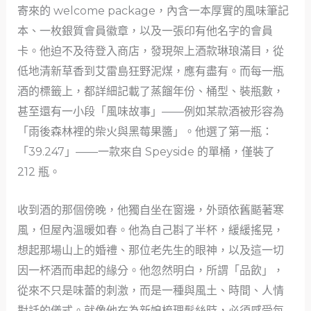
寄來的 welcome package，內含一本厚實的風味筆記
本、一枚銀質會員徽章，以及一張印有他名字的會員
卡。他迫不及待登入商店，發現架上酒款琳琅滿目，從
低地清新草香到艾雷島狂野泥煤，應有盡有。而每一瓶
酒的標籤上，都詳細記載了蒸餾年份、桶型、裝瓶數，
甚至還有一小段「風味故事」——例如某款酒被形容為
「雨後森林裡的柴火與黑莓果醬」。他選了第一瓶：
「39.247」——一款來自 Speyside 的單桶，僅裝了
212 瓶。
收到酒的那個傍晚，他獨自坐在窗邊，外頭依舊颳著寒
風，但屋內溫暖如春。他為自己斟了半杯，緩緩搖晃，
想起那場山上的婚禮、那位老先生的眼神，以及這一切
因一杯酒而串起的緣分。他忽然明白，所謂「品飲」，
從來不只是味蕾的刺激，而是一種與風土、時間、人情
對話的儀式。就像他在為新娘梳理髮絲時，必須感受每