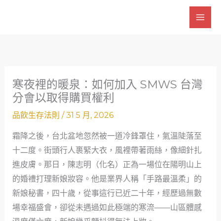
跳
至
主
要
內
容
寒夜裡的暖泉：如何加入 SMWS 台灣
分會以取得購買權利
品飲生存法則
/
31 5 月, 2026
霜降之後，台北盆地忽然被一道冷鋒罩住，氣溫陡落至
十二度。街頭行人裹緊大衣，風裡帶著雨絲，像細針扎
進皮膚。那日，陳志明（化名）正為一場位在陽明山上
的婚禮打理新娘妝容。他是業界人稱「手路最溫柔」的
新娘秘書，四十歲，從事這行已近二十年，經歷過無數
場幸福盛會，卻從未遇過如此極端的寒流——山區體感