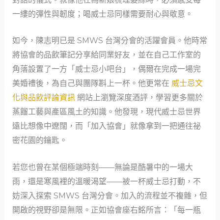
一縷的彈性與韌度；喝威士忌同樣需要耐心與敬意。
如今，陳志明已是 SMWS 台灣分會的活躍會員。他時常
將協會的品飲筆記分享給同業好友，並在自己工作室的
角落設置了一方「威士忌小吧台」，偶爾在完成一場完
美婚禮後，為自己與團隊斟上一杯。他更常在
威士忌文
化與品飲評論資訊
網站上瀏覽深度酒評，學習更多關於
蒸餾工藝與產區風土的知識。他發現，現代威士忌世界
遠比想像中遼闊，而「加入協會」就像拿到一把通往祕
密花園的鑰匙。
若您也曾在某個極端時刻——無論是酷暑中的一場大
雨，還是寒風裡的溫暖渴望——被一杯威士忌打動，不
妨深入探索 SMWS 台灣分會。加入的流程並不複雜，但
開啟的視野卻是無限。正如協會座右銘所言：「每一瓶