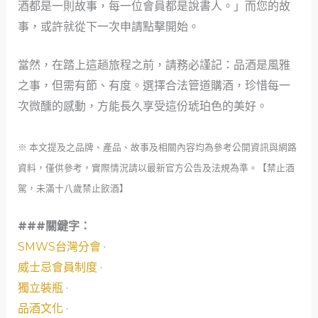
酒都是一則故事，每一位會員都是說書人。」而您的故
事，或許就從下一次申請點擊開始。
當然，在踏上這趟旅程之前，請務必謹記：品酒是風雅
之事，但需有節、有度。選擇合法管道購酒，珍惜每一
次微醺的感動，方能長久享受這份琥珀色的美好。
※ 本文提及之品牌、產品、故事及相關內容均為參考公開資訊與網路
資料，僅供參考，實際情況請以最新官方公告及法規為準。【禁止酒
駕，未滿十八歲禁止飲酒】
###關鍵字：
SMWS台灣分會
·
威士忌會員制度
·
獨立裝瓶
·
品酒文化
·