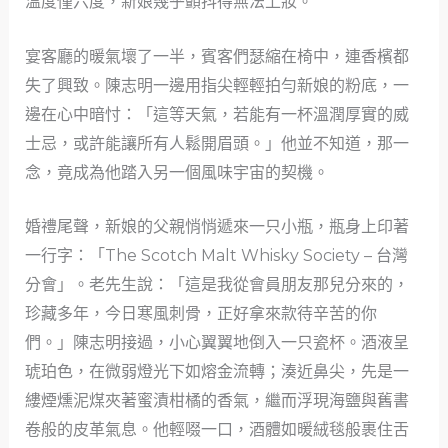
溫度僅六度，新娘幾乎顫抖得無法上妝。
宴客廳的暖氣壞了一半，賓客們瑟縮在椅中，連香檳都
失了興致。陳志明一邊用指尖輕輕拍勻新娘的粉底，一
邊在心中暗忖：「這等天氣，若能有一杯溫潤厚實的威
士忌，或許能讓所有人鬆開眉頭。」他並不知道，那一
念，竟成為他踏入另一個風味宇宙的契機。
婚禮尾聲，新娘的父親悄悄遞來一只小瓶，瓶身上印著
一行字：「The Scotch Malt Whisky Society – 台灣
分會」。老先生說：「這是我從會員朋友那兒分來的，
珍藏多年，今日寒風刺骨，正好拿來款待辛苦的你
們。」陳志明接過，小心翼翼地倒入一只瓷杯。酒液呈
琥珀色，在微弱燈光下如熔金流轉；湊近鼻尖，先是一
縷煙燻泥煤夾著蜜漬柑橘的香氣，繼而浮現海鹽與舊書
卷般的皮革氣息。他輕啜一口，酒體如暖絨毯般裹住舌