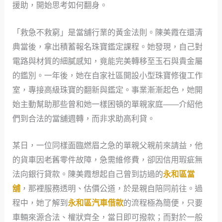
援助，開始思考如何翻身。
「救急不救窮」是當舖行業的黃金法則。陳美霞在還清
典當後，拿出積蓄報名珠寶鑑定課程。她發現，自己對
電路與材質的細膩感知，竟能完美轉移至玉石與貴金屬
的鑑別。一年後，她在自家社區開設小型珠寶修復工作
室，專接高級珠寶的翻新與鑑定。事業漸漸起色，她開
始主動幫助那些曾和她一樣困頓的單親家庭——介紹他
們到合法的當舖週轉，而非求助高利貸。
某日，一位同樣面臨燃眉之急的單親父親前來請益，他
的貨車因老舊零件故障，急需維修費，卻因信用瑕疵無
法向銀行貸款。陳美霞想起自己曾到訪過的
永和區當
舖
，那裡服務透明、估價公道，於是親自陪同前往。過
程中，她了解到
永和區汽車借款
的流程極為簡便，只要
車輛來源合法、權狀齊全，當日即可撥款；而對於一般