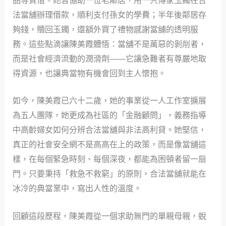
品等質借。她曾協助一位老鄰居，用一只傳家玉鐲在合
法當舖辦理借款，順利支付孫女的學費；半年後鄰居存
夠錢，贖回玉鐲，還額外買了禮物感謝當舖的透明服
務。這些點滴讓陳美霞體悟：當舖不是萬惡的剝削者，
而是社會經濟流動的潤滑劑——它讓急難者有尊嚴地取
得資源，也讓典當物有機會回到主人懷抱。
如今，陳美霞已六十二歲，她的事業從一人工作室擴展
為五人團隊，她更成為社區的「金融顧問」，義務指導
中高齡婦女如何分辨合法當舖與非法高利貸。她堅信，
真正的社會安全網不是高高在上的政策，而是像當舖這
樣，在每個緊急時刻、每個深夜，都能為困頓者留一扇
門。只要秉持「救急不救窮」的原則，合法當舖就能在
冰冷的典當業中，寫出人性的溫度。
回顧這段歷程，陳美霞從一個求助無門的單親母親，蛻