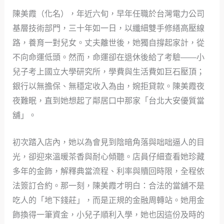
陳美霞（化名），年近六旬，早年任職於台灣電力公司
基層技術部門，三十年如一日，以纖細雙手修繕高壓線
路，養育一對兒女。丈夫離世後，她獨自撐起家計，從
不向命運低頭。然而，命運卻在退休後給了考驗——小
兒子考上國立大學研究所，學費與生活費如巨石壓頂；
銀行以無擔保、無穩定收入為由，婉拒貸款。陳美霞夜
夜難眠，直到她想起了鄰居口中那家「台北大安優質當
舖」。
初次踏入店內，她以為會見到陰暗角落與咄咄逼人的目
光，卻迎來溫暖茶香與耐心傾聽。店員仔細查看她珍藏
多年的金飾，解釋典當流程、利率與贖回時限，全程依
法簽訂合約。那一刻，陳美霞才明白：合法的當舖不是
吃人的「地下錢莊」，而是正規的金融周轉站。她用金
飾換得一筆資金，小兒子順利入學，她也因這份及時的