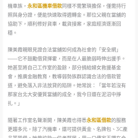
機車族，
永和區機車借款
同樣不需繁瑣擔保，僅需持行
照與身分證，便能快速取得週轉金。那位父親在當舖的
協助下，順利修好貨車，載貨接案，家庭經濟逐漸回
穩。
陳美霞親眼見證合法當舖如何成為社會的「安全網」
——它不鼓勵借貸揮霍，而是在人最脆弱時伸出援手。
她甚至將自己工作室的盈餘，部分捐給婦女救援基金
會，推廣金融教育，教導弱勢族群認識合法的借款管
道，避免落入非法放貸的陷阱。她常說：「當年若沒有
那家台北大安優質當舖的成全，我今日還在泥沼中掙
扎。」
隨著工作室名聲漸開，陳美霞也得悉
永和區借款
的服務
更趨多元，除了汽機車，還可提供黃金、名牌包、3C產