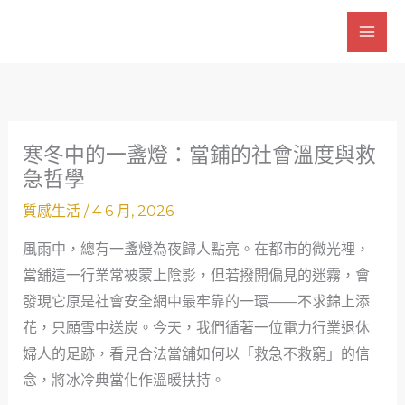
跳
至
主
要
內
容
寒冬中的一盞燈：當鋪的社會溫度與救
急哲學
質感生活
/
4 6 月, 2026
風雨中，總有一盞燈為夜歸人點亮。在都市的微光裡，
當舖這一行業常被蒙上陰影，但若撥開偏見的迷霧，會
發現它原是社會安全網中最牢靠的一環——不求錦上添
花，只願雪中送炭。今天，我們循著一位電力行業退休
婦人的足跡，看見合法當舖如何以「救急不救窮」的信
念，將冰冷典當化作溫暖扶持。