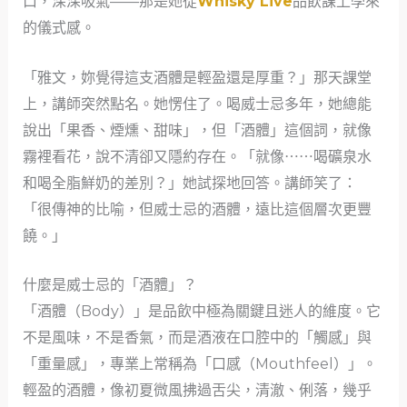
口，深深吸氣——那是她從
Whisky Live
品飲課上學來
的儀式感。
「雅文，妳覺得這支酒體是輕盈還是厚重？」那天課堂
上，講師突然點名。她愣住了。喝威士忌多年，她總能
說出「果香、煙燻、甜味」，但「酒體」這個詞，就像
霧裡看花，說不清卻又隱約存在。「就像⋯⋯喝礦泉水
和喝全脂鮮奶的差別？」她試探地回答。講師笑了：
「很傳神的比喻，但威士忌的酒體，遠比這個層次更豐
饒。」
什麼是威士忌的「酒體」？
「酒體（Body）」是品飲中極為關鍵且迷人的維度。它
不是風味，不是香氣，而是酒液在口腔中的「觸感」與
「重量感」，專業上常稱為「口感（Mouthfeel）」。
輕盈的酒體，像初夏微風拂過舌尖，清澈、俐落，幾乎