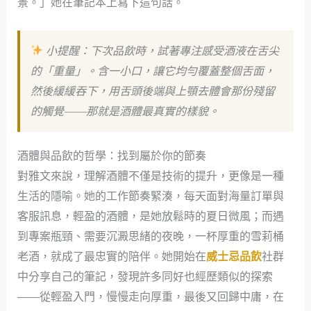
景。」她在筆記本上寫下這句話。
小提醒：下次品飲時，試著專注感受酒液在舌尖
的「重量」。含一小口，讓它均勻覆蓋整個舌面，
然後緩緩吞下，用舌頭後端與上顎去體會那份殘留
的觸覺——那就是酒體最真實的樣貌。
酒體與品飲的哲學：找到屬於你的節奏
對雅文來說，理解酒體不僅是技術的提升，更像是一種
生活的隱喻。她的工作節奏緊湊，每天面對海量訂單與
客服訊息，輕盈的酒體，是她放鬆時的夏日微風；而遇
到專案瓶頸、需要沉澱思緒的夜晚，一杯厚重的雪莉桶
老酒，就成了最忠實的陪伴。她開始在
威士忌品飲
社群
中分享自己的筆記，發現許多同好也經歷類似的探索
——從輕盈入門，慢慢走向厚重，最後又回歸中庸，在