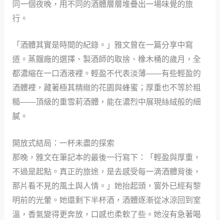
同一個夜晚，用不同的酒體層層堆疊出一場味覺的旅
行。
「酒體其實是時間的紀錄。」雅文曾在一篇分享中寫
道。蒸餾廠的選擇、製酒師的取捨、橡木桶的歲月，全
都濃縮在一口酒液裡。輕盈不代表淡薄——有些輕盈的
酒體裡，藏著極其精緻的花園與蜂蜜；厚重也不等於粗
糙——頂級的重雪莉酒體，能在濃烈中展現絲絨般的細
膩。
開放式結局：一杯未盡的探索
那晚，雅文在筆記本的最後一行寫下：「輕盈與厚重，
不過是起點。真正的旅途，是去感受每一滴酒體背後，
那片看不見的風土與人情。」她抬起頭，窗外已經有黎
明前的光暈。她還剩下半杯酒，酒體逐漸從冰涼回到室
溫，香氣變得更奔放，口感也柔軟了些。她沒有急著喝