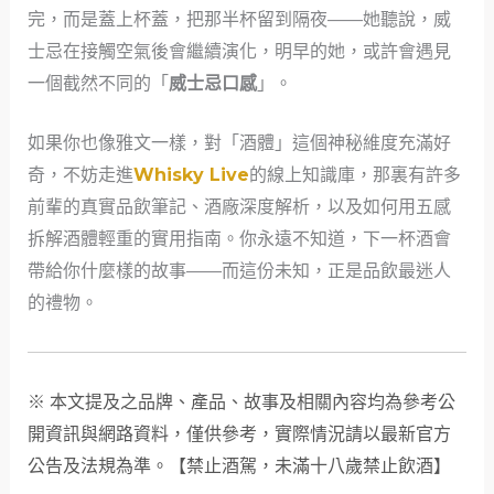
完，而是蓋上杯蓋，把那半杯留到隔夜——她聽說，威
士忌在接觸空氣後會繼續演化，明早的她，或許會遇見
一個截然不同的「
威士忌口感
」。
如果你也像雅文一樣，對「酒體」這個神秘維度充滿好
奇，不妨走進
Whisky Live
的線上知識庫，那裏有許多
前輩的真實品飲筆記、酒廠深度解析，以及如何用五感
拆解酒體輕重的實用指南。你永遠不知道，下一杯酒會
帶給你什麼樣的故事——而這份未知，正是品飲最迷人
的禮物。
※ 本文提及之品牌、產品、故事及相關內容均為參考公
開資訊與網路資料，僅供參考，實際情況請以最新官方
公告及法規為準。【禁止酒駕，未滿十八歲禁止飲酒】