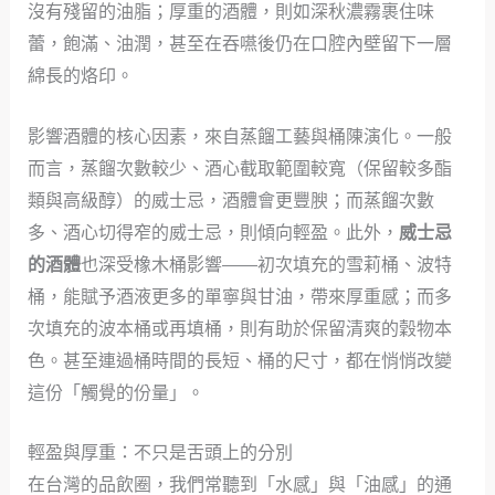
沒有殘留的油脂；厚重的酒體，則如深秋濃霧裹住味
蕾，飽滿、油潤，甚至在吞嚥後仍在口腔內壁留下一層
綿長的烙印。
影響酒體的核心因素，來自蒸餾工藝與桶陳演化。一般
而言，蒸餾次數較少、酒心截取範圍較寬（保留較多酯
類與高級醇）的威士忌，酒體會更豐腴；而蒸餾次數
多、酒心切得窄的威士忌，則傾向輕盈。此外，
威士忌
的酒體
也深受橡木桶影響——初次填充的雪莉桶、波特
桶，能賦予酒液更多的單寧與甘油，帶來厚重感；而多
次填充的波本桶或再填桶，則有助於保留清爽的穀物本
色。甚至連過桶時間的長短、桶的尺寸，都在悄悄改變
這份「觸覺的份量」。
輕盈與厚重：不只是舌頭上的分別
在台灣的品飲圈，我們常聽到「水感」與「油感」的通