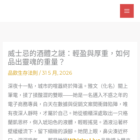
跳
至
主
要
內
容
威士忌的酒體之謎：輕盈與厚重，如何
品出靈魂的重量？
品飲生存法則
/
31 5 月, 2026
深夜十一點，城市的喧囂終於降溫。雅文（化名）關上
筆電，揉了揉酸澀的雙眼——她是一名邁入不惑之年的
電子商務專員，白天在數據與促銷文案間衝鋒陷陣，唯
有夜深人靜時，才屬於自己。她從櫥櫃深處取出一只格
蘭凱恩杯，倒入琥珀色的液體，輕輕搖晃。酒液沿著杯
壁緩緩流下，留下細緻的淚腳。她閉上眼，鼻尖湊近杯