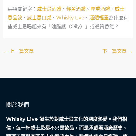
###關鍵字：
威士忌酒體
、
輕盈酒體
、
厚重酒體
、
威士
忌品飲
、
威士忌口感
、
Whisky Live
、
酒體輕重
為什麼有
些威士忌喝起來有「油脂感（Oily）」或蠟質香氣？
←
上一篇文章
下一篇文章
→
關於我們
Whisky Live 誕生於對威士忌文化的深度熱愛。我們相
信，每一杯威士忌都不只是飲品，而是承載著酒廠歷史、