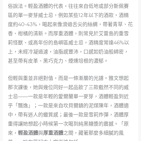
俗說法。輕盈酒體的代表，往往來自低地或部分斯佩賽
區的單一麥芽威士忌，例如某些12年以下的酒款，酒精
度約40-43%，喝起來像滑過舌尖的絲綢，帶著青草、花
香、柑橘的清新。而厚重酒體，則常見於艾雷島的重雪
莉怪獸、或高年份的島嶼區威士忌，酒精度常達46%以
上，未經冷凝過濾，油脂感豐沛，口感如奶油般綿密，
甚至帶有皮革、黑巧克力、煙燻培根的濃郁。
但輕與重並非絕對值，而是一條漸層的光譜。雅文想起
那次課後，她與幾位同好一起品飲了三款截然不同的威
士忌——一款是年輕的愛爾蘭單一麥芽，酒體輕盈到近
乎「飄逸」；一款是來自坎貝爾鎮的泥煤陳年，酒體適
中，帶有迷人的蠟質感；最後一款是雪莉炸彈，酒體厚
重得讓她想起小時候第一次喝到純黑糖漿的震撼。「原
來，
輕盈酒體
與
厚重酒體
之間，藏著那麼多細膩的風