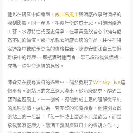
他也在研究中認識到，
威士忌風土
與酒廠故事對價格的
深刻影響。同一產區、相似年份的威士忌，可能因釀造
工藝、水源特性或歷史傳承，在專業品飲者心中擁有截
然不同的價值。那些承載著酒廠靈魂的作品，往往在特
定通路中被賦予更高的價格標籤。陳睿安想起自己在避
難帳中的經歷──那瓶酒對他而言，早已超越物質價格，
成為一種生命連結的象徵。
陳睿安在搜尋資料的過程中，偶然發現了
Whisky Live
這
個平台。網站上的文章深入淺出，從酒廠歷史、釀酒工
藝到產區風土，一一剖析，讓他對威士忌的理解從單純
的風味記憶，擴展為一套完整的知識體系。他特別喜歡
網站上的一段話：「每一杯威士忌都不只是飲品，而是
承載著酒廠歷史、釀酒工藝與產區風土的靈魂之作。」