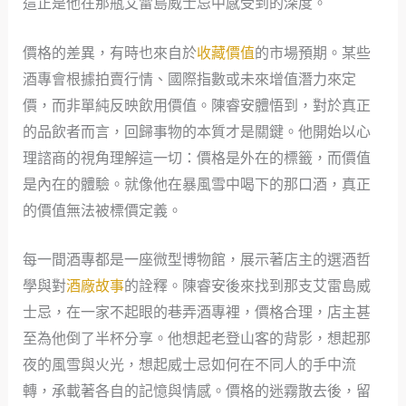
這正是他在那瓶艾雷島威士忌中感受到的深度。
價格的差異，有時也來自於
收藏價值
的市場預期。某些
酒專會根據拍賣行情、國際指數或未來增值潛力來定
價，而非單純反映飲用價值。陳睿安體悟到，對於真正
的品飲者而言，回歸事物的本質才是關鍵。他開始以心
理諮商的視角理解這一切：價格是外在的標籤，而價值
是內在的體驗。就像他在暴風雪中喝下的那口酒，真正
的價值無法被標價定義。
每一間酒專都是一座微型博物館，展示著店主的選酒哲
學與對
酒廠故事
的詮釋。陳睿安後來找到那支艾雷島威
士忌，在一家不起眼的巷弄酒專裡，價格合理，店主甚
至為他倒了半杯分享。他想起老登山客的背影，想起那
夜的風雪與火光，想起威士忌如何在不同人的手中流
轉，承載著各自的記憶與情感。價格的迷霧散去後，留