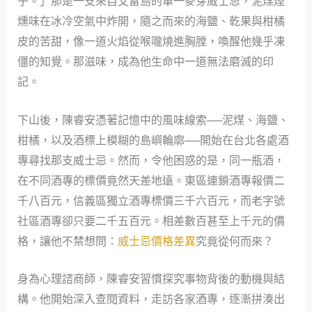
子。」那是一支來自艾雷島的單一麥芽威士忌，泥煤煙
燻味在冰冷空氣中炸開，隨之而來的海鹽、乾果與柑橘
皮的苦甜，像一道火焰從喉嚨燒進胸膛，喚醒他幾乎凍
僵的知覺。那滋味，成為他生命中一道無法磨滅的印
記。
下山後，陳睿安憑著記憶中的風味線索──泥煤、海鹽、
柑橘，以及酒標上模糊的島嶼輪廓──開始在台北各處酒
專尋找那支威士忌。然而，令他困惑的是，同一瓶酒，
在不同酒專的標價竟然天差地遠。東區連鎖酒專報價二
千八百元，信義區獨立酒專標價三千六百元，而老字號
社區酒專卻只要二千五百元。相差數百甚至上千元的價
格，讓他不禁想問：
威士忌價格差異
究竟從何而來？
身為心理諮商師，陳睿安習慣探究事物背後的動機與結
構。他開始深入查閱資料，走訪各家酒專，逐漸拼湊出