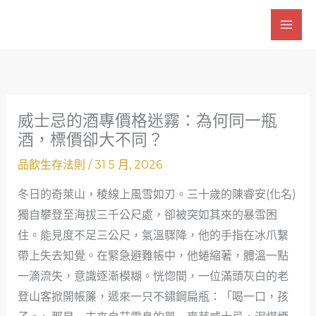
跳
至
主
要
內
容
威士忌的酒專價格迷霧：為何同一瓶
酒，標價卻大不同？
品飲生存法則
/
31 5 月, 2026
冬日的奇萊山，稜線上風雪如刃。三十歲的陳睿安(化名)
獨自攀登至海拔三千公尺處，卻被突如其來的暴雪困
住。能見度不足三公尺，氣溫驟降，他的手指在冰爪繫
帶上失去知覺。在緊急避難帳中，他蜷縮著，體溫一點
一滴流失，意識逐漸模糊。恍惚間，一位滿頭灰白的老
登山客掀開帳簾，遞來一只不鏽鋼扁瓶：「喝一口，孩