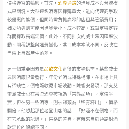
價格迷宮的輪廓。首先，
酒專通路
的進貨成本與營運模
式是關鍵。大型連鎖酒專因採購量大，能向代理商爭取
較優惠的進價，但同時需負擔高昂的店租與管銷費用；
獨立酒專則可能因進貨量小、成本較高，或鎖定特定客
群而採取高端定價。此外，不同批次的威士忌因匯率波
動、關稅調整與運費變化，進口成本本就不同，反映在
售價上自然產生落差。
另一個重要因素是
品飲文化
背後的市場供需。某些威士
忌因酒廠限量發行、年份老酒或特殊桶陳，在市場上具
有稀缺性，價格隨收藏市場波動。陳睿安發現，那支艾
雷島威士忌在某些酒專被視為「常態品項」，定價平
實；但在另一些酒專，則被歸類為「稀有釋出」，價格
翻倍。他想起那位老登山客的話：「好酒不在價格，而
在它承載的記憶。」價格的差異，有時來自於通路對酒
款定位的解讀不同。