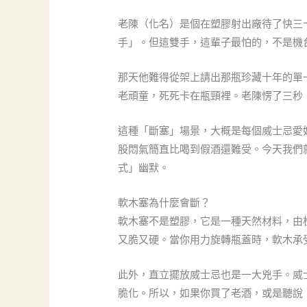
老陳（化名）是個在塑膠射出廠待了快三
手」。但這雙手，這輩子最怕的，不是機
那天他難得從架上請出那瓶珍藏十年的單
老頑童，死死卡在瓶頸裡。老陳愣了三秒
這種「斷塞」場景，大概是每個威士忌愛
股悶氣簡直比喝到假酒還難受。今天我們
式」幽默。
軟木塞為什麼會斷？
軟木塞不是塑膠，它是一種天然材料，由
又脆又硬。當你用力旋轉瓶蓋時，軟木承
此外，直立擺放威士忌也是一大兇手。威
脆化。所以，如果你買了老酒，或是聽說