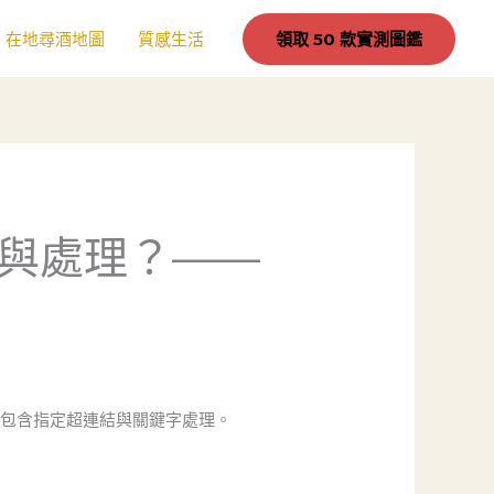
在地尋酒地圖
質感生活
領取 50 款實測圖鑑
與處理？——
，並包含指定超連結與關鍵字處理。