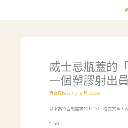
跳
至
主
要
內
容
威士忌瓶蓋的
一個塑膠射出
酒廠風味誌
/
31 5 月, 2026
以下為符合您需求的 HTML 格式文章
“`html