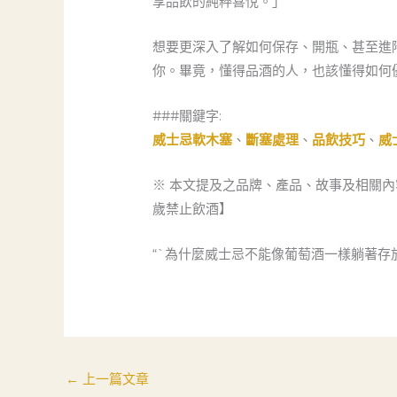
享品飲的純粹喜悅。」
想要更深入了解如何保存、開瓶、甚至進
你。畢竟，懂得品酒的人，也該懂得如何
###關鍵字:
威士忌軟木塞
、
斷塞處理
、
品飲技巧
、
威
※ 本文提及之品牌、產品、故事及相關
歲禁止飲酒】
“`為什麼威士忌不能像葡萄酒一樣躺著存
←
上一篇文章