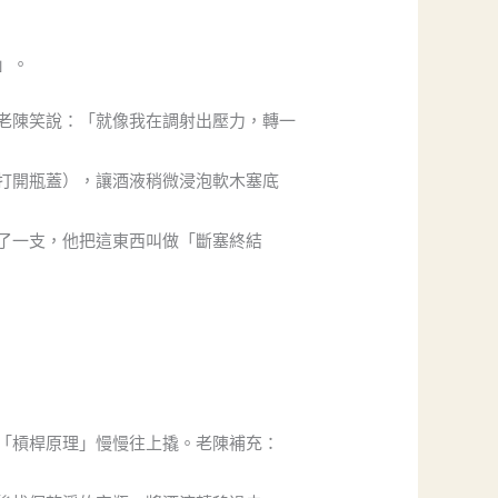
」。
老陳笑說：「就像我在調射出壓力，轉一
打開瓶蓋），讓酒液稍微浸泡軟木塞底
了一支，他把這東西叫做「斷塞終結
「槓桿原理」慢慢往上撬。老陳補充：