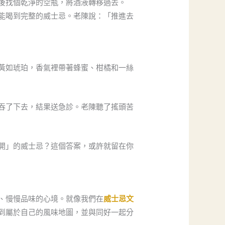
後找個乾淨的空瓶，將酒液轉移過去。
能喝到完整的威士忌。老陳說：「推進去
黃如琥珀，香氣裡帶著蜂蜜、柑橘和一絲
吞了下去，結果送急診。老陳聽了搖頭苦
開」的威士忌？這個答案，或許就留在你
、慢慢品味的心境。就像我們在
威士忌文
到屬於自己的風味地圖，並與同好一起分