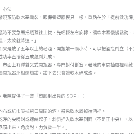
」心法
發現預防軟木塞斷裂，跟保養塑膠模具一樣，重點在於「提前做功課
瓶時不要急著把瓶蓋往上拔，先輕輕左右旋轉，讓軟木塞慢慢鬆動。
溫，太軟就降速。」
如果是放了五年以上的老酒，開瓶前一兩小時，可以把酒瓶倒立（不
成功率直接從五成飆到九成。
—市面上有種雙叉式開瓶器，專門對付斷塞。老陳的車間抽屜裡就藏
酒開瓶器那根螺旋鑽，鑽下去只會讓軟木碎成渣。
老陳提供了一套「塑膠射出員的 SOP」：
的布或紙巾吸掉瓶口周圍的酒，避免軟木屑掉進酒裡。
乾淨的尖嘴鉗或螺絲起子，斜斜插入軟木塞側面（不是正中央），以
品頂出來，角度對，力氣省一半。」