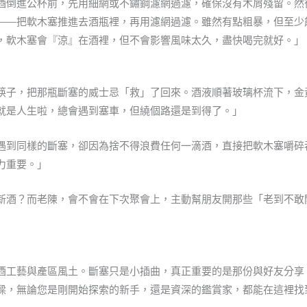
酒倒進公杯前，先用細網或不鏽鋼濾網過濾，確保沒有木屑殘留。然
——把軟木塞推進去酒瓶裡，再用濾網過濾。雖然有點粗暴，但至少
，軟木塞會『涼』在酒裡，但不會影響風味太久，盡快喝完就好。」
筷子，把那瓶斷塞的威士忌「救」了回來。酒液順著玻璃杯流下，金
就是人生啦，總會遇到塞車，但繞個路還是到得了。」
遇到同樣的斷塞，卻因為捨不得浪費任何一滴酒，直接把軟木塞嚼碎
力重要。」
新酒？而老陳，會不會在下次聚會上，主動幫朋友開那些「老到不敢
酒工藝與產區風土。斷塞只是小插曲，真正重要的是那份與好友分享
樑，無論您是剛開始探索的新手，還是資深的鑑賞家，都能在這裡找