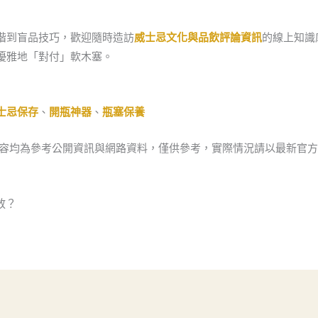
階到盲品技巧，歡迎隨時造訪
威士忌文化與品飲評論資訊
的線上知識
優雅地「對付」軟木塞。
士忌保存
、
開瓶神器
、
瓶塞保養
內容均為參考公開資訊與網路資料，僅供參考，實際情況請以最新官
放？