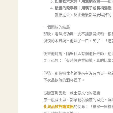
如果軟木太碎，用濾網救急
——把
最後的殺手鐧：用筷子或長柄湯匙
就推進去，反正最後都是要喝掉的
一個開放的結局
那晚，老陳成功用一支不鏽鋼濾網和一根
淡淡的木質調。他啜了一口，笑了：「這
後來他聽說，隔壁社區有個退休老師，也
笑，心想：「有時候專業知識，真的比蠻
你猜，那位退休老師後來有沒有再買一瓶
下次品飲時的酒杯裡了。
從斷塞到品飲：威士忌文化的溫度
每一瓶威士忌，都承載著酒廠的歷史、釀
化與品飲評論資訊
的使命：「搭建一座橋