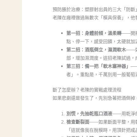
預防勝於治療：塑膠射出員的三大「防斷
老陳在廠裡做過無數次「模具保養」，他
第一招：身體前傾，溫柔轉
——開
點、停一下，感受回饋，太硬就加
第二招：酒瓶倒立，濕潤軟木
——
部，增加濕潤度。這招老陳試過，
第三招：備一把「軟木塞神器」
—
者」。重點是，千萬別用一般葡萄
斷了怎麼辦？老陳的實戰處理流程
如果悲劇還是發生了，先別急著把酒倒掉。
別慌，先抽乾瓶口酒液
——用乾淨
檢查斷裂面
——如果斷面平整，用
「這就像我在脫模時，用頂針把成