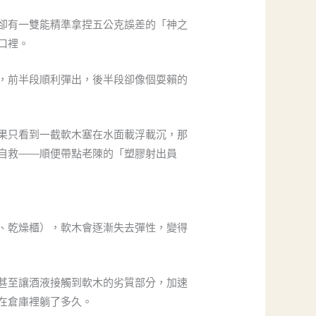
卻有一雙能精準拿捏五公克誤差的「神之
口裡。
，前半段順利彈出，後半段卻像個耍賴的
果只看到一截軟木塞在水面載浮載沉，那
自救——順便帶點老陳的「塑膠射出員
、乾燥櫃），軟木會逐漸失去彈性，變得
甚至讓酒液接觸到軟木的劣質部分，加速
在倉庫裡躺了多久。