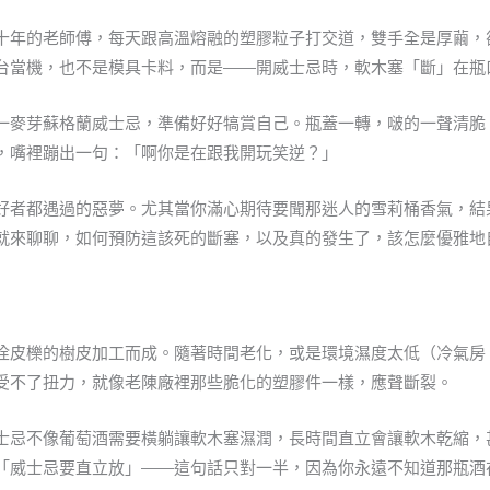
十年的老師傅，每天跟高溫熔融的塑膠粒子打交道，雙手全是厚繭，
台當機，也不是模具卡料，而是——開威士忌時，軟木塞「斷」在瓶
一麥芽蘇格蘭威士忌，準備好好犒賞自己。瓶蓋一轉，啵的一聲清脆
，嘴裡蹦出一句：「啊你是在跟我開玩笑逆？」
好者都遇過的惡夢。尤其當你滿心期待要聞那迷人的雪莉桶香氣，結
就來聊聊，如何預防這該死的斷塞，以及真的發生了，該怎麼優雅地
栓皮櫟的樹皮加工而成。隨著時間老化，或是環境濕度太低（冷氣房
受不了扭力，就像老陳廠裡那些脆化的塑膠件一樣，應聲斷裂。
士忌不像葡萄酒需要橫躺讓軟木塞濕潤，長時間直立會讓軟木乾縮，
「威士忌要直立放」——這句話只對一半，因為你永遠不知道那瓶酒