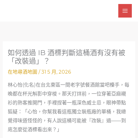
跳
至
主
要
內
容
如何透過 IB 酒標判斷這桶酒有沒有被
「改裝過」？
在地尋酒地圖
/
31 5 月, 2026
林心怡(化名)在台北東區一間老字號餐酒館當吧檯手，每
晚都在杯光斛影中穿梭。那天打烊前，一位穿著亞麻襯
衫的熟客推開門，手裡捏著一瓶深色威士忌，眼神帶點
狐疑：「心怡，你幫我看這瓶獨立裝瓶廠的單桶，我總
覺得味道怪怪的，有人說這桶可能被『改裝』過——到
底怎麼從酒標看出來？」