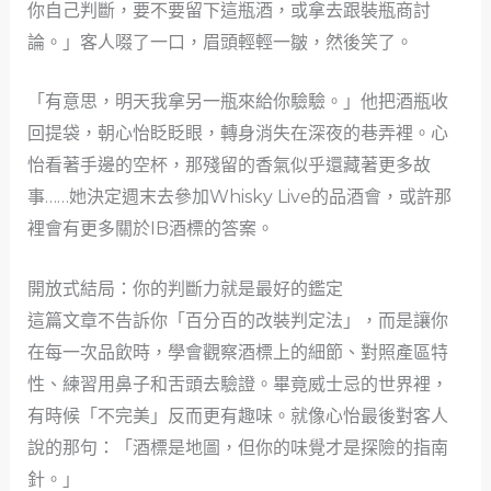
你自己判斷，要不要留下這瓶酒，或拿去跟裝瓶商討
論。」客人啜了一口，眉頭輕輕一皺，然後笑了。
「有意思，明天我拿另一瓶來給你驗驗。」他把酒瓶收
回提袋，朝心怡眨眨眼，轉身消失在深夜的巷弄裡。心
怡看著手邊的空杯，那殘留的香氣似乎還藏著更多故
事……她決定週末去參加Whisky Live的品酒會，或許那
裡會有更多關於IB酒標的答案。
開放式結局：你的判斷力就是最好的鑑定
這篇文章不告訴你「百分百的改裝判定法」，而是讓你
在每一次品飲時，學會觀察酒標上的細節、對照產區特
性、練習用鼻子和舌頭去驗證。畢竟威士忌的世界裡，
有時候「不完美」反而更有趣味。就像心怡最後對客人
說的那句：「酒標是地圖，但你的味覺才是探險的指南
針。」