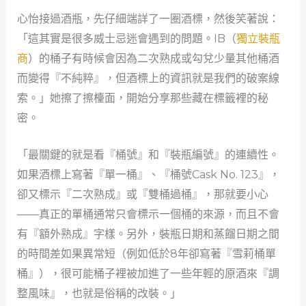
心怡接過酒瓶，先仔細端詳了一圈酒標，然後笑著說：
「這其實是很多威士忌迷會遇到的問題。IB（
獨立裝瓶
商
）的桶子有時候會因為二次熟成或勾兌少量其他桶酒
而變得『不純粹』，但酒標上的資訊就是我們的破案線
索。」她擦了擦檯面，開始分享那些藏在標籤裡的秘
密。
「最關鍵的就是看『桶號』和『裝瓶編號』的連續性。
如果酒標上寫著『單一桶』、『桶號Cask No. 123』，
卻又標示『二次熟成』或『雙桶過桶』，那就要小心
——真正的單桶通常只會標示一個桶的來源，而且不會
有『額外熟成』字樣。另外，裝瓶日期和蒸餾日期之間
的時間差如果異常短（例如低於8年卻寫著『雪莉桶單
桶』），很可能桶子裡被加進了一些年輕的原酒來『調
整風味』，也就是俗稱的改裝。」