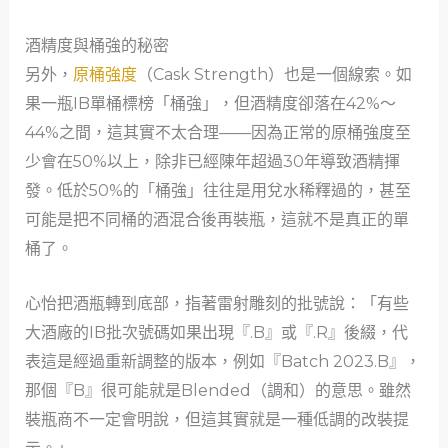
酒精度與桶強的秘密
另外，
原桶強度
（Cask Strength）也是一個線索。如
果一瓶IB單桶標榜「桶強」，但酒精度卻落在42%～
44%之間，這其實不太合理——因為正常的原桶強度至
少會在50%以上，除非已經陳年超過30年導致酒精揮
發。低於50%的「桶強」往往是用兌水稀釋過的，甚至
可能是把不同桶的酒混合後再裝瓶，這就不是真正的單
桶了。
心怡把酒瓶轉到底部，指著雷射雕刻的批號說：「有些
大酒廠的IB批次號碼如果出現『.B』或『.R』後綴，代
表這是經過重新調整的版本，例如『Batch 2023.B』，
那個『B』很可能就是Blended（調和）的意思。雖然
裝瓶商不一定會明說，但這其實就是一種低調的改裝提