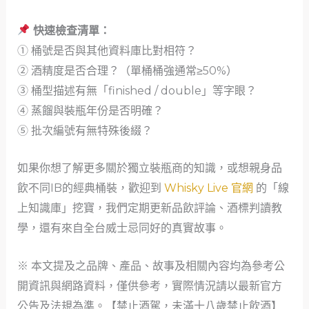
快速檢查清單：
① 桶號是否與其他資料庫比對相符？
② 酒精度是否合理？（單桶桶強通常≥50%）
③ 桶型描述有無「finished / double」等字眼？
④ 蒸餾與裝瓶年份是否明確？
⑤ 批次編號有無特殊後綴？
如果你想了解更多關於獨立裝瓶商的知識，或想親身品
飲不同IB的經典桶裝，歡迎到
Whisky Live 官網
的「線
上知識庫」挖寶，我們定期更新品飲評論、酒標判讀教
學，還有來自全台威士忌同好的真實故事。
※ 本文提及之品牌、產品、故事及相關內容均為參考公
開資訊與網路資料，僅供參考，實際情況請以最新官方
公告及法規為準。【禁止酒駕，未滿十八歲禁止飲酒】