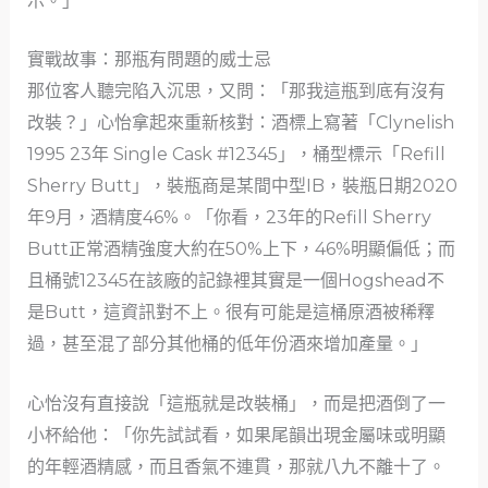
示。」
實戰故事：那瓶有問題的威士忌
那位客人聽完陷入沉思，又問：「那我這瓶到底有沒有
改裝？」心怡拿起來重新核對：酒標上寫著「Clynelish
1995 23年 Single Cask #12345」，桶型標示「Refill
Sherry Butt」，裝瓶商是某間中型IB，裝瓶日期2020
年9月，酒精度46%。「你看，23年的Refill Sherry
Butt正常酒精強度大約在50%上下，46%明顯偏低；而
且桶號12345在該廠的記錄裡其實是一個Hogshead不
是Butt，這資訊對不上。很有可能是這桶原酒被稀釋
過，甚至混了部分其他桶的低年份酒來增加產量。」
心怡沒有直接說「這瓶就是改裝桶」，而是把酒倒了一
小杯給他：「你先試試看，如果尾韻出現金屬味或明顯
的年輕酒精感，而且香氣不連貫，那就八九不離十了。