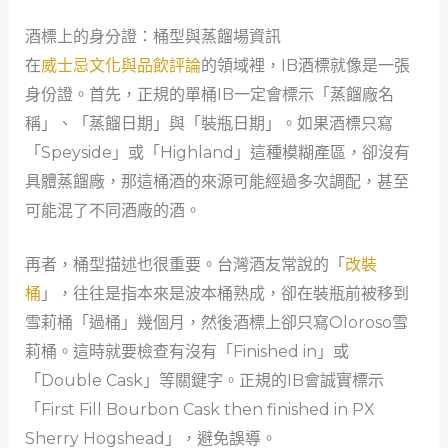
酒標上的身分證：桶型與蒸餾場資訊
在
威士忌文化與品飲評論
的領域裡，IB酒標就像是一張
身份證。首先，正規的單桶IB一定會標示「蒸餾廠名
稱」、「蒸餾日期」與「裝瓶日期」。如果酒標只寫
「Speyside」或「Highland」這種模糊產區，卻沒有
具體蒸餾廠，那這桶酒的來源可能經過多次調配，甚至
可能混了不同酒廠的酒。
再者，桶型描述也很重要。台灣酒友常說的「
改裝
桶
」，往往是指本來是波本桶熟成，卻在裝瓶前被移到
雪莉桶「過桶」幾個月，然後酒標上卻只寫Oloroso雪
莉桶。這時就要檢查有沒有「Finished in」或
「Double Cask」等關鍵字。正規的IB會誠實標示
「First Fill Bourbon Cask then finished in PX
Sherry Hogshead」，避免誤導。