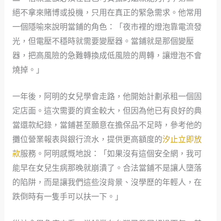
絕不拿來賭博或投機，只用在真正的緊急需求。他常用
一個隱喻來說明當鋪的角色：「夜市裡的燈泡靠電流發
光，但電壓不穩時就需要變壓器。當鋪就是那個變壓
器，把高風險的急難轉換成低風險的周轉，讓燈泡不會
燒掉。」
一年後，阿明的女兒學會走路，他開始計劃承租一個固
定店面。這次需要的資金較大，但因為他已有良好的典
當還款紀錄，當鋪甚至願意在擔保品不足時，參考他的
攤位營業報表與銀行流水，提供更高額度的
汐止立即放
款
服務。阿明感慨地說：「如果沒有這個安全網，我可
能早在女兒生病那晚就崩潰了。合法當鋪不是讓人墮落
的陷阱，而是讓我們這些沒背景、沒學歷的年輕人，在
跌倒時有一隻手可以扶一下。」