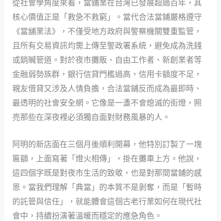
從社會學角度來看，當鋪業在台灣已發展超過百年，其
核心價值正是「救急不救窮」。當代合法當鋪嚴格遵守
《當舖業法》，不僅受地方政府與警察機關雙重監管，
且所有交易資訊均需上傳至警政署系統，避免成為洗錢
或銷贓管道。對於夜市攤販、自由工作者、新創業者等
金融弱勢族群，銀行信貸門檻過高，信用卡額度不足，
親友借貸又涉及人情負擔，合法當鋪反而成為最即時、
最透明的社會安全網。它像是一盞不會熄滅的街燈，照
亮那些在深夜裡必須獨自面對財務風暴的人。
阿明的新店面在三個月後順利開幕，他特別訂製了一塊
匾額，上面寫著「燈火相傳」，掛在攤車上方。他說，
這四個字既是對夜市生活的致敬，也是對那間當鋪的感
恩。當我們理解「典當」的本質不是剝奪，而是「暫時
的託管與信任」，就能體會這個古老行業如何在現代社
會中，持續扮演著溫暖而穩定的應急角色。