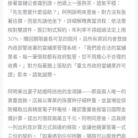
掛著當鋪公會識別證。他遞上一張熱茶，語氣平穩：
「先生需要什麼協助？」阿明說明來意後，對方沒有急
著估價，而是先請他坐下，詳細解釋典當流程：依法需
核對雙證件、簽訂制式契約、年利率不得超過法定上限
30%、贖回期限最長可至四個月，且所有資訊均會登錄
內政部警政署的當舖業管理系統。「我們是合法的當舖
業者，每一筆借款都有政府監管，您不用擔心不合理的
收費。」對方指著牆上張貼的「臺北市政府當舖業許可
證」影本，語氣誠懇。
阿明拿出妻子結婚時送他的金項鍊——那是兩人唯一的
貴重首飾。店員以專業的珠寶秤仔細秤重，並當場從保
險櫃取出高精度電子秤複核，確認重量後按當日國際金
價計算，提出可借款兩萬五千元。阿明同意後，店員逐
一列出利息計算方式與違約條款，並讓他親筆簽署一式
三份的契約。「如果遇到任何困難，隨時可以跟我們商