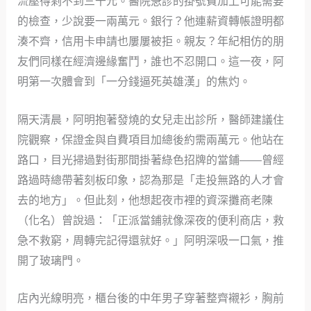
流壓得剩不到三千元。醫院急診的掛號費加上可能需要
的檢查，少說要一兩萬元。銀行？他連薪資轉帳證明都
湊不齊，信用卡申請也屢屢被拒。親友？年紀相仿的朋
友們同樣在經濟邊緣奮鬥，誰也不忍開口。這一夜，阿
明第一次體會到「一分錢逼死英雄漢」的焦灼。
隔天清晨，阿明抱著發燒的女兒走出診所，醫師建議住
院觀察，保證金與自費項目加總後約需兩萬元。他站在
路口，目光掃過對街那間掛著綠色招牌的當鋪——曾經
路過時總帶著刻板印象，認為那是「走投無路的人才會
去的地方」。但此刻，他想起夜市裡的資深攤商老陳
（化名）曾說過：「正派當鋪就像深夜的便利商店，救
急不救窮，周轉完記得還就好。」阿明深吸一口氣，推
開了玻璃門。
店內光線明亮，櫃台後的中年男子穿著整齊襯衫，胸前