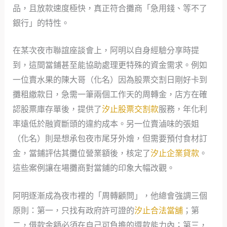
品，且放款速度極快，真正符合攤商「急用錢、等不了
銀行」的特性。
在某次夜市聯誼座談會上，阿明以自身經驗分享時提
到，這間當鋪甚至能協助處理更特殊的資金需求。例如
一位賣水果的陳大哥（化名）因為股票交割日剛好卡到
攤租繳款日，急需一筆兩個工作天的周轉金，店方在確
認股票庫存單後，提供了
汐止股票交割款
服務，年化利
率遠低於融資斷頭的違約成本。另一位賣滷味的張姐
（化名）則是想承包夜市尾牙外燴，但需要預付食材訂
金，當鋪評估其攤位營業額後，核定了
汐止企業貸款
。
這些案例讓在場攤商對當鋪的印象大幅改觀。
阿明逐漸成為夜市裡的「周轉顧問」，他總會強調三個
原則：第一，只找有政府許可證的
汐止合法當舖
；第
二，借款金額必須在自己可負擔的還款能力內；第三，