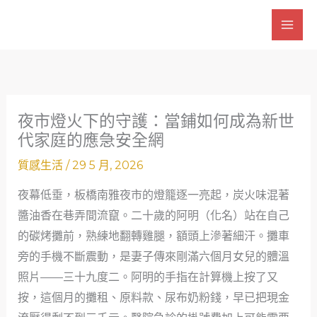
跳
至
主
要
內
容
夜市燈火下的守護：當鋪如何成為新世
代家庭的應急安全網
質感生活
/
29 5 月, 2026
夜幕低垂，板橋南雅夜市的燈籠逐一亮起，炭火味混著
醬油香在巷弄間流竄。二十歲的阿明（化名）站在自己
的碳烤攤前，熟練地翻轉雞腿，額頭上滲著細汗。攤車
旁的手機不斷震動，是妻子傳來剛滿六個月女兒的體溫
照片——三十九度二。阿明的手指在計算機上按了又
按，這個月的攤租、原料款、尿布奶粉錢，早已把現金