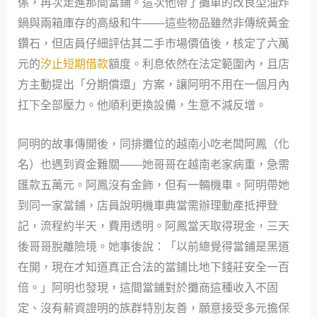
係，再次走進那間當鋪。這次他帶了攤車的改良型油炸
鍋與兩箱庫存的高級和牛——這些物品雖然非傳統黃金
鑽石，但店員仔細評估其二手市場價值後，核定了六萬
元的
汐止短期借款
額度。利息依然在法定範圍內，且店
方主動提出「分期償還」方案，讓阿明不用在一個月內
扛下全部壓力。他順利更換設備，生意不減反增。
阿明的故事傳開後，同排攤位的越南小吃老闆阿鳳（化
名）也遇到資金難關——她哥哥在越南老家病重，急需
匯款五萬元。阿鳳沒有金飾，但有一輛機車。阿明帶她
到同一家當鋪，店員說明機車典當需辦理動產抵押登
記，流程約半天，費用透明。阿鳳當天取得現金，三天
後哥哥脫離險境。她事後說：「以前總覺得當鋪是黑道
在開，現在才知道真正合法的當鋪比地下錢莊安全一百
倍。」阿明也發現，這間當鋪對於攤商這種收入不固
定、沒有薪資證明的族群特別友善，願意接受多元擔保