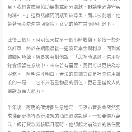
量，我們會盡量協助展期或部分還款，但請務必遵守契
約精神。」這番話讓阿明感到被尊重，而非被剝削。他
帶著現金匆匆趕回醫院，女兒的燒在當晚順利退下。
此後三個月，阿明每天提早一個小時收攤，多接一些外
送訂單，終於在期限最後一週湊足本金與利息，回到當
鋪贖回項鍊。店長笑著對他說：「您準時還款，信用紀
錄會保留在系統中，未來若有需要，我們可以更快為您
服務。」阿明這才明白，合法的當鋪其實是社會信用體
系的一環——它不只看重物品的價值，更看重借款人的
還款意願與能力。
半年後，阿明的碳烤攤生意穩定，但夜市管委會突然要
求攤商更換符合新法規的油煙過濾設備，一套要價八萬
元。銀行貸款審核曠日廢時，他想起之前建立的信任關