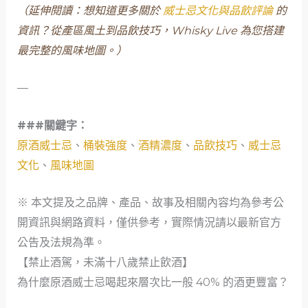
（延伸閱讀：想知道更多關於
威士忌文化與品飲評論
的
資訊？從產區風土到品飲技巧，Whisky Live 為您搭建
最完整的風味地圖。）
—
###關鍵字：
原酒威士忌
、
桶裝強度
、
酒精濃度
、
品飲技巧
、
威士忌
文化
、
風味地圖
※ 本文提及之品牌、產品、故事及相關內容均為參考公
開資訊與網路資料，僅供參考，實際情況請以最新官方
公告及法規為準。
【禁止酒駕，未滿十八歲禁止飲酒】
為什麼原酒威士忌喝起來層次比一般 40% 的酒更豐富？