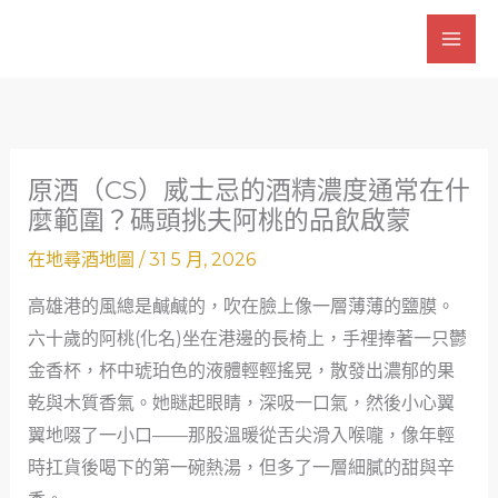
跳
至
主
要
內
容
原酒（CS）威士忌的酒精濃度通常在什
麼範圍？碼頭挑夫阿桃的品飲啟蒙
在地尋酒地圖
/
31 5 月, 2026
高雄港的風總是鹹鹹的，吹在臉上像一層薄薄的鹽膜。
六十歲的阿桃(化名)坐在港邊的長椅上，手裡捧著一只鬱
金香杯，杯中琥珀色的液體輕輕搖晃，散發出濃郁的果
乾與木質香氣。她瞇起眼睛，深吸一口氣，然後小心翼
翼地啜了一小口——那股溫暖從舌尖滑入喉嚨，像年輕
時扛貨後喝下的第一碗熱湯，但多了一層細膩的甜與辛