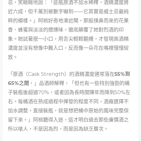
忌，笑瞇瞇地說：「這瓶原酒不加水稀釋，酒精濃度將
近六成，但千萬別被數字嚇到——它其實是威士忌最純
粹的模樣。」阿桃好奇地湊近聞，那股撲鼻而來的花果
香、蜂蜜與淡淡的煙燻味，徹底顛覆了她對烈酒的印
象。她試著抿一小口，用舌尖輕輕翻攪，才發現高酒精
濃度並沒有想像中難入口，反而像一朵花在嘴裡慢慢綻
放。
「原酒（Cask Strength）的酒精濃度通常落在
55%到
65%之間
，」品酒師解釋，「但也有一些特別強勁的桶
子裝瓶後超過70%，或者因為長時間陳年而降到50%左
右。每桶酒在熟成過程中揮發的程度不同，酒廠選擇不
加水調整，直接裝瓶，就是想把桶中原始的風味完整保
留下來。」阿桃聽得入迷，這才明白過去那些廉價酒之
所以嗆人，不是因為烈，而是因為缺乏層次。