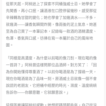
從那天起，阿桃迷上了探索不同桶強威士忌。她學會了
先聞香，再小口抿，讓酒液在口腔停留幾秒，感受那從
辛辣轉為甘甜的變化；她也學會了加幾滴水——不多，
就幾滴——讓香氣瞬間炸開，像雨後的泥土氣息。她甚
至為自己買了一本筆記本，記錄每一款酒的酒精濃度、
色澤、香氣與口感，彷彿在寫一本屬於自己的風味地
圖。
「同樣是高濃度，為什麼以前喝的像刀割，現在喝的像
一首詩？」阿桃曾這樣問那位品酒師。對方笑了：「因
為你開始懂得尊重酒了。以前你喝酒是為了撐過一天，
現在你喝酒是為了品味一刻。原酒威士忌就像一個不會
說謊的老朋友，它把桶中經歷的時光、濕度、溫度統統
告訴你——你願意聽，它就願意說。」
這個答案讓阿桃好感動。她想起碼頭那些年，自己從沒