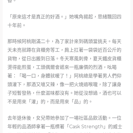
香。
「原來這才是真正的好酒。」她嘴角揚起，思緒飄回四
十年前。
那時候阿桃剛滿二十，為了家計來到碼頭當挑夫。每天
天未亮就蹲在貨櫃旁等工，肩上扛著一袋袋近百公斤的
貨物，從日出搬到日落。冬天寒風刺骨，夏天鐵皮貨櫃
燙得能煎蛋，工頭偶爾會遞來一瓶廉價的烈酒，吆喝
著：「喝一口，身體就暖了！」阿桃總是學著男人們仰
頭灌下，那酒又嗆又辣，像一把火燒過喉嚨，除了讓身
子短暫發熱，什麼滋味都沒有。她從沒想過，酒也可以
不是用來「灌」的，而是用來「品」的。
去年退休後，女兒帶她參加了一場社區品飲活動。一位
年輕的品酒師拿著一瓶標著「Cask Strength」的威士