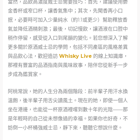
當然，品飲高濃度威士忌需要技巧：首先，建議使用鬱
金香杯或窄口杯，讓香氣集中；其次，先聞香再小口
抿，必要時可加入少量純水（約1:1或更少）幫助釋放香
氣並降低酒精刺激；最後，切記慢飲，讓酒液在口腔中
稍作停留，感受從入口到尾韻的變化。若您想深入了解
更多關於原酒威士忌的學問，包括不同產區的風格差異
與品飲心法，歡迎造訪
Whisky Live
的線上知識庫，
那裡有豐富的品酒指南與風味故事，陪伴您從新手一步
步成為鑑賞家。
阿桃常說，她的人生分為兩個階段：前半輩子用汗水換
溫飽，後半輩子用舌尖讀風土。現在的她，即使一個人
坐在港邊，也能從一杯原酒裡嚐到數十年的光陰——那
是年輕時的自己從未想像過的幸福。如果你也好奇，不
妨倒一小杯桶強威士忌，靜下來，聽聽它想說什麼。