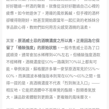
好好聽過一杯酒的聲音，就像從沒好好聽過自己心裡的
疲憊。如今她退休了，港邊的風依舊鹹，但手裡的酒杯
卻暖得剛剛好。她甚至開始跟當年一起扛貨的老姊妹分
享品飲心得，教她們如何用舌尖感受酒精的溫柔。
其實，
原酒威士忌的酒精濃度之所以高，正是因為它保
留了「桶裝強度」的原始狀態
。一般市售威士忌為了口
感順滑，通常會加水稀釋到40%左右，但桶裝強度酒款
不經稀釋，酒精濃度從50%一路飆到70%以上都有可
能。舉例來說，蘇格蘭許多單一麥芽原酒常見於55%～
60%，而美國波本桶強版本則常在60%～65%之間。值
得一提的是，高酒精濃度不代表「烈到無法入口」——
相反地，它能把酒體中不易察覺的酯類、酚類香氣放
大，讓品飲者體驗到更飽滿、更複雜的風味層次。