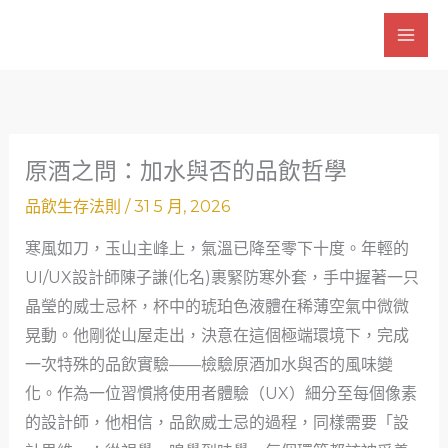
跳
至
主
要
內
容
原酒之問：加水與否的品飲哲學
品飲生存法則
/
31 5 月, 2026
寒風如刀，玉山主峰上，氣溫已降至零下十度。年輕的
UI/UX設計師陳子謙(化名)裹緊防寒外套，手中握著一只
晶瑩的威士忌杯，杯中的琥珀色液體在稀薄空氣中微微
晃動。他剛從山屋走出，決意在這個極端環境下，完成
一次特殊的品飲實驗——檢驗原酒加水與否的風味變
化。作為一位習慣將使用者體驗（UX）細分至每個像素
的設計師，他相信，品飲威士忌的過程，同樣需要「設