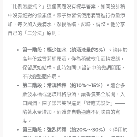
「比例怎麼抓？」這個問題沒有標準答案，如同設計稿
中沒有絕對的像素值。陳子謙習慣使用滴管進行微量添
加，每次加入幾滴水，然後品嚐、記錄、調整。他分享
自己的「三分法」原則：
第一階段：極少加水（約酒液量的5%）。
適用於
高年份或雪莉桶原酒，僅為稍微軟化酒精邊緣，
保留原始結構。此時如同UI設計中的微調間距，
不改變整體佈局。
第二階段：常規稀釋（約10%～15%）。
適合多
數波本桶或泥煤風格原酒，讓香氣完全展開，入
口圓潤。陳子謙常笑說這是「響應式設計」——
隨著水量增加，酒體會自動適應不同味蕾的寬
度。
第三階段：強烈稀釋（約20%～30%）。
僅用於