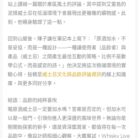
站上讀過一篇關於產區風土的評論，其中提到艾雷島的
泥煤威士忌在低溫環境下會展現出更複雜的礦物感。此
刻，他親身驗證了這一點。
回到山屋後，陳子謙在筆記本上寫下：「原酒加水，不
是妥協，而是一種設計——一種讓使用者（品飲者）與
產品（威士忌）之間產生最佳互動的策略。比例不是數
學公式，而是感官的詩。」他決定將這次極端環境的實
驗心得，投稿至
威士忌文化與品飲評論資訊
的線上知識
庫，與更多同好分享。
結語：品飲的純粹喜悅
喝原酒威士忌一定要加水嗎？答案是否定的，但加水可
以是一扇門，引領你進入更深邃的風味世界。無論你是
剛開始探索的新手，還是資深鑑賞家，都值得在每一次
品飲中，像設計師般細心觀察、大膽嘗試。Whisky Live