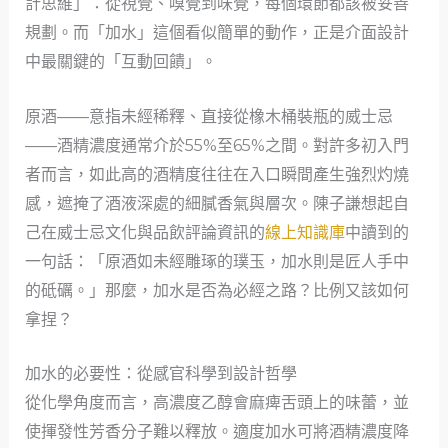
計思維」：從視覺、嗅覺到味覺，每個環節都該被妥善
規劃。而「加水」這個看似簡單的動作，正是介面設計
中最關鍵的「互動回饋」。
原酒——意指未經稀釋、直接從橡木桶裝瓶的威士忌
——酒精濃度通常介於55%至65%之間。對許多初入門
者而言，如此高的酒精度往往在入口瞬間產生強烈灼燒
感，遮掩了酒液深處的細膩香氣與層次。陳子謙想起自
己在威士忌文化與品飲評論資訊的
線上知識庫
中讀到的
一句話：「原酒如未經雕琢的璞玉，加水則是匠人手中
的砥礪。」那麼，加水是否為必經之路？比例又該如何
拿捏？
加水的必要性：從感官科學到設計哲學
從化學角度而言，高濃度乙醇會麻痺舌頭上的味蕾，並
使揮發性芳香分子難以釋放。適度加水可將酒精濃度降