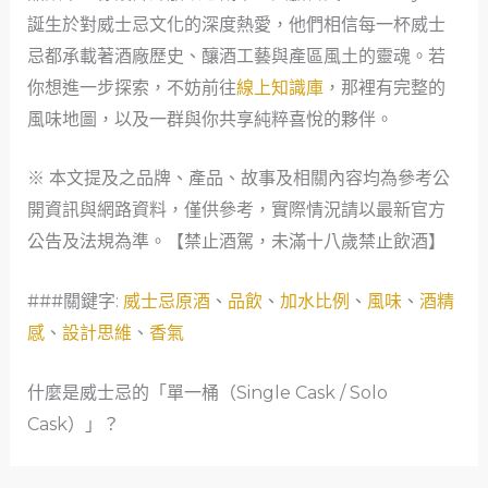
誕生於對威士忌文化的深度熱愛，他們相信每一杯威士
忌都承載著酒廠歷史、釀酒工藝與產區風土的靈魂。若
你想進一步探索，不妨前往
線上知識庫
，那裡有完整的
風味地圖，以及一群與你共享純粹喜悅的夥伴。
※ 本文提及之品牌、產品、故事及相關內容均為參考公
開資訊與網路資料，僅供參考，實際情況請以最新官方
公告及法規為準。【禁止酒駕，未滿十八歲禁止飲酒】
###關鍵字:
威士忌原酒
、
品飲
、
加水比例
、
風味
、
酒精
感
、
設計思維
、
香氣
什麼是威士忌的「單一桶（Single Cask / Solo
Cask）」？