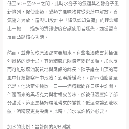
低至40%至45%之間，此時水分子的氫鍵與乙醇分子重
新排列，促使酯類、醛類等風味物質從束縛中解放，香
氣隨之奔放。這與UI設計中「降低認知負荷」的理念如
出一轍——過多的資訊密度會讓使用者迷失，適當留白
反而凸顯核心功能。
然而，並非每款原酒都需要加水。有些老酒或雪莉桶強
烈風格的威士忌，其酒精感已隨陳年變得柔順，加水反
而可能破壞油潤質地與尾韻的綿長。陳子謙在山頂的寒
風中仔細觀察杯中液體：酒淚緩緩流下，顯示油脂含量
充足。他決定先純飲一口——酒精瞬間在口腔中炸開，
伴隨而來的黑巧克力與柑橘皮苦味，卻被低溫壓抑了部
分甜感。這正是極端環境帶來的變數：低溫會讓酒液收
斂，酒精感更為尖銳。此時，加水或許格外必要。
加水的比例：設計師的A/B測試