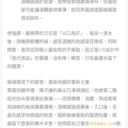
酒精感過於刺激、或想探索隱藏風味時。但風險
是可能讓酒體變得單薄，如同界面過度壓縮導致
資訊缺失。
他強調，最精準的方式是「以口為尺」：每加一滴水
後，用嘴唇輕觸杯緣，感受酒精的刺感是否降低，同時
聞香，直到找到個人最愉悅的平衡點。這正是UX設計中
「迭代測試」的實踐，沒有唯一解答，只有最適合當下
的選擇。
極端環境下的啟發：風味地圖的重新丈量
寒風持續呼嘯，陳子謙的鼻尖已凍得通紅。他將第二階
段的加水原酒湊近鼻端——泥煤煙燻、海鹽、熟成香蕉
與胡椒的氣味層層湧現，酒精感退居幕後。入口後，舌
面先感受到微弱的刺激，隨即被蜂蜜般的甜潤包覆，尾
韻留下悠長的橡木辛香。他想起自己曾在
Whisky Live
網