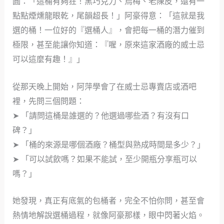
圓：「這桶有夠狂！黑巧克力、烏梅、老陳皮，還有一
點點煙燻龍眼乾，尾韻超長！」阿豪得意：「這就是我
選的桶！一位好的『選桶人』，會把每一桶的潛力催到
極限，甚至能讓你知道：『喔，原來這家酒廠的威士忌
可以這麼有趣！』」
從那天晚上開始，阿萍學會了在威士忌專賣店或酒吧
裡，先問三個問題：
➤ 「請問這桶是誰選的？他選過哪些酒？有沒有口
碑？」
➤ 「桶的來源是哪個酒廠？桶型與熟成時間是多少？」
➤ 「可以試飲嗎？如果不能試，至少開瓶分享瓶可以
嗎？」
她發現，真正有底氣的包桶者，完全不怕你問，甚至會
熱情地解說選桶過程，就像阿豪那樣，眼中閃著火焰。