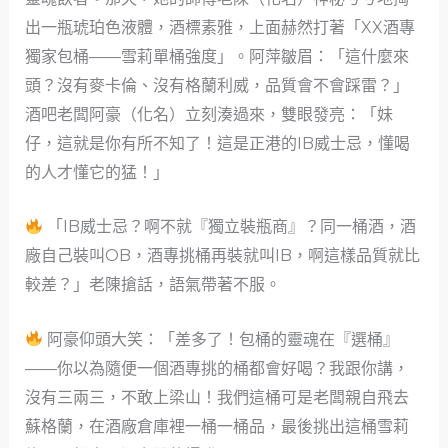
出一瓶琥珀色液體，酒標素雅，上面赫然打著「XX酒專
獨家包桶——雪莉單桶強度」。阿萍皺眉：「這什麼來
頭？沒有麥卡倫、沒有格蘭利威，品質會不會踩雷？」
酒吧老闆阿豪（化名）立刻湊過來，雙眼發亮：「妹
仔，這就是你有所不知了！這是正港的IB威士忌，懂喝
的人才懂它的猛！」
「IB威士忌？啊不就『獨立裝瓶商』？同一桶酒，酒
廠自己裝叫OB，酒專挑桶再裝就叫IB，啊這樣品質就比
較差？」老陳搶話，語氣帶著不服。
阿豪仰頭大笑：「差多了！包桶的靈魂在『選桶』
——你以為隨便一個酒專挑的桶都會好喝？我跟你講，
沒有三兩三，不敢上梁山！我們這桶可是老闆親自飛去
蘇格蘭，在酒廠倉庫裡一桶一桶品，最後挑出這桶雪莉