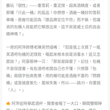
膽玩『個性』——重雪莉、重泥煤、超高酒精度，或者
那種『只此一桶』的孤品！你想想，酒廠一桶好的雪莉
單桶，原廠可能因為『跟品牌定位不符』而不裝，但識
貨的包桶人就能把它解放出來，這不就是威士忌的自由
精神嗎？」
一旁的阿萍師傅老陳突然插嘴：「但是我上次買了一瓶
某酒吧包桶的泥煤款，喝起來根本就是消毒水！這又怎
麼說？」阿豪眼神一沉：「那就是踩雷了。記住，包桶
不是保證書。有些酒吧老闆自己也不懂，只想靠『包
桶』兩個字抬高售價，用的桶可能是酒廠不要的『問題
桶』或是過度氧化、風味失衡。所以——挑IB，你要挑
『人』。」
阿萍這時舉起酒杯，聞香後喝了一大口，瞬間雙眼睜