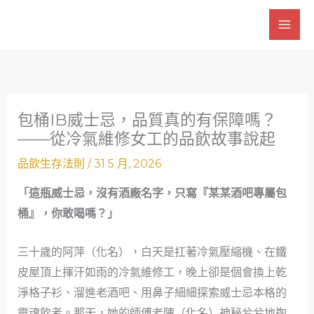
跳
至
主
要
內
容
包桶IB威士忌，品質真的有保障嗎？
——從冷氣維修女工的品飲故事說起
品飲生存法則
/
31 5 月, 2026
「這瓶威士忌，沒有酒廠名字，只寫『某某酒吧專屬包
桶』，你敢喝嗎？」
三十歲的阿萍（化名），白天是扛著冷氣壓縮機、在鐵
皮屋頂上揮汗如雨的冷氣維修工，晚上卻是個會換上乾
淨格子衫、溜進老酒吧、用鼻子細細探索威士忌本格的
靈魂飲者。那天，她的師傅老陳（化名）神秘兮兮地掏