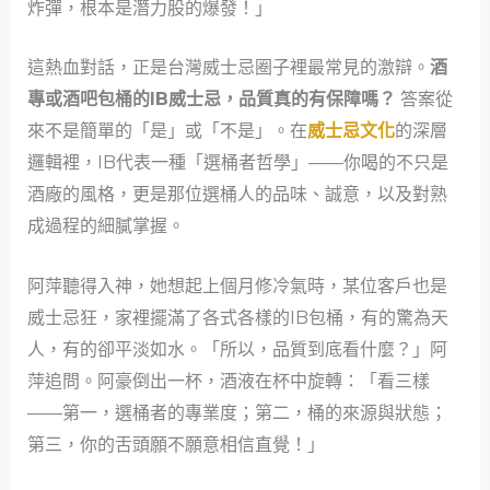
炸彈，根本是潛力股的爆發！」
這熱血對話，正是台灣威士忌圈子裡最常見的激辯。
酒
專或酒吧包桶的IB威士忌，品質真的有保障嗎？
答案從
來不是簡單的「是」或「不是」。在
威士忌文化
的深層
邏輯裡，IB代表一種「選桶者哲學」——你喝的不只是
酒廠的風格，更是那位選桶人的品味、誠意，以及對熟
成過程的細膩掌握。
阿萍聽得入神，她想起上個月修冷氣時，某位客戶也是
威士忌狂，家裡擺滿了各式各樣的IB包桶，有的驚為天
人，有的卻平淡如水。「所以，品質到底看什麼？」阿
萍追問。阿豪倒出一杯，酒液在杯中旋轉：「看三樣
——第一，選桶者的專業度；第二，桶的來源與狀態；
第三，你的舌頭願不願意相信直覺！」