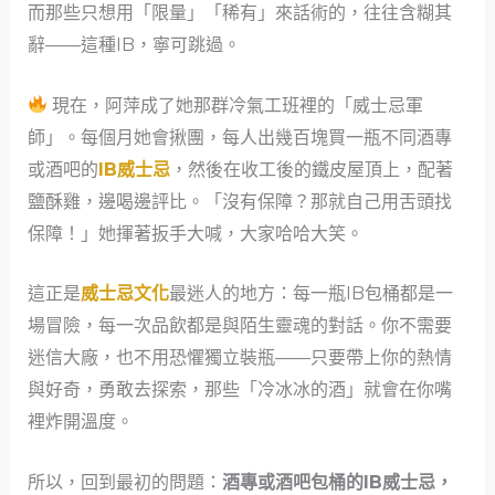
而那些只想用「限量」「稀有」來話術的，往往含糊其
辭——這種IB，寧可跳過。
現在，阿萍成了她那群冷氣工班裡的「威士忌軍
師」。每個月她會揪團，每人出幾百塊買一瓶不同酒專
或酒吧的
IB威士忌
，然後在收工後的鐵皮屋頂上，配著
鹽酥雞，邊喝邊評比。「沒有保障？那就自己用舌頭找
保障！」她揮著扳手大喊，大家哈哈大笑。
這正是
威士忌文化
最迷人的地方：每一瓶IB包桶都是一
場冒險，每一次品飲都是與陌生靈魂的對話。你不需要
迷信大廠，也不用恐懼獨立裝瓶——只要帶上你的熱情
與好奇，勇敢去探索，那些「冷冰冰的酒」就會在你嘴
裡炸開溫度。
所以，回到最初的問題：
酒專或酒吧包桶的IB威士忌，