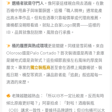
選桶者就是守門人
。像阿豪這樣親自飛去酒廠，在數
百桶中用鼻子與味蕾篩選，這種「職人精神」通常能產
出高水準作品。但有些酒專只靠報價單或代理商推薦，
連桶都沒親眼看過，就貼上自家Logo開賣——這樣的
IB，品質就像刮刮樂，風險自行承擔。
桶的履歷與熟成環境
更是關鍵。同樣是雪莉桶，來自
Oloroso還是Palo Cortado？首次裝填還是再填？倉庫
是鋪地式還是貨架式？這些細節直接左右風味的厚度與
層次。專業的
獨立裝瓶商
甚至會在酒標上揭露桶號、裝
瓶日期、桶型等資訊，讓品飲者能「追劇」般追蹤每一
滴酒的來歷。
老陳越聽越熱血：「所以IB不一定比較差，反而有時
候比原廠更好喝？」阿豪拍桌：「對啦！酒廠裝瓶
（OB）講求一致性，要維持品牌調性；但IB包桶可以大