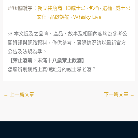
###關鍵字：
獨立裝瓶商
·
IB威士忌
·
包桶
·
選桶
·
威士忌
文化
·
品飲評論
·
Whisky Live
※ 本文提及之品牌、產品、故事及相關內容均為參考公
開資訊與網路資料，僅供參考，實際情況請以最新官方
公告及法規為準。
【禁止酒駕，未滿十八歲禁止飲酒】
怎麼辨別網路上真假難分的威士忌老酒？
←
上一篇文章
下一篇文章
→