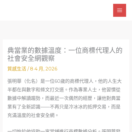
跳
至
主
要
內
容
典當業的數據溫度：一位商標代理人的
社會安全網觀察
質感生活
/
8 4 月, 2026
張明華（化名）是一位60歲的商標代理人，他的人生大
半都在與數字和條文打交道。作為專業人士，他習慣從
數據中解讀趨勢，而最近一次偶然的經歷，讓他對典當
業有了全新認識——不再只是冷冰冰的抵押交易，而是
充滿溫度的社會安全網。
一切始於他協助一家當舖進行商標數據分析。張明華發