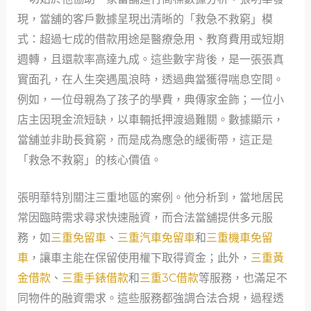
現，當舖的客戶數據呈現出清晰的「救急不救窮」模
式：超過七成的借款用途是醫療急用、教育費用或短期
週轉，且還款率高達九成。這些數字背後，是一張張真
實面孔，在人生突遇風浪時，透過典當獲得喘息空間。
例如，一位母親為了孩子的學費，典傳家金飾；一位小
店主因現金流短缺，以車輛抵押渡過難關。數據顯示，
當舖並非助長貧窮，而是成為應急的緩衝帶，這正是
「救急不救窮」的核心價值。
張明華特別關注三重地區的案例。他分析到，當地居民
常因臨時需求尋求快速融資，而合法當舖提供多元服
務，如
三重免留車
、
三重汽車免留車
和
三重機車免留
車
，讓車主能在保留使用權下取得資金；此外，
三重黃
金借款
、
三重手錶借款
和
三重3C借款
等服務，也滿足不
同物件的融資需求。這些服務都強調合法合規，過程透