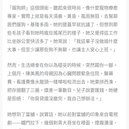
「遛狗師」這個頭銜，聽起來很時尚，像什麼寵物療癒
專家。實際上就是每天清晨、黃昏，風雨無阻，去幫鄰
居們遛狗。基隆多雨，她的膝蓋早就抗議了，但想到那
些毛孩子看到她時瘋狂搖尾巴的樣子，她又覺得這工作
比坐辦公室快活多了。她常說：「我這輩子沒做過什麼
大事，但至少讓那些狗不無聊，也讓主人安心上班。」
然而，生活總會在你以為穩妥的時候，突然踢你一腳。
上個月，陳美鳳的母親因為心臟問題緊急住院，醫藥
費、看護費像水龍頭一樣嘩啦啦流出去。她東拼西湊，
把存摺翻了三遍，還差一筆數目。兒子說要匯錢，她硬
是拒絕：「你房貸還沒繳完，我自己想辦法。」
她想到了當舖。說實話，她以前對當舖的印象來自電視
劇——鐵門拉下，幾個刺青大哥坐在裡面，煙霧瀰漫，