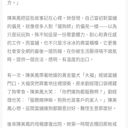
方。」
陳美鳳把這些故事記在心裡。她發現，自己當初對當舖
的偏見，就像很多人對「遛狗師」的偏見一樣——以為
只是玩玩狗，殊不知這是一份需要體力、耐心和責任感
的工作。而當舖，也不只是冷冰冰的典當櫃檯，它更像
社會安全網的最後一道防線，在你被生活壓得喘不過氣
時，提供一個合法、透明、有溫度的出口。
有一次，陳美鳳帶著她遛的黃金獵犬「大福」經過當舖
門口，大福突然興奮地往裡頭衝，原來劉經理口袋裡藏
了狗零食。陳美鳳大笑：「你們連狗都服務啊？」劉經
理也笑：「服務精神嘛，狗狗也是客戶的家人。」陳美
鳳心想，這間當舖連狗都願意討好，難怪生意那麼好。
後來陳美鳳的母親康復出院，她第一時間去贖回那枚戒