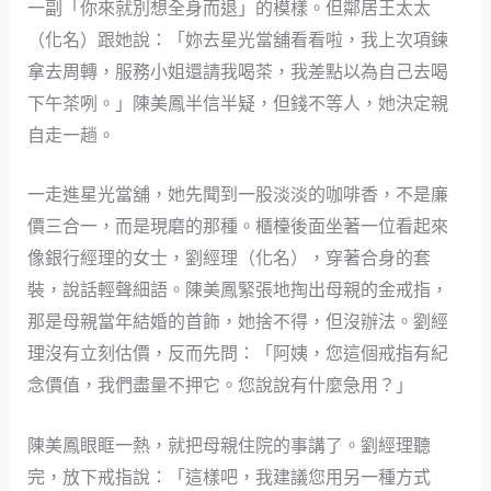
一副「你來就別想全身而退」的模樣。但鄰居王太太
（化名）跟她說：「妳去星光當舖看看啦，我上次項鍊
拿去周轉，服務小姐還請我喝茶，我差點以為自己去喝
下午茶咧。」陳美鳳半信半疑，但錢不等人，她決定親
自走一趟。
一走進星光當舖，她先聞到一股淡淡的咖啡香，不是廉
價三合一，而是現磨的那種。櫃檯後面坐著一位看起來
像銀行經理的女士，劉經理（化名），穿著合身的套
裝，說話輕聲細語。陳美鳳緊張地掏出母親的金戒指，
那是母親當年結婚的首飾，她捨不得，但沒辦法。劉經
理沒有立刻估價，反而先問：「阿姨，您這個戒指有紀
念價值，我們盡量不押它。您說說有什麼急用？」
陳美鳳眼眶一熱，就把母親住院的事講了。劉經理聽
完，放下戒指說：「這樣吧，我建議您用另一種方式