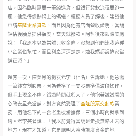
店，因為臨時需要一筆錢進貨，但銀行貸款流程要跑一
週，他急得像熱鍋上的螞蟻。櫃檯人員了解後，建議他
申請
基隆企業貸款
，而且因為他有店面營收證明，當舖
評估後願意提供額度，當天就撥款。阿哲後來跟陳美鳳
說：「我原本以為當舖只收金條，沒想到他們連我這種
小企業也幫忙，而且利息清清楚楚，連我媽都說這家當
舖正派。」
還有一次，陳美鳳的狗友老李（化名）告訴她，他急需
一筆錢交割股票，因為看準了一支股票準備波段操作，
但手上現金不夠，錯過時間就虧大了。他抱著試試看的
心態去星光當舖，對方竟然受理了
基隆股票交割款
業
務，用他名下的一台老重機當擔保，三個小時內就拿到
錢。老李笑著說：「我以前覺得當舖是走投無路才去的
地方，現在才知道，它是聰明人臨時調度資金的地