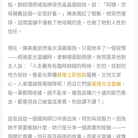
指。劉經理把戒指擦得亮晶晶還給她，說：「阿姨，您
母親戴這個一定很好看。」陳美鳳紅了眼眶，她突然覺
得，這間當舖不僅救了她母親的急，也救了她對人性的
信任。
現在，陳美鳳依然每天清晨遛狗，只是她多了一個習慣
——經過星光當舖時，會朝裡面點個頭。她常跟其他狗
主人說：「人生難免有臨時缺錢的時候，別怕，找對的
地方就好。像星光那種
基隆立即放款
服務，又快又安
心，人家還請我喝咖啡呢！而且它們是
基隆合法當舖
，
每一筆都開收據，絕不亂來。連我這種六十歲的歐巴桑
去，都覺得自己被當成貴賓，你說讚不讚？」
這些話從一個遛狗師口中說出來，特別有說服力。因為
她不需要推銷什麼，她只是分享一個真實的經驗——一
個關於尊嚴、信任與及時雨的故事。而星光當舖，就像