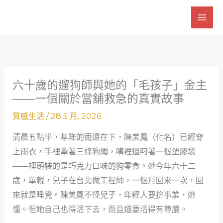
跳
至
主
要
內
容
六十歲的遛狗師與她的「毛孩子」金主
——一個關於當舖救急的真實故事
質感生活
/
28 5 月, 2026
清晨五點半，基隆的雨還在下，陳美鳳（化名）已經穿
上雨衣，手裡牽著三條狗繩，嘴裡還叼著一個塑膠袋
——裡頭裝的是巧克力口味的狗零食。她今年六十二
歲，單親，兒子在台北做工程師，一個月回來一次，回
來就是睡覺。陳美鳳不怪兒子，年輕人要拚事業，她
懂。但她自己也得活下去，而且還要活得有尊嚴。