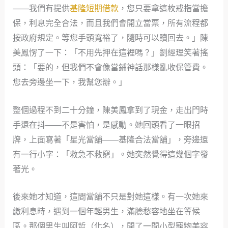
——我們有提供
基隆短期借款
，您只要拿這枚戒指當擔
保，利息完全合法，而且我們會開立當票，所有流程都
按政府規定。等您手頭寬裕了，隨時可以贖回去。」陳
美鳳愣了一下：「不用先押在這裡嗎？」劉經理笑著搖
頭：「要的，但我們不會像當鋪神話那樣亂收保管費。
您去旁邊坐一下，我幫您辦。」
整個過程不到二十分鐘，陳美鳳拿到了現金，走出門時
手還在抖——不是害怕，是感動。她回頭看了一眼招
牌，上面寫著「星光當舖——基隆合法當舖」，旁邊還
有一行小字：「救急不救窮」。她突然覺得這幾個字發
著光。
後來她才知道，這間當舖不只是對她這樣。有一次她來
繳利息時，遇到一個年輕男生，滿臉愁容地坐在等候
區。那個男生叫阿哲（化名），開了一間小型寵物美容