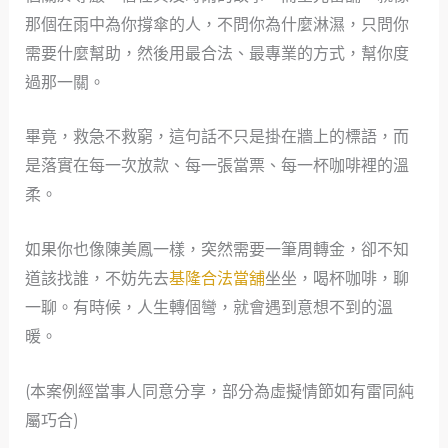
那個在雨中為你撐傘的人，不問你為什麼淋濕，只問你
需要什麼幫助，然後用最合法、最專業的方式，幫你度
過那一關。
畢竟，救急不救窮，這句話不只是掛在牆上的標語，而
是落實在每一次放款、每一張當票、每一杯咖啡裡的溫
柔。
如果你也像陳美鳳一樣，突然需要一筆周轉金，卻不知
道該找誰，不妨先去
基隆合法當舖
坐坐，喝杯咖啡，聊
一聊。有時候，人生轉個彎，就會遇到意想不到的溫
暖。
(本案例經當事人同意分享，部分為虛擬情節如有雷同純
屬巧合)