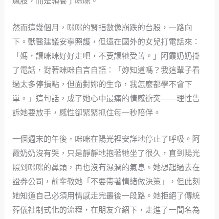
飆股，而是領養了咪咪。
然而這幾個月，咪咪的腎指數像崩跌的台股，一路向
下。獸醫建議安寧照護，但遠在國外的女兒打電話來：
「媽，讓咪咪好好走吧，不要讓牠受苦。」阿霞奶奶掛
了電話，對著咪咪自言自語：「妳知道嗎？我這輩子看
過太多停損點，但面對妳的生命，我怎麼都學不會下
單。」這句話，成了她心中最痛的情感衝突——理性告
訴她要放手，感性卻緊緊抓住每一秒陪伴。
一個週末的午後，咪咪在陽光裡安詳地停止了呼吸。阿
霞奶奶沒有哭，只是靜靜地抱著牠坐了很久，直到陽光
照到咪咪的鼻頭，再也沒有濕潤的氣息。她想起過去在
證券公司，前輩教她「不要帶著情緒做決策」，但此刻
她知道自己必須用情感走完最後一段路。她拒絕了傳統
葬儀社制式化的流程，在朋友介紹下，走進了一間名為