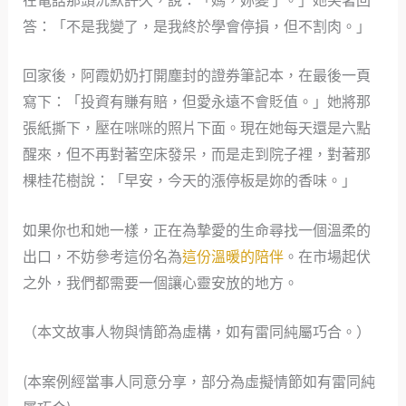
在電話那頭沉默許久，說：「媽，妳變了。」她笑著回
答：「不是我變了，是我終於學會停損，但不割肉。」
回家後，阿霞奶奶打開塵封的證券筆記本，在最後一頁
寫下：「投資有賺有賠，但愛永遠不會貶值。」她將那
張紙撕下，壓在咪咪的照片下面。現在她每天還是六點
醒來，但不再對著空床發呆，而是走到院子裡，對著那
棵桂花樹說：「早安，今天的漲停板是妳的香味。」
如果你也和她一樣，正在為摯愛的生命尋找一個溫柔的
出口，不妨參考這份名為
這份溫暖的陪伴
。在市場起伏
之外，我們都需要一個讓心靈安放的地方。
（本文故事人物與情節為虛構，如有雷同純屬巧合。）
(本案例經當事人同意分享，部分為虛擬情節如有雷同純