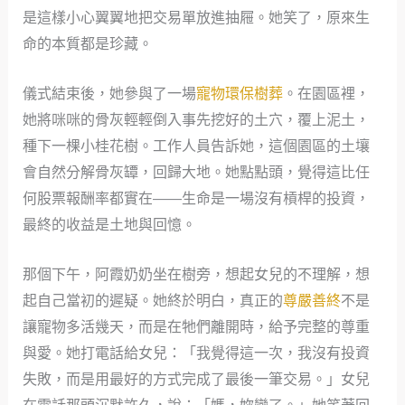
是這樣小心翼翼地把交易單放進抽屜。她笑了，原來生
命的本質都是珍藏。
儀式結束後，她參與了一場
寵物環保樹葬
。在園區裡，
她將咪咪的骨灰輕輕倒入事先挖好的土穴，覆上泥土，
種下一棵小桂花樹。工作人員告訴她，這個園區的土壤
會自然分解骨灰罈，回歸大地。她點點頭，覺得這比任
何股票報酬率都實在——生命是一場沒有槓桿的投資，
最終的收益是土地與回憶。
那個下午，阿霞奶奶坐在樹旁，想起女兒的不理解，想
起自己當初的遲疑。她終於明白，真正的
尊嚴善終
不是
讓寵物多活幾天，而是在牠們離開時，給予完整的尊重
與愛。她打電話給女兒：「我覺得這一次，我沒有投資
失敗，而是用最好的方式完成了最後一筆交易。」女兒