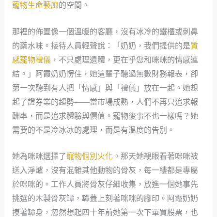
寵物生命藝廊
的空間。
那裡的佈置像一個溫暖的客廳，沒有冰冷的鐵櫃或刺鼻
的藥水味。接待人員輕聲說：「奶奶，我們提供的是
質
感寵物禮儀
，不只處理遺體，更在乎您和咪咪的情感連
結。」阿霞奶奶愣住，她這輩子聽過無數財務報表，卻
第一次聽到有人把「情感」與「禮儀」放在一起。她想
起了證券業的趨勢——當市場成熟，人們不再只追求報
酬率，而是追求體驗與價值。寵物後事不也一樣嗎？她
需要的不是冷冰冰的處理，而是有溫度的告別。
她為咪咪選擇了
寵物個別火化
。那天她親眼看著咪咪被
送入淨爐，沒有混雜其他動物的骨灰，每一縷都是專屬
於咪咪的。工作人員將骨灰仔細收集，放進一個她事先
挑選的木製骨灰罈，罈蓋上刻著咪咪的腳印。阿霞奶奶
摸著罈身，忽然想起四十年前她第一次下單買股票，也