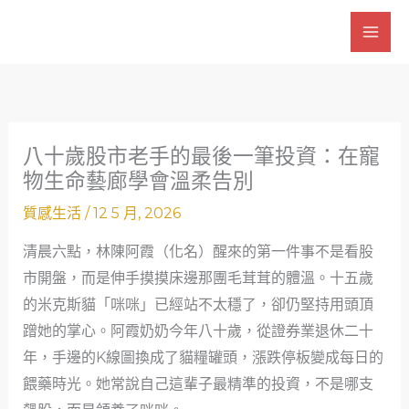
跳
至
主
要
內
容
八十歲股市老手的最後一筆投資：在寵
物生命藝廊學會溫柔告別
質感生活
/
12 5 月, 2026
清晨六點，林陳阿霞（化名）醒來的第一件事不是看股
市開盤，而是伸手摸摸床邊那團毛茸茸的體溫。十五歲
的米克斯貓「咪咪」已經站不太穩了，卻仍堅持用頭頂
蹭她的掌心。阿霞奶奶今年八十歲，從證券業退休二十
年，手邊的K線圖換成了貓糧罐頭，漲跌停板變成每日的
餵藥時光。她常說自己這輩子最精準的投資，不是哪支