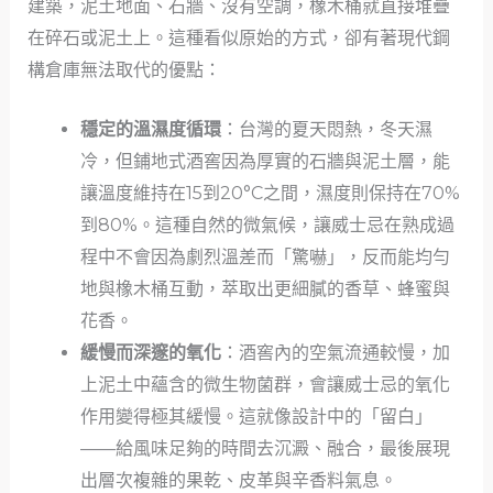
建築，泥土地面、石牆、沒有空調，橡木桶就直接堆疊
在碎石或泥土上。這種看似原始的方式，卻有著現代鋼
構倉庫無法取代的優點：
穩定的溫濕度循環
：台灣的夏天悶熱，冬天濕
冷，但鋪地式酒窖因為厚實的石牆與泥土層，能
讓溫度維持在15到20°C之間，濕度則保持在70%
到80%。這種自然的微氣候，讓威士忌在熟成過
程中不會因為劇烈溫差而「驚嚇」，反而能均勻
地與橡木桶互動，萃取出更細膩的香草、蜂蜜與
花香。
緩慢而深邃的氧化
：酒窖內的空氣流通較慢，加
上泥土中蘊含的微生物菌群，會讓威士忌的氧化
作用變得極其緩慢。這就像設計中的「留白」
——給風味足夠的時間去沉澱、融合，最後展現
出層次複雜的果乾、皮革與辛香料氣息。