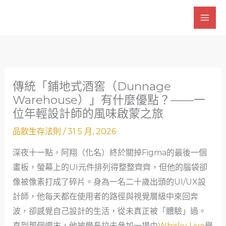
跳
至
主
要
內
容
傳統「鋪地式酒窖（Dunnage
Warehouse）」有什麼優點？——一
位年輕設計師的風味啟蒙之旅
品飲生存法則
/
31 5 月, 2026
深夜十一點，阿翔（化名）終於關掉Figma的最後一個
畫板，螢幕上的UI元件排列得整整齊齊，但他的腦袋卻
像被像素打成了碎片。身為一名二十歲出頭的UI/UX設
計師，他每天都在使用者的路徑與視覺層級中來回奔
波，卻感覺自己設計的生活，從未真正被「體驗」過。
直到那個週末，他被學長拉去參加一場由
Whisky Live
舉