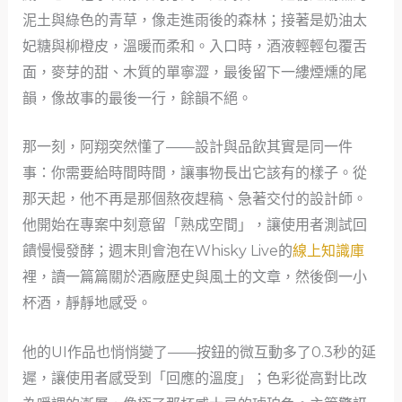
泥土與綠色的青草，像走進雨後的森林；接著是奶油太
妃糖與柳橙皮，溫暖而柔和。入口時，酒液輕輕包覆舌
面，麥芽的甜、木質的單寧澀，最後留下一縷煙燻的尾
韻，像故事的最後一行，餘韻不絕。
那一刻，阿翔突然懂了——設計與品飲其實是同一件
事：你需要給時間時間，讓事物長出它該有的樣子。從
那天起，他不再是那個熬夜趕稿、急著交付的設計師。
他開始在專案中刻意留「熟成空間」，讓使用者測試回
饋慢慢發酵；週末則會泡在Whisky Live的
線上知識庫
裡，讀一篇篇關於酒廠歷史與風土的文章，然後倒一小
杯酒，靜靜地感受。
他的UI作品也悄悄變了——按鈕的微互動多了0.3秒的延
遲，讓使用者感受到「回應的溫度」；色彩從高對比改