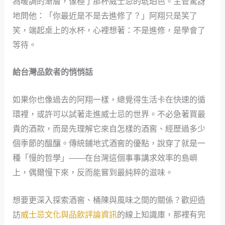
為暖調的漸層，像極了那杯威士忌的琥珀色。主管驚訝
地問他：「你最近是不是去進修了？」阿翔只是笑了
笑，端起桌上的水杯，心裡想著：不是進修，是學會了
等待。
給台灣品飲者的悄悄話
如果你也像過去的阿翔一樣，總覺得生活卡在快速的循
環裡，或許可以試著走進威士忌的世界。不必急著買最
貴的酒款，而是先理解它來自怎樣的酒窖、經歷過多少
個季節的醞釀。傳統鋪地式酒窖的優點，說穿了就是一
種「慢的哲學」——在台灣這個事事講求效率的島嶼
上，偶爾慢下來，反而能嘗到最純粹的滋味。
想要更深入探索酒窖、桶陳與風味之間的關係？歡迎造
訪
威士忌文化與品飲評論資訊
的線上知識庫，那裡有完