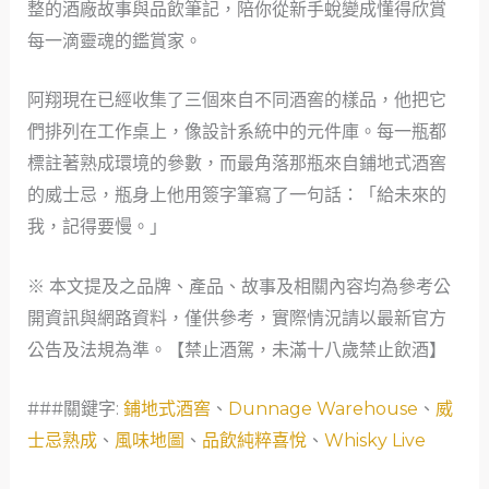
整的酒廠故事與品飲筆記，陪你從新手蛻變成懂得欣賞
每一滴靈魂的鑑賞家。
阿翔現在已經收集了三個來自不同酒窖的樣品，他把它
們排列在工作桌上，像設計系統中的元件庫。每一瓶都
標註著熟成環境的參數，而最角落那瓶來自鋪地式酒窖
的威士忌，瓶身上他用簽字筆寫了一句話：「給未來的
我，記得要慢。」
※ 本文提及之品牌、產品、故事及相關內容均為參考公
開資訊與網路資料，僅供參考，實際情況請以最新官方
公告及法規為準。【禁止酒駕，未滿十八歲禁止飲酒】
###關鍵字:
鋪地式酒窖
、
Dunnage Warehouse
、
威
士忌熟成
、
風味地圖
、
品飲純粹喜悅
、
Whisky Live