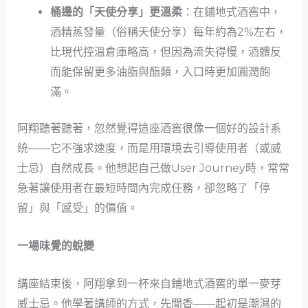
桶邊的「天使分享」更溫柔
：在鋪地式酒窖中，
酒精蒸發量（俗稱天使分享）每年約為2%左右，
比現代控溫倉庫略高，但因為流失得慢，酒體反
而能保留更多油脂與酯類，入口時更加圓潤飽
滿。
阿翔聽著聽著，忽然覺得這座酒窖很像一個好的設計系
統——它不強求速度，而是用環境去引導使用者（或威
士忌）自然成長。他想起自己做User Journey時，常常
急著讓使用者在最短時間內完成任務，卻忽略了「停
留」與「感受」的價值。
一場味覺的蛻變
講座結束後，阿翔拿到一杯來自鋪地式酒窖的單一麥芽
威士忌。他學著講師的方式，先聞香——起初是潮濕的