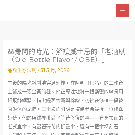
跳
至
主
要
內
容
傘骨間的時光：解讀威士忌的「老酒感
（Old Bottle Flavor / OBE）」
品飲生存法則
/
31 5 月, 2026
午後的陽光斜斜地穿過騎樓，在阿明（化名）的工作台
上鋪成一張金黃的毯。他正專注地將一根斷裂的傘骨用
細銅絲纏緊，指尖繞著金屬與棉線，彷彿在修補一段被
雨淋濕的記憶。二十歲的阿明是這條老街最後一位修傘
師傅，他的店鋪裡掛滿了等待修復的傘——有黑布面的
老式直傘、有綴著碎花的折疊傘，還有一把傘柄刻著