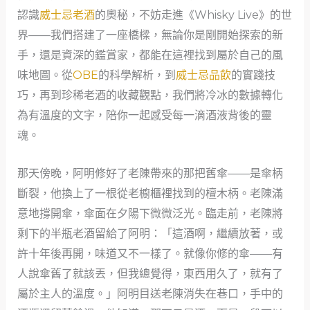
認識
威士忌老酒
的奧秘，不妨走進《Whisky Live》的世
界——我們搭建了一座橋樑，無論你是剛開始探索的新
手，還是資深的鑑賞家，都能在這裡找到屬於自己的風
味地圖。從
OBE
的科學解析，到
威士忌品飲
的實踐技
巧，再到珍稀老酒的收藏觀點，我們將冷冰的數據轉化
為有溫度的文字，陪你一起感受每一滴酒液背後的靈
魂。
那天傍晚，阿明修好了老陳帶來的那把舊傘——是傘柄
斷裂，他換上了一根從老櫥櫃裡找到的檀木柄。老陳滿
意地撐開傘，傘面在夕陽下微微泛光。臨走前，老陳將
剩下的半瓶老酒留給了阿明：「這酒啊，繼續放著，或
許十年後再開，味道又不一樣了。就像你修的傘——有
人說傘舊了就該丟，但我總覺得，東西用久了，就有了
屬於主人的溫度。」阿明目送老陳消失在巷口，手中的