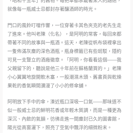
「昭和十五年」的舊物。每把傘都承載著某人的路途，
就像每一瓶威士忌都封存著釀酒師的時光。
門口的風鈴叮噹作響，一位穿著卡其色夾克的老先生走
了進來。他叫老陳（化名），是阿明的常客，每回來都
帶著不同的故事與一瓶酒。這天，老陳從帆布袋裡拿出
一隻佈滿灰塵的深色酒瓶，瓶身標籤已有些斑駁，隱約
可見一支豎立的酒廠徽章。「阿明，你看看這個——我
父親留下的，聽說是他三十年前在蘇格蘭買的。」老陳
小心翼翼地旋開軟木塞，一股潮濕木頭、舊書頁與乾燥
果乾的香氣瞬間瀰漫了小小的修傘舖。
阿明放下手中的傘，湊近瓶口深吸一口氣——那味道不
似一般威士忌的鮮明花香或年輕木質調，而是一種更為
深沉、內斂的氣韻，彷彿走進一間塵封已久的圖書館，
陽光從高窗灑下，照亮了空氣中飄浮的細微粉末。