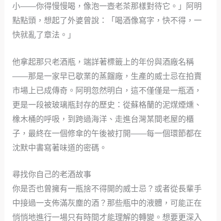
小——你得慢慢喝，像泡一壺老茶那樣對待它。」阿明
點點頭，想起了外婆曾說：「喝酒像寫字，快不得，一
快就亂了章法。」
他拿起那只老酒瓶，端詳著標籤上的年份與酒廠名稱
——那是一家早已歇業的蒸餾廠，生產的威士忌在拍賣
市場上已成傳奇。阿明忽然明白，這不僅僅是一瓶酒，
更是一段被玻璃瓶封存的歷史：從蘇格蘭的泥煤煙燻、
橡木桶的呼吸，到跨過海洋、走進台灣某間老屋的櫃
子，最終在一個修傘的午後被打開——每一個環節都在
沈默中書寫著味道的密碼。
尋找你自己的老酒故事
你是否也曾擁有一瓶捨不得開的威士忌？或者從長輩手
中接過一支佈滿灰塵的酒？那些瓶中的液體，可能正在
悄悄地進行一場只有時間才能理解的轉變。想要更深入