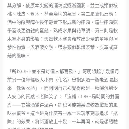
與分解，使原本尖銳的酒精感逐漸圓潤，並生成類似核
桃、陳皮、舊木、甚至烏梅的氣息。第二是酯化反應：
酒中的酸與醇在長年靜置下形成新的酯類，這些酯類賦
予酒液更複雜的蜜餞、熟成水果與花草調。第三則是軟
木塞本身的影響：天然軟木塞會釋放出少量的單寧與揮
發性物質，與酒液交融，帶來類似乾燥茶葉、皮革或蘑
菇的風味。
「所以OBE並不是每個人都喜歡，」阿明想起了幾個月
前另一位年輕客人小惠（化名）曾抱怨過一瓶老酒喝起
來「像舊衣櫃」，而阿明自己卻覺得那是一種深沉到令
人安心的質感。老陳笑了：「沒錯，OBE是時間的雙面
刃——它讓酒變得溫柔，卻也可能讓某些較為纖細的風
味被覆蓋。這也是為什麼有些威士忌玩家刻意追求『瓶
陳』的效果，將新酒放上十幾二十年再開，就是想體驗