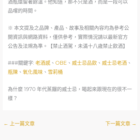
酒瓶還留著餘溫。他知道，那不只是酒，而是一段可以
品嚐的時間。
※ 本文提及之品牌、產品、故事及相關內容均為參考公
開資訊與網路資料，僅供參考，實際情況請以最新官方
公告及法規為準。【禁止酒駕，未滿十八歲禁止飲酒】
###關鍵字:
老酒感
、
OBE
、
威士忌品飲
、
威士忌老酒
、
瓶陳
、
氧化風味
、
雪莉桶
為什麼 1970 年代蒸餾的威士忌，喝起來跟現在的很不一
樣？
←
上一篇文章
下一篇文章
→