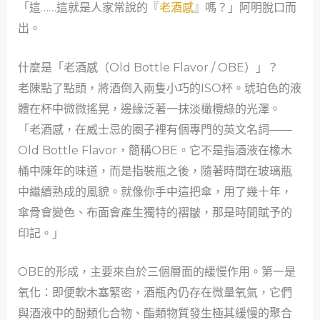
「這……這就是人家常說的『
老酒感
』嗎？」阿明脫口而
出。
什麼是「老酒感（Old Bottle Flavor / OBE）」？
老陳點了點頭，將酒倒入兩隻小巧的ISO杯。琥珀色的液
體在杯中微微搖晃，邊緣泛著一抹淡橄欖綠的光澤。
「老酒感，在威士忌的圈子裡有個專門的英文名詞——
Old Bottle Flavor，簡稱OBE。它不是指酒液在橡木
桶中陳年的味道，而是指裝瓶之後，隨著時間在玻璃瓶
中繼續熟成的風貌。就像你手中這把傘，用了幾十年，
傘骨會變色、布面會產生獨特的褶皺，那是時間賦予的
印記。」
OBE的形成，主要來自於三個層面的緩慢作用。第一是
氧化：即便軟木塞緊密，酒瓶內仍存在微量氧氣，它們
與酒液中的酚類化合物、酯類物質發生極其緩慢的聚合