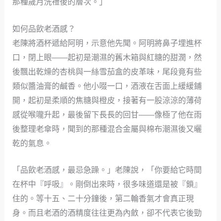
那種歲月洗禮後的層次。」
如何品飲老酒感？
老陳將酒杯遞給阿明，示意他先聞。阿明將鼻子埋進杯
口，閉上眼——起初是潮濕的舊木箱與紅糖的甜潤，然
後飄出乾燥的杏桃與一絲雪茄盒的皮革味，尾段竟有些
類似醬油膏的鹹香。他小啜一口，酒液在舌面上緩緩鋪
開，起初是柔順的焦糖與橙皮，接著有一股涼涼的薄荷
感從喉嚨升起，最後留下長長的回甘——像極了他在雨
後整理老傘時，聞到的那種混合金屬與棉布潮濕後又曬
乾的氣息。
「品飲老酒感，最忌急躁。」老陳說，「你要給它時間
在杯中『呼吸』。剛倒出來時，很多味道還是被『鎖』
住的。等十五、二十分鐘後，第二輪香氣才會真正現
身。而且老酒的酒精度往往更為內斂，卻不代表它後勁