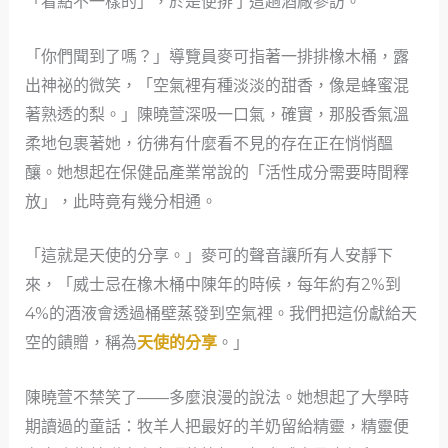
「看點不一樣的」，於是便排了這趟酒廠參訪。
「你們聞到了嗎？」導覽員麥可指著一排排橡木桶，露
出神祕的微笑，「空氣裡有種淡淡的甜香，像是蜂蜜混
著熟透的梨。」陳曉萱深吸一口氣，確實，那股香氣溫
柔地包裹著她，彷彿有什麼看不見的存在正在悄悄醞
釀。她想起在保健品產業常說的「活性成分需要時間釋
放」，此時竟有幾分相通。
「這就是天使的分享。」麥可的聲音讓所有人安靜下
來，「威士忌在橡木桶中陳年的時候，每年約有2%到
4%的酒液會透過桶壁蒸發到空氣裡。我們把這份獻給天
空的饋贈，稱為
天使的分享
。」
陳曉萱不禁笑了——多麼浪漫的說法。她想起了大學時
期讀過的童話：牧羊人把最好的羊奶留給精靈，精靈便