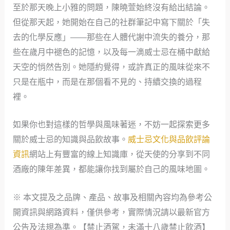
至於那天晚上小雅的問題，陳曉萱始終沒有給出結論。
但從那天起，她開始在自己的社群筆記中寫下關於「失
去的化學反應」——那些在人體代謝中流失的養分，那
些在歲月中褪色的記憶，以及每一滴威士忌在桶中獻給
天空的悄然告別。她隱約覺得，或許真正的風味從來不
只是在瓶中，而是在那個看不見的、持續交換的過程
裡。
如果你也對這樣的哲學與風味著迷，不妨一起探索更多
關於威士忌的知識與品飲故事。
威士忌文化與品飲評論
資訊
網站上有豐富的線上知識庫，從天使的分享到不同
酒廠的陳年差異，都能讓你找到屬於自己的風味地圖。
※ 本文提及之品牌、產品、故事及相關內容均為參考公
開資訊與網路資料，僅供參考，實際情況請以最新官方
公告及法規為準。【禁止酒駕，未滿十八歲禁止飲酒】