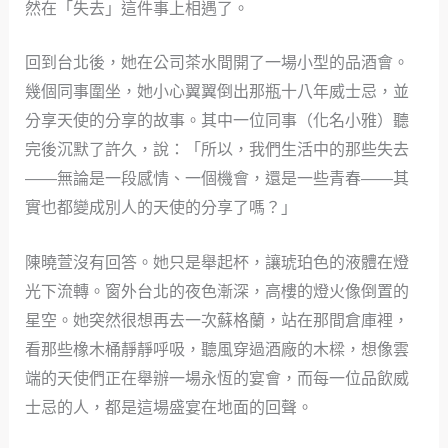
然在「失去」這件事上相遇了。
回到台北後，她在公司茶水間開了一場小型的品酒會。
幾個同事圍坐，她小心翼翼倒出那瓶十八年威士忌，並
分享天使的分享的故事。其中一位同事（化名小雅）聽
完後沉默了許久，說：「所以，我們生活中的那些失去
——無論是一段感情、一個機會，還是一些青春——其
實也都變成別人的天使的分享了嗎？」
陳曉萱沒有回答。她只是舉起杯，讓琥珀色的液體在燈
光下流轉。窗外台北的夜色漸深，高樓的燈火像倒置的
星空。她突然很想再去一次蘇格蘭，站在那間倉庫裡，
看那些橡木桶靜靜呼吸，聽風穿過酒廠的木樑，想像雲
端的天使們正在舉辦一場永恆的宴會，而每一位品飲威
士忌的人，都是這場盛宴在地面的回聲。