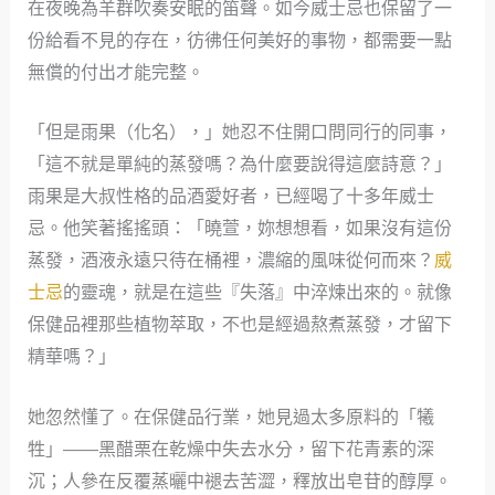
在夜晚為羊群吹奏安眠的笛聲。如今威士忌也保留了一
份給看不見的存在，彷彿任何美好的事物，都需要一點
無償的付出才能完整。
「但是雨果（化名），」她忍不住開口問同行的同事，
「這不就是單純的蒸發嗎？為什麼要說得這麼詩意？」
雨果是大叔性格的品酒愛好者，已經喝了十多年威士
忌。他笑著搖搖頭：「曉萱，妳想想看，如果沒有這份
蒸發，酒液永遠只待在桶裡，濃縮的風味從何而來？
威
士忌
的靈魂，就是在這些『失落』中淬煉出來的。就像
保健品裡那些植物萃取，不也是經過熬煮蒸發，才留下
精華嗎？」
她忽然懂了。在保健品行業，她見過太多原料的「犧
牲」——黑醋栗在乾燥中失去水分，留下花青素的深
沉；人參在反覆蒸曬中褪去苦澀，釋放出皂苷的醇厚。