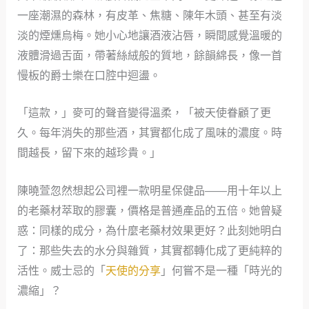
一座潮濕的森林，有皮革、焦糖、陳年木頭、甚至有淡
淡的煙燻烏梅。她小心地讓酒液沾唇，瞬間感覺溫暖的
液體滑過舌面，帶著絲絨般的質地，餘韻綿長，像一首
慢板的爵士樂在口腔中迴盪。
「這款，」麥可的聲音變得溫柔，「被天使眷顧了更
久。每年消失的那些酒，其實都化成了風味的濃度。時
間越長，留下來的越珍貴。」
陳曉萱忽然想起公司裡一款明星保健品——用十年以上
的老藥材萃取的膠囊，價格是普通產品的五倍。她曾疑
惑：同樣的成分，為什麼老藥材效果更好？此刻她明白
了：那些失去的水分與雜質，其實都轉化成了更純粹的
活性。威士忌的「
天使的分享
」何嘗不是一種「時光的
濃縮」？