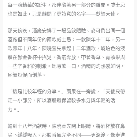
每一滴精華的誕生，都伴隨著另一部分的離開。威士忌
也是如此，只是離開了更詩意的名字——獻給天使。
那天傍晚，酒廠安排了一場品飲體驗。麥可倒出同一個
酒廠但不同年份的兩款威士忌：一款陳年十二年，另一
款陳年十八年。陳曉萱先拿起十二年酒款，琥珀色的液
體在鬱金香杯中搖晃，香氣奔放，帶著香草、青蘋果與
一些辛香料的刺激。她啜飲一口，酒精的灼熱感鮮明，
尾韻短促而俐落。
「這是比較年輕的分享。」雨果在一旁說，「天使只帶
走一小部分，所以酒體還保留較多水分與年輕的活
力。」
輪到十八年酒款時，陳曉萱先閉上眼睛，將酒杯放在鼻
尖下緩緩吸入。那股香氣完全不同——更深邃，像走進