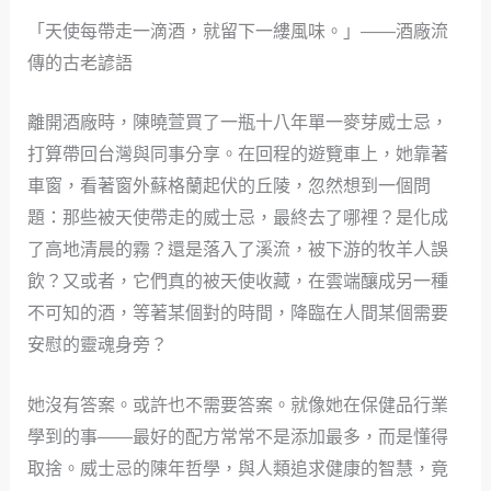
「天使每帶走一滴酒，就留下一縷風味。」——酒廠流
傳的古老諺語
離開酒廠時，陳曉萱買了一瓶十八年單一麥芽威士忌，
打算帶回台灣與同事分享。在回程的遊覽車上，她靠著
車窗，看著窗外蘇格蘭起伏的丘陵，忽然想到一個問
題：那些被天使帶走的威士忌，最終去了哪裡？是化成
了高地清晨的霧？還是落入了溪流，被下游的牧羊人誤
飲？又或者，它們真的被天使收藏，在雲端釀成另一種
不可知的酒，等著某個對的時間，降臨在人間某個需要
安慰的靈魂身旁？
她沒有答案。或許也不需要答案。就像她在保健品行業
學到的事——最好的配方常常不是添加最多，而是懂得
取捨。威士忌的陳年哲學，與人類追求健康的智慧，竟