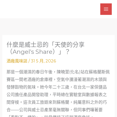
跳
至
主
要
內
容
什麼是威士忌的「天使的分享
（Angel‘s Share）」？
酒廠風味誌
/
31 5 月, 2026
那是一個潮濕的春日午後，陳曉萱(化名)站在蘇格蘭斯佩
賽區一間老酒廠的倉庫裡，空氣中瀰漫著潮濕的木頭與
發酵穀物的氣味。她今年二十三歲，在台北一家保健品
公司擔任產品開發助理，平時總在實驗室與數據報表之
間穿梭。這次員工旅遊來到蘇格蘭，純屬意料之外的巧
合——公司與威士忌產業毫無關聯，但同事們嚷著要