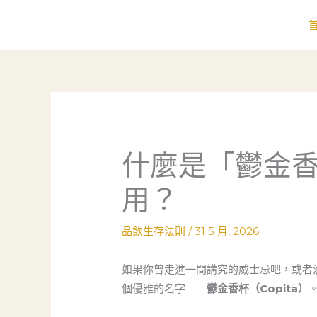
跳
至
主
要
內
容
什麼是「鬱金香
用？
品飲生存法則
/
31 5 月, 2026
如果你曾走進一間講究的威士忌吧，或者
個優雅的名字——
鬱金香杯（Copita）