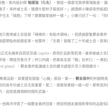
五夜晚，室內設計師
喻國強（化名）
，剛從一個豪宅裝修案場脫身，滿
樣子，來杯威士忌，隨便什麼杯子裝就好。」調酒師小陳卻突然板起
子也太「搞剛」了吧？跟實驗室燒杯一樣。」小陳只回了一句：「你
他只覺得威士忌就是「辣辣的、有點木頭味」，但透過那隻鬱金香杯
韻還帶點肉桂跟皮革。他驚呼：「夭壽！我喝了二十年威士忌，原來
的正式名稱來自西班牙語
copita
，原用於品飲雪莉酒，後來被威士忌
呼吸、釋放芳香分子；杯口內縮，把香氣全部「關」在杯口，一湊近
oned glass），鬱金香杯能讓威士忌的層次感提升至少兩個檔次。
專業品飲，其實還有兩個「心機」原因。第一，
鬱金香杯
的杯腳夠
飲的高年份威士忌尤其重要。第二，視覺效果超～級～好。那修長的
代，這就是調酒師的隱形武器。
。他興沖沖買了一組鬱金香杯回家，想招待朋友展現新學到的品飲知