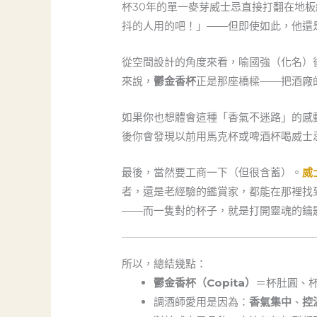
杯30年的單一麥芽威士忌直接打翻在地
抖的人用的吧！」——但即使如此，他還
從空間設計的角度來看，喻國強（化名）
來說，
鬱金香杯
正是那座橋樑——把酒廠
如果你也想體會這種「香氣不迷路」的感
後你會發現以前用馬克杯或啤酒杯喝威士
最後，當然要工商一下（但很含蓄）。
威
者，還是老經驗的鑑賞家，都能在那裡找
——而一隻對的杯子，就是打開靈魂的鑰
所以，總結幾點：
鬱金香杯（Copita）
＝杯肚圓、
調酒師愛用是因為：
香氣集中
、
控