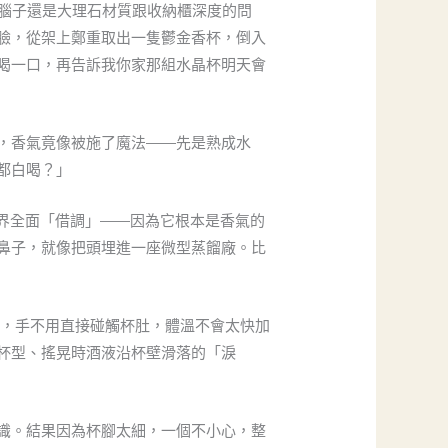
腦子還是大理石材質跟收納櫃深度的問
臉，從架上鄭重取出一隻鬱金香杯，倒入
喝一口，再告訴我你家那組水晶杯明天會
，香氣竟像被施了魔法——先是熟成水
都白喝？」
界全面「借調」——因為它根本是香氣的
鼻子，就像把頭埋進一座微型蒸餾廠。比
長，手不用直接碰觸杯肚，體溫不會太快加
杯型、搖晃時酒液沿杯壁滑落的「淚
識。結果因為杯腳太細，一個不小心，整