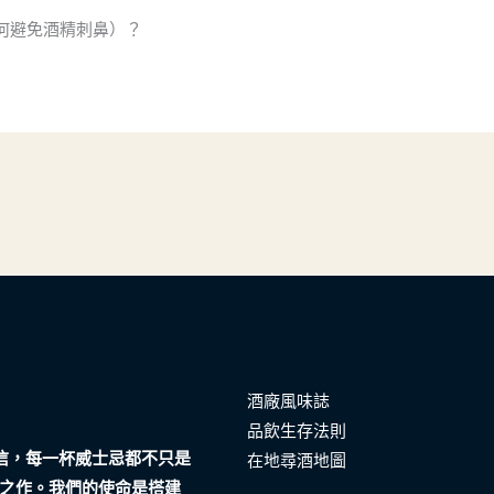
何避免酒精刺鼻）？
酒廠風味誌
品飲生存法則
們相信，每一杯威士忌都不只是
在地尋酒地圖
之作。我們的使命是搭建