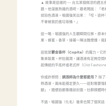
▲ 故事是這樣的 — 台北某個微涼的週
題。他溜進熟識的酒吧，跟老闆說：「老
琥珀色酒液。喻國強笑出來：「哎，這杯
不會被我扔進垃圾桶。」
這一喝，喻國強的人生觀瞬間位移。原本
果、蜂蜜、香草，接著一陣淡雅煙燻，尾
這就是
鬱金香杯（Copita）
的魔力。它
集束裝置。杯肚圓潤，讓酒液有足夠空間
起傳統的平底杯或老式杯（Old Fashi
你或許想問：
調酒師為什麼都愛用？
除了
熱酒液，風味能穩定更久——這對需要慢
腳」，隨便拍都像雜誌封面，社群媒體時
不過，喻國強（化名）後來也鬧了個笑話