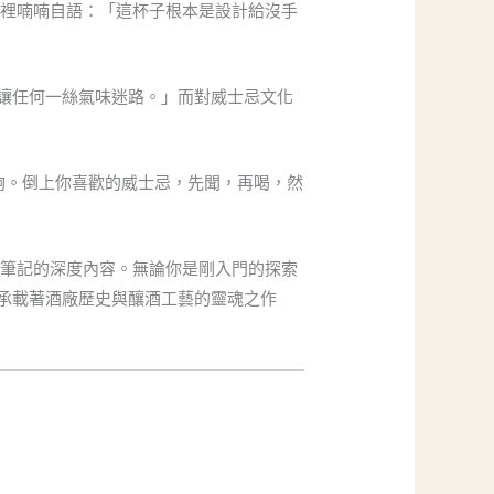
嘴裡喃喃自語：「這杯子根本是設計給沒手
讓任何一絲氣味迷路。」而對威士忌文化
夠。倒上你喜歡的威士忌，先聞，再喝，然
筆記的深度內容。無論你是剛入門的探索
承載著酒廠歷史與釀酒工藝的靈魂之作