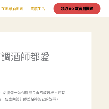
在地尋酒地圖
質感生活
領取 50 款實測圖鑑
麼調酒師都愛
縮、活脫像一朵倒掛鬱金香的玻璃杯。它有
有一位室內設計師差點摔破它的故事。