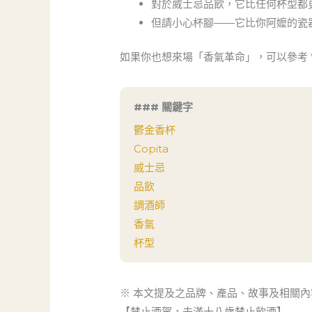
對於威士忌品飲，它比任何杯型都
但請小心杯腳——它比你阿嬤的瓷
如果你也想來場「香氣革命」，可以參考
### 關鍵字
鬱金香杯
Copita
威士忌
品飲
調酒師
香氣
杯型
※ 本文提及之品牌、產品、故事及相關
【禁止酒駕，未滿十八歲禁止飲酒】