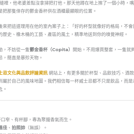
板縫裡，他老婆差點沒拿掃把打他。那天他蹲在地上擦了一個小時，
是把那隻倖存的鬱金香杯供在酒櫃最顯眼的位置。
後來把這道理用在他的室內案子上：「好的杯型就像好的格局，不會
的歷史、橡木桶的工藝、產區的風土，精準地送到你的嗅覺神經。
動，不妨從一隻
鬱金香杯（Copita）
開始。不用爆買整套，一隻就
忌，簡直是暴殄天物。
士忌文化與品飲評論資訊
網站上，有更多關於杯型、品飲技巧、酒款
到屬於自己的風味地圖。我們相信每一杯威士忌都不只是飲品，而是
匙。
杯口窄、有杯腳，專為聚攏香氣而生。
溫佳
、
拍照帥
（無誤）。