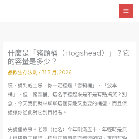
跳
至
主
要
內
容
什麼是「豬頭桶（Hogshead）」？它
的容量是多少？
品飲生存法則
/
31 5 月, 2026
哎，說到威士忌，你一定聽過「雪莉桶」、「波本
桶」，但「豬頭桶」這名字聽起來是不是有點搞笑？別
急，今天我們就來聊聊這個有趣又重要的桶型，而且保
證讓你從此對它刮目相看。
先說個故事。老陳（化名）今年剛滿五十，年輕時是無
人機研發工程師，這幾年轉戰低空經濟顧問，專門幫物