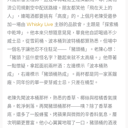
流公司規劃空中配送路線。朋友都笑他「飛在天上的
人」，連喝酒都要挑有「高度」的。上個月老陳受邀參
加一場由
Whisky Live
主辦的品飲會，主題是「探索桶
中乾坤」。他本來只想隨意晃晃，畢竟他自認喝過不少
威士忌，從雪莉桶、波本桶到波特桶都算熟悉，但場中
一個名字讓他忍不住駐足——「豬頭桶」。老陳心想：
「豬頭？這什麼怪名字？聽起來就不太高級。」他帶著
一點懷疑，拿起面前兩杯酒：左邊標示「波本桶熟
成」，右邊標示「豬頭桶熟成」。兩杯都是同一家蒸餾
廠、同年份的單一麥芽威士忌，只差在桶型。
老陳先聞波本桶那杯，熟悉的香草、椰絲與柑橘香氣撲
鼻，乾淨俐落。再聞豬頭桶那杯——咦？除了香草基
底，還多了一股蜂蜜、烤蘋果與微微的辛香料氣息，層
次明顯更豐富。他小心翼翼地啜了一口，豬頭桶的酒液