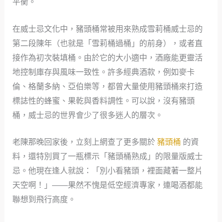
平衡。
在威士忌文化中，豬頭桶常被用來熟成雪莉桶威士忌的
第二段陳年（也就是「雪莉桶過桶」的前身），或者直
接作為初次裝填桶。由於它的大小適中，酒廠能更靈活
地控制庫存與風味一致性。許多經典酒款，例如麥卡
倫、格蘭多納、亞伯樂等，都曾大量使用豬頭桶來打造
標誌性的蜂蜜、果乾與香料調性。可以說，沒有豬頭
桶，威士忌的世界會少了很多迷人的層次。
老陳那晚回家後，立刻上網查了更多關於
豬頭桶
的資
料，還特別買了一瓶標示「豬頭桶熟成」的限量版威士
忌。他現在逢人就說：「別小看豬頭，裡面藏著一整片
天空啊！」——果然不愧是低空經濟專家，連喝酒都能
聯想到飛行高度。