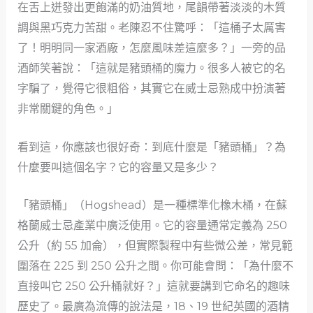
在舌上迸發出更飽滿的奶油質地，尾韻帶著淡淡的木質
調與黑巧克力苦甜。老陳忍不住驚呼：「這桶子太厲害
了！明明同一家酒廠，怎麼風味差這麼多？」一旁的品
酒師笑著說：「這就是豬頭桶的魔力。很多人被它的名
字騙了，覺得它很粗俗，其實它在威士忌熟成中扮演著
非常關鍵的角色。」
看到這，你應該也很好奇：到底什麼是「豬頭桶」？為
什麼要叫這個名字？它的容量又是多少？
「豬頭桶」（Hogshead）是一種標準化橡木桶，在蘇
格蘭威士忌產業中廣泛使用。它的容量通常定義為 250
公升（約 55 加侖），但實際製程中有些微公差，常見範
圍落在 225 到 250 公升之間。你可能會問：「為什麼不
直接叫它 250 公升桶就好？」這就要講到它命名的趣味
歷史了。最廣為流傳的說法是，18、19 世紀英國的酒精