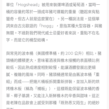
單位「Hogshead」被用來裝運啤酒或葡萄酒，當時一
桶的容量約等於一頭成年豬可運載的重量（聽起來有點
獵奇，但古人就是這麼實在）。另一種說法是，這個單
詞來自古北歐語的「hogg」，意指某種大型容器，與豬
無關。不過對我們現代威士忌愛好者來說，重點不在名
字，而是它的桶型結構。
與常見的波本桶（美國標準桶，約 200 公升）相比，豬
頭桶的體積更大，意味著酒液與橡木接觸的表面積比例
較低，因此熟成速度相對較慢，能讓酒體發展出更細
膩、複雜的風味。同時，豬頭桶通常是由舊波本桶「重
組」而成——把幾片桶板拆開重新拼裝，並加入新的烘
烤橡木板（稱為「補板」），這樣既能保留波本桶的香
草、椰子基調，又能注入新鮮橡木的辛香與甜味。這正
是老陳在品飲會上感受到那種「既熟悉又陌生」的絕妙