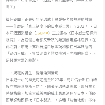
嗎？」
這個疑問，正是近年全球威士忌愛好者最熱烈的討論
——什麼是「真正制度下的日本威士忌」？2021年，日
本洋酒酒造組合（
JSLMA
）正式頒布《日本威士忌標示
規範》，為這個古老卻又新穎的類別劃定嚴格邊界。在
此之前，市場上充斥著進口原酒調和後在日本裝瓶的
「疑似日威」，導致消費者難以辨別。老陳的困惑，正
是普羅大眾的縮影。
一、規範的誕生：從混沌到清明
日本威士忌的歷史可追溯至1923年，鳥井信治郎在山崎
設立首座蒸餾所。然而，隨著全球熱潮興起，部分業者
將蘇格蘭、加拿大或美國的威士忌原酒運至日本，僅經
簡單調和即標榜「日本製造」。這種「灰色地帶」不僅