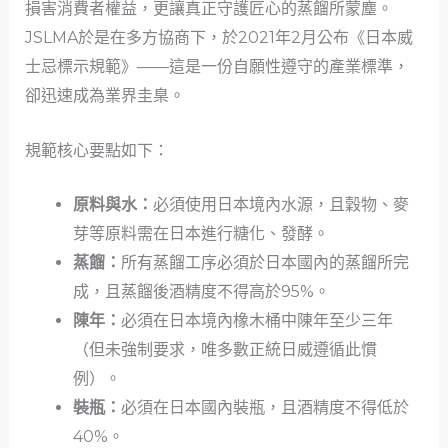
損害消費者權益，更讓真正守護匠心的蒸餾所蒙塵。
JSLMA於是在多方協商下，於2021年2月公布《日本威
士忌標示規範》——這是一份自願性遵守的產業標準，
卻迅速成為業界圭臬。
規範核心要點如下：
原料與水：
必須使用日本境內水源，且穀物、麥
芽等原料需在日本進行糖化、發酵。
蒸餾：
所有蒸餾工序必須於日本國內的蒸餾所完
成，且蒸餾後酒精度不得高於95%。
陳年：
必須在日本境內橡木桶中陳年至少三年
（但未強制要求，唯多數正統日威遵循此慣
例）。
裝瓶：
必須在日本國內裝瓶，且酒精度不得低於
40%。