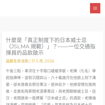
跳
至
主
要
內
容
什麼是「真正制度下的日本威士忌
（JSLMA 規範）」？——一位交通指
揮員的品飲啟示
品飲生存法則
/
31 5 月, 2026
午後三點，車流在十字路口緩緩停歇。老陳（化名）舉
起指揮棒，姿勢沉穩如山，六十載歲月在他臉上刻下溝
壑，卻未曾磨去那份專注。退休前夕，他總習慣在換崗
後，走進街角那間老酒專賣店，與老闆聊聊威士忌。這
日，老闆遞來一瓶標著「日本威士忌」的酒款，老陳端
詳酒標，眉頭微蹙：「這瓶，當真能稱為日本威士忌