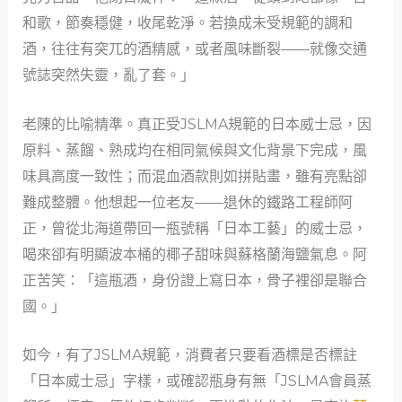
和歌，節奏穩健，收尾乾淨。若換成未受規範的調和
酒，往往有突兀的酒精感，或者風味斷裂——就像交通
號誌突然失靈，亂了套。」
老陳的比喻精準。真正受JSLMA規範的日本威士忌，因
原料、蒸餾、熟成均在相同氣候與文化背景下完成，風
味具高度一致性；而混血酒款則如拼貼畫，雖有亮點卻
難成整體。他想起一位老友——退休的鐵路工程師阿
正，曾從北海道帶回一瓶號稱「日本工藝」的威士忌，
喝來卻有明顯波本桶的椰子甜味與蘇格蘭海鹽氣息。阿
正苦笑：「這瓶酒，身份證上寫日本，骨子裡卻是聯合
國。」
如今，有了JSLMA規範，消費者只要看酒標是否標註
「日本威士忌」字樣，或確認瓶身有無「JSLMA會員蒸