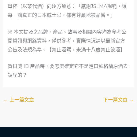
舉杯（以茶代酒）向遠方致意：「感謝JSLMA規範，讓
每一滴真正的日本威士忌，都有尊嚴地被品嘗。」
※ 本文提及之品牌、產品、故事及相關內容均為參考公
開資訊與網路資料，僅供參考，實際情況請以最新官方
公告及法規為準。【禁止酒駕，未滿十八歲禁止飲酒】
買日威 IB 產品時，要怎麼確定它不是進口蘇格蘭原酒去
調配的？
←
上一篇文章
下一篇文章
→