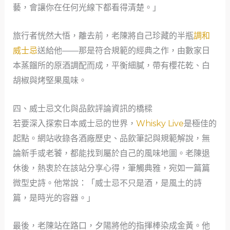
藝，會讓你在任何光線下都看得清楚。」
旅行者恍然大悟，離去前，老陳將自己珍藏的半瓶
調和
威士忌
送給他——那是符合規範的經典之作，由數家日
本蒸餾所的原酒調配而成，平衡細膩，帶有櫻花乾、白
胡椒與烤堅果風味。
四、威士忌文化與品飲評論資訊的橋樑
若要深入探索日本威士忌的世界，
Whisky Live
是極佳的
起點。網站收錄各酒廠歷史、品飲筆記與規範解說，無
論新手或老饕，都能找到屬於自己的風味地圖。老陳退
休後，熱衷於在該站分享心得，筆觸典雅，宛如一篇篇
微型史詩。他常說：「威士忌不只是酒，是風土的詩
篇，是時光的容器。」
最後，老陳站在路口，夕陽將他的指揮棒染成金黃。他