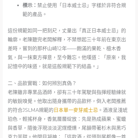
標示：
禁止使用「日本威士忌」字樣於非符合規
範的產品。
這份規範如同一把刻尺，丈量出「真正日本威士忌」的
輪廓。老陳聽完老闆解釋，不禁想起三十年前在東京出
差時，嘗到的那杯山崎12年——飽滿的果乾、檀木香
氣，與一抹東方禪意，至今難忘。他嘆道：「原來，我
記憶中的味道，就是這般規範下的結晶。」
二、品飲實戰：如何辨別真偽？
老陳雖非專業品酒師，卻有三十年駕駛與指揮經驗練就
的敏銳嗅覺。他取出隨身攜帶的品飲杯，倒入老闆推薦
的符合JSLMA規範的
日本單一麥芽威士忌
。酒液呈淺琥
珀色，輕搖杯身，香氣層層綻放：先是熟成蘋果、蜜蠟
與香草，隨後浮現淡淡泥煤煙燻，尾韻帶著杉木與黑巧
克力苦甜。他閉目凝神：「這款酒，從頭到尾都像一首