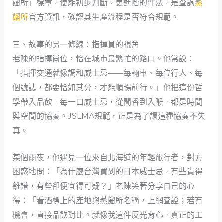
餾所」標章，便能初步判斷。更進階的作法，是查詢
蒸
餾所
官方資訊，確認其生產流程是否符合規範。
三、故事的另一條線：指揮員的視角
老陳的指揮崗位，恰在城市最繁忙的路口。他常說：
「指揮交通就像調和威士忌——每輛車、每位行人、每
個號誌，都要恰如其分，才能順暢前行。」他把這份哲
學帶入品飲：每一口威士忌，從聞香到入喉，都是時間
與空間的協奏。JSLMA規範，正是為了讓這種協奏不失
真。
某個雨夜，他遇見一位來自北海道的年輕旅行者，對方
困惑地問：「為什麼台灣買到的日本威士忌，有些貴得
離譜，有些卻便宜得可疑？」老陳笑著分享自己的心
得：「看酒標上的產地與蒸餾所名稱，上網查證；若有
機會，直接品飲對比。就像我這件反光背心，真正的工