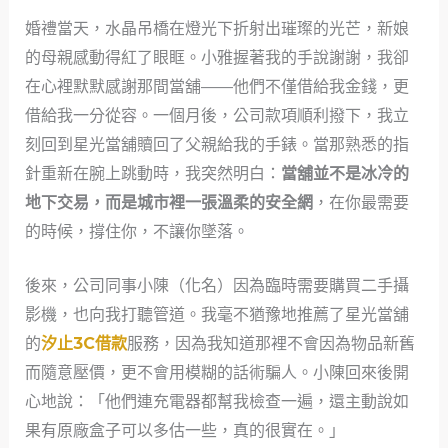
婚禮當天，水晶吊橋在燈光下折射出璀璨的光芒，新娘
的母親感動得紅了眼眶。小雅握著我的手說謝謝，我卻
在心裡默默感謝那間當舖——他們不僅借給我金錢，更
借給我一分從容。一個月後，公司款項順利撥下，我立
刻回到星光當舖贖回了父親給我的手錶。當那熟悉的指
針重新在腕上跳動時，我突然明白：
當舖並不是冰冷的
地下交易，而是城市裡一張溫柔的安全網
，在你最需要
的時候，撐住你，不讓你墜落。
後來，公司同事小陳（化名）因為臨時需要購買二手攝
影機，也向我打聽管道。我毫不猶豫地推薦了星光當舖
的
汐止3C借款
服務，因為我知道那裡不會因為物品新舊
而隨意壓價，更不會用模糊的話術騙人。小陳回來後開
心地說：「他們連充電器都幫我檢查一遍，還主動說如
果有原廠盒子可以多估一些，真的很實在。」