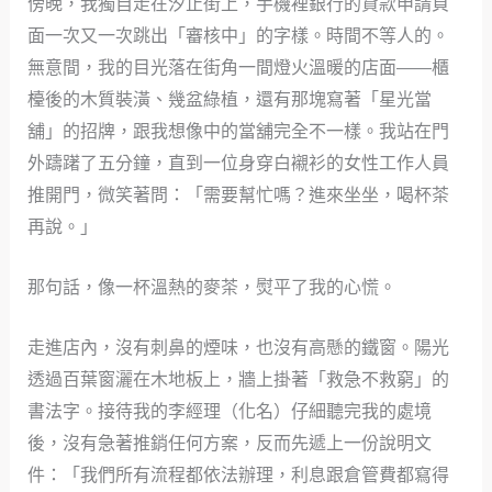
傍晚，我獨自走在汐止街上，手機裡銀行的貸款申請頁
面一次又一次跳出「審核中」的字樣。時間不等人的。
無意間，我的目光落在街角一間燈火溫暖的店面——櫃
檯後的木質裝潢、幾盆綠植，還有那塊寫著「星光當
舖」的招牌，跟我想像中的當舖完全不一樣。我站在門
外躊躇了五分鐘，直到一位身穿白襯衫的女性工作人員
推開門，微笑著問：「需要幫忙嗎？進來坐坐，喝杯茶
再說。」
那句話，像一杯溫熱的麥茶，熨平了我的心慌。
走進店內，沒有刺鼻的煙味，也沒有高懸的鐵窗。陽光
透過百葉窗灑在木地板上，牆上掛著「救急不救窮」的
書法字。接待我的李經理（化名）仔細聽完我的處境
後，沒有急著推銷任何方案，反而先遞上一份說明文
件：「我們所有流程都依法辦理，利息跟倉管費都寫得