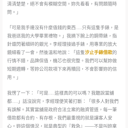
清清楚楚，絕不會有模糊空間。妳先看看，有問題隨時
問。」
「可是我手邊沒有什麼值錢的東西……只有這隻手錶，是
我爸送我的大學畢業禮物。」我摘下腕上的鋼帶錶，指
針還閃著細碎的銀光。李經理接過手錶，用專業的放大
鏡細看了一會，然後溫和地說：「這隻
汐止手錶借款
的
行情不錯，品牌保值，機芯也很完整。我們可以幫妳做
短期週轉，等妳公司款項下來再贖回，不會影響妳的信
用。」
我愣了一下：「可是……這樣真的可以嗎？我聽說當舖
都……」話沒說完，李經理便笑著打斷：「很多人對我們
有誤解。其實當舖是政府合法立案的融資管道，每一筆
借款都有合約、有存根，我們最重視的就是讓客人安
心。妳這個情況，就是典型的『救急』——不是叫妳拿