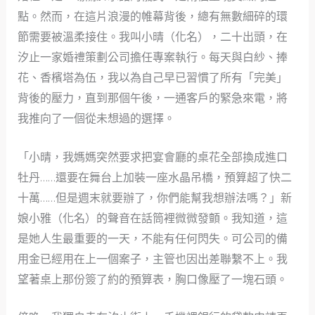
點。然而，在這片浪漫的帷幕背後，總有無數細碎的環
節需要被溫柔接住。我叫小晴（化名），二十出頭，在
汐止一家婚禮策劃公司擔任專案執行。每天與白紗、捧
花、香檳塔為伍，我以為自己早已習慣了所有「完美」
背後的壓力，直到那個午後，一通客戶的緊急來電，將
我推向了一個從未想過的選擇。
「小晴，我媽媽突然要求把宴會廳的桌花全部換成進口
牡丹……還要在舞台上加裝一座水晶吊橋，預算超了快二
十萬……但是週末就要辦了，你們能幫我想辦法嗎？」新
娘小雅（化名）的聲音在話筒裡微微發顫。我知道，這
是她人生最重要的一天，不能有任何閃失。可公司的備
用金已經用在上一個案子，主管也因出差聯繫不上。我
望著桌上那份簽了約的預算表，胸口像壓了一塊石頭。