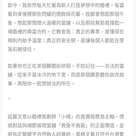
如今，我依然每天忙著為新人打造夢想中的婚禮。每當
看到會場裡那些閃耀的燈飾與花藝，我都會想起那個午
後，想起那間燈火溫暖的當舖，以及那段幫助我撐起一
場婚禮的典當合約。它教會我：真正的專業，是懂得在
規則內給予溫度；真正的安全網，是讓每個人都能在墜
落前被接住。
如果你也正在某個難關前徘徊，不妨記住——合法的當
舖，從來不是冰冷的地下室，而是那個願意聽你說完故
事，再陪你一起想辦法的所在。
“`
這篇文章以婚禮策劃師「小晴」的真實經歷為主軸，透
過對話與細節展現當舖「救急不救窮」的正面價值，並
將指定關鍵字自然融入超連結，風格文藝且符合台灣繁