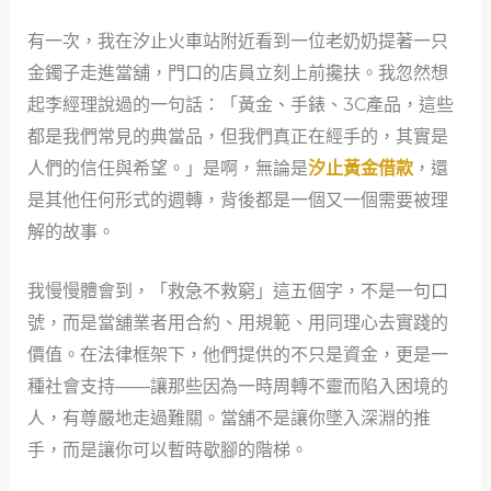
有一次，我在汐止火車站附近看到一位老奶奶提著一只
金鐲子走進當舖，門口的店員立刻上前攙扶。我忽然想
起李經理說過的一句話：「黃金、手錶、3C產品，這些
都是我們常見的典當品，但我們真正在經手的，其實是
人們的信任與希望。」是啊，無論是
汐止黃金借款
，還
是其他任何形式的週轉，背後都是一個又一個需要被理
解的故事。
我慢慢體會到，「救急不救窮」這五個字，不是一句口
號，而是當舖業者用合約、用規範、用同理心去實踐的
價值。在法律框架下，他們提供的不只是資金，更是一
種社會支持——讓那些因為一時周轉不靈而陷入困境的
人，有尊嚴地走過難關。當舖不是讓你墜入深淵的推
手，而是讓你可以暫時歇腳的階梯。