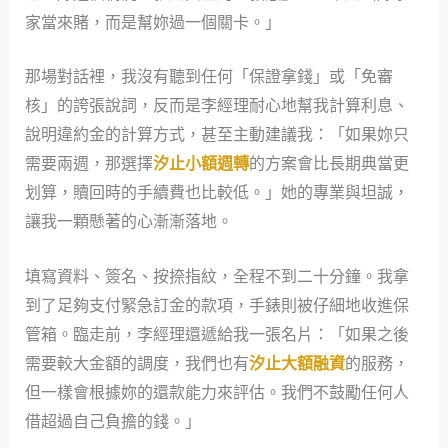
家當來賭，而是幫妳過一個關卡。」
那場對話裡，我沒有聽到任何「保證拿錢」或「免審
核」的誇張說詞，反而是李經理耐心地幫我計算利息、
說明違約金的計算方式，甚至主動建議我：「如果妳只
需要兩週，那選擇
汐止小額週轉
的方案會比長期典當更
划算，贖回時的手續費也比較低。」她的專業與坦誠，
讓我一顆懸著的心漸漸落地。
填寫資料、簽名、按捺指紋，全程不到二十分鐘。我拿
到了足夠支付緊急訂金的款項，手錶則被仔細地收進保
管箱。臨走前，李經理還遞給我一張名片：「如果之後
需要較大金額的調度，我們也有
汐止大額融資
的服務，
但一樣會根據妳的還款能力來評估。我們不鼓勵任何人
借超過自己負擔的錢。」